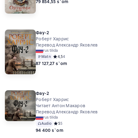
79 854,55 s`om
Фау-2
Роберт Харрис
Перевод Александр Яковлев
rus tilida
Matn
Средний рейтинг 4,5 на основе 4 оценок
4,5
4
87 127,27 s`om
Фау-2
Роберт Харрис
Читает Антон Макаров
Перевод Александр Яковлев
rus tilida
Audio
Средний рейтинг 5 на основе 5 оценок
5
5
94 400 s`om