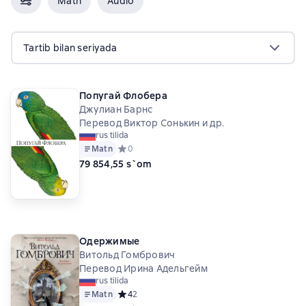
Matn
Audio
Tartib bilan seriyada
Попугай Флобера
Джулиан Барнс
Перевод Виктор Сонькин и др.
rus tilida
Matn
Средний рейтинг 0 на основе 0 оценок
0
79 854,55 s`om
Одержимые
Витольд Гомбрович
Перевод Ирина Адельгейм
rus tilida
Matn
Средний рейтинг 4 на основе 2 оценок
4
2