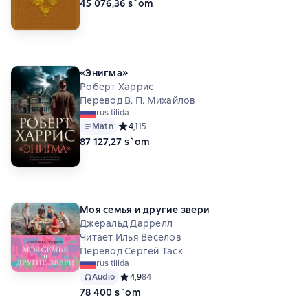
45 076,36 s`om
«Энигма»
Роберт Харрис
Перевод В. П. Михайлов
rus tilida
Matn
Средний рейтинг 4,1 на основе 15 оценок
4,1
15
87 127,27 s`om
Моя семья и другие звери
Джеральд Даррелл
Читает Илья Веселов
Перевод Сергей Таск
rus tilida
Audio
Средний рейтинг 4,9 на основе 84 оценок
4,9
84
78 400 s`om