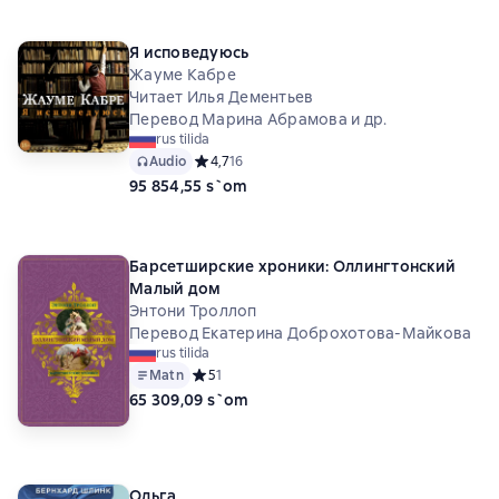
Я исповедуюсь
Жауме Кабре
Читает Илья Дементьев
Перевод Марина Абрамова и др.
rus tilida
Audio
Средний рейтинг 4,7 на основе 16 оценок
4,7
16
95 854,55 s`om
Барсетширские хроники: Оллингтонский
Малый дом
Энтони Троллоп
Перевод Екатерина Доброхотова-Майкова
rus tilida
Matn
Средний рейтинг 5 на основе 1 оценок
5
1
65 309,09 s`om
Ольга