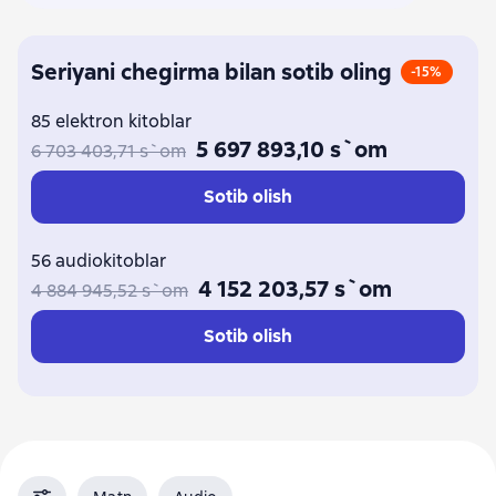
Seriyani chegirma bilan sotib oling
-15%
85 elektron kitoblar
5 697 893,10 s`om
6 703 403,71 s`om
Sotib olish
56 audiokitoblar
4 152 203,57 s`om
4 884 945,52 s`om
Sotib olish