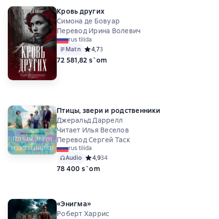
Кровь других
Симона де Бовуар
Перевод Ирина Волевич
rus tilida
Matn
Средний рейтинг 4,7 на основе 3 оценок
4,7
3
72 581,82 s`om
Птицы, звери и родственники
Джеральд Даррелл
Читает Илья Веселов
Перевод Сергей Таск
rus tilida
Audio
Средний рейтинг 4,9 на основе 34 оценок
4,9
34
78 400 s`om
«Энигма»
Роберт Харрис