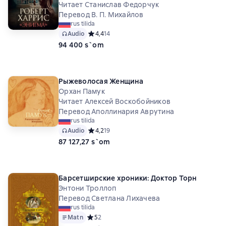
Читает Станислав Федорчук
Перевод В. П. Михайлов
rus tilida
Audio
Средний рейтинг 4,4 на основе 14 оценок
4,4
14
94 400 s`om
Рыжеволосая Женщина
Орхан Памук
Читает Алексей Воскобойников
Перевод Аполлинария Аврутина
rus tilida
Audio
Средний рейтинг 4,2 на основе 19 оценок
4,2
19
87 127,27 s`om
Барсетширские хроники: Доктор Торн
Энтони Троллоп
Перевод Светлана Лихачева
rus tilida
Matn
Средний рейтинг 5 на основе 2 оценок
5
2