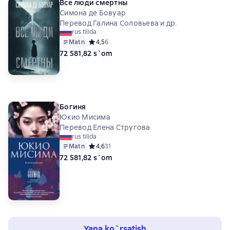
Все люди смертны
Симона де Бовуар
Перевод Галина Соловьева и др.
rus tilida
Matn
Средний рейтинг 4,5 на основе 6 оценок
4,5
6
72 581,82 s`om
Богиня
Юкио Мисима
Перевод Елена Стругова
rus tilida
Matn
Средний рейтинг 4,6 на основе 31 оценок
4,6
31
72 581,82 s`om
Yana ko`rsatish