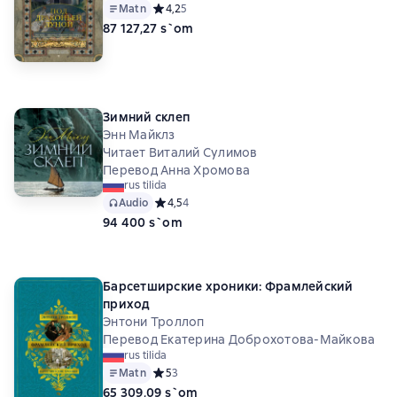
Matn
Средний рейтинг 4,2 на основе 5 оценок
4,2
5
87 127,27 s`om
Зимний склеп
Энн Майклз
Читает Виталий Сулимов
Перевод Анна Хромова
rus tilida
Audio
Средний рейтинг 4,5 на основе 4 оценок
4,5
4
94 400 s`om
Барсетширские хроники: Фрамлейский
приход
Энтони Троллоп
Перевод Екатерина Доброхотова-Майкова
rus tilida
Matn
Средний рейтинг 5 на основе 3 оценок
5
3
65 309,09 s`om