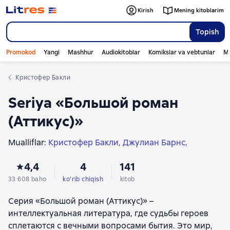
Kirish
Mening kitoblarim
Topish
Promokod
Yangi
Mashhur
Audiokitoblar
Komikslar va vebtunlar
Mo
Кристофер Бакли
Seriya «Большой роман
(Аттикус)»
Mualliflar:
Кристофер Бакли
Джулиан Барнс
Антония Сьюзен Байетт
Роберт Харрис
4,4
4
141
Ник Хорнби
Артуро Перес-Реверте
Франсуаза Саган
Джеральд Даррелл
Кобо Абэ
33 608 baho
ko'rib chiqish
kitob
Орхан Памук
Лоуренс Норфолк
Серия «Большой роман (Аттикус)» –
Уильям Катберт Фолкнер
Ричард Адамс
интеллектуальная литература, где судьбы героев
Джон Максвелл Кутзее
Кен Кизи
сплетаются с вечными вопросами бытия. Это мир,
Джойс Кэрол Оутс
Милан Кундера
Жоржи Амаду