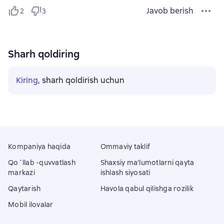
Javob berish
2
3
Sharh qoldiring
Kiring
, sharh qoldirish uchun
Kompaniya haqida
Ommaviy taklif
Qo`llab -quvvatlash
Shaxsiy ma'lumotlarni qayta
markazi
ishlash siyosati
Qaytarish
Havola qabul qilishga rozilik
Mobil ilovalar