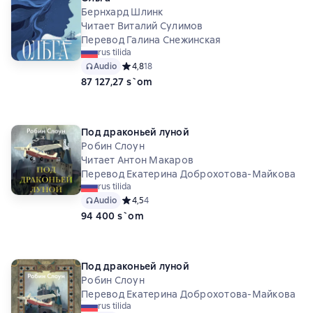
Бернхард Шлинк
Читает Виталий Сулимов
Перевод Галина Снежинская
rus tilida
Audio
Средний рейтинг 4,8 на основе 18 оценок
4,8
18
87 127,27 s`om
Под драконьей луной
Робин Слоун
Читает Антон Макаров
Перевод Екатерина Доброхотова-Майкова
rus tilida
Audio
Средний рейтинг 4,5 на основе 4 оценок
4,5
4
94 400 s`om
Под драконьей луной
Робин Слоун
Перевод Екатерина Доброхотова-Майкова
rus tilida