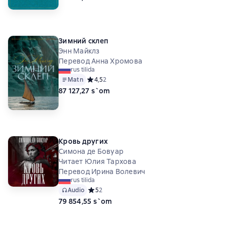
Зимний склеп
Энн Майклз
Перевод Анна Хромова
rus tilida
Matn
Средний рейтинг 4,5 на основе 2 оценок
4,5
2
87 127,27 s`om
Кровь других
Симона де Бовуар
Читает Юлия Тархова
Перевод Ирина Волевич
rus tilida
Audio
Средний рейтинг 5 на основе 2 оценок
5
2
79 854,55 s`om