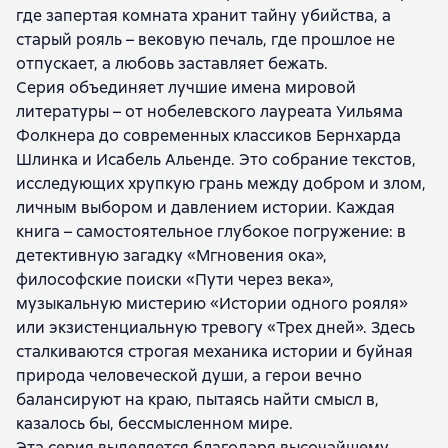
где запертая комната хранит тайну убийства, а
Erik-Emmanyuel Shmit
Юкио Мисима
старый рояль – вековую печаль, где прошлое не
Робертсон Дэвис
Витольд Гомбрович
отпускает, а любовь заставляет бежать.
Кормак Маккарти
Томас Пинчон
Дэвид Митчелл
Серия объединяет лучшие имена мировой
Марк Хелприн
Бернхард Шлинк
Давид Фонкинос
литературы – от нобелевского лауреата Уильяма
Энтони Троллоп
Симона де Бовуар
Кейт Аткинсон
Фолкнера до современных классиков Бернхарда
Альфред Дёблин
Сара Уотерс
Хилари Мантел
Шлинка и Исабель Альенде. Это собрание текстов,
Себастьян Барри
Жан-Мишель Генассия
исследующих хрупкую грань между добром и злом,
Майкл Шейбон
Матиас Энар
Хелен Уэкер
личным выбором и давлением истории. Каждая
Колм Тойбин
Жауме Кабре
Робин Слоун
книга – самостоятельное глубокое погружение: в
Мариша Пессл
Жан-Кристоф Руфен
детективную загадку «Мгновения ока»,
Хосе Карлос Сомоза
Йоав Блум
Р. Дж. Гэдни
философские поиски «Пути через века»,
Бурхан Сёнмез
Анурадха Рой
музыкальную мистерию «Истории одного рояля»
Имоджен Гермес Гауэр
Кристин Лёненс
или экзистенциальную тревогу «Трех дней». Здесь
Джей Парини
Питер Хеджес
Мик Геррон
сталкиваются строгая механика истории и буйная
Реймонд Карвер
Викрам Сет
Сара Брукс
природа человеческой души, а герои вечно
Пол Линч
Энн Майклз
балансируют на краю, пытаясь найти смысл в,
казалось бы, бессмысленном мире.
Эта серия выделяется благодаря высочайшему