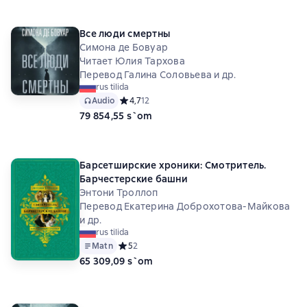
Все люди смертны
Симона де Бовуар
Читает Юлия Тархова
Перевод Галина Соловьева и др.
rus tilida
Audio
Средний рейтинг 4,7 на основе 12 оценок
4,7
12
79 854,55 s`om
Барсетширские хроники: Смотритель.
Барчестерские башни
Энтони Троллоп
Перевод Екатерина Доброхотова-Майкова
и др.
rus tilida
Matn
Средний рейтинг 5 на основе 2 оценок
5
2
65 309,09 s`om