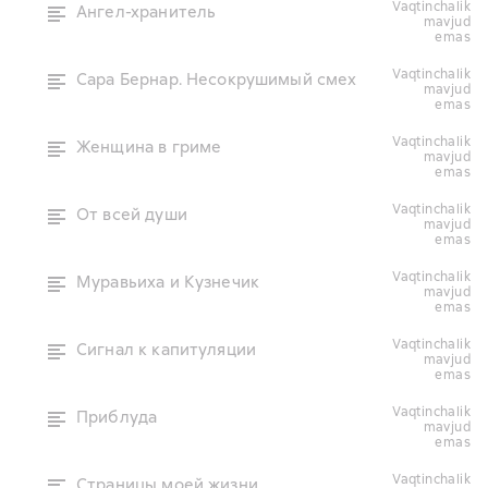
vaqtinchalik
Ангел-хранитель
mavjud
emas
vaqtinchalik
Сара Бернар. Несокрушимый смех
mavjud
emas
vaqtinchalik
Женщина в гриме
mavjud
emas
vaqtinchalik
От всей души
mavjud
emas
vaqtinchalik
Муравьиха и Кузнечик
mavjud
emas
vaqtinchalik
Сигнал к капитуляции
mavjud
emas
vaqtinchalik
Приблуда
mavjud
emas
vaqtinchalik
Страницы моей жизни