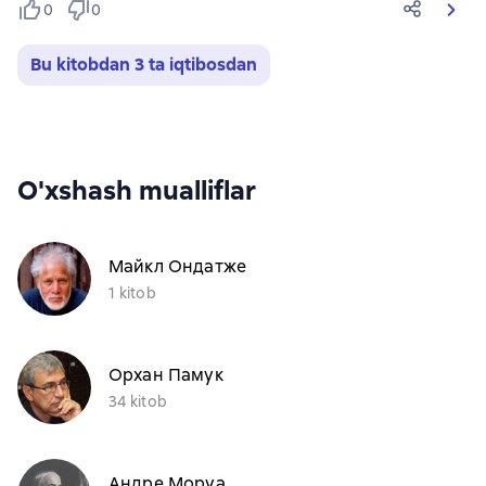
0
0
Bu kitobdan 3 ta iqtibosdan
O'xshash mualliflar
Майкл Ондатже
1 kitob
Орхан Памук
34 kitob
Андре Моруа