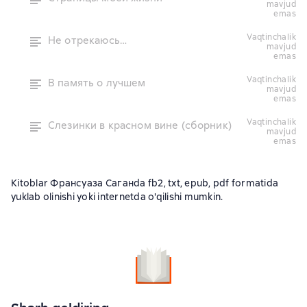
mavjud
emas
vaqtinchalik
Не отрекаюсь…
mavjud
emas
vaqtinchalik
В память о лучшем
mavjud
emas
vaqtinchalik
Слезинки в красном вине (сборник)
mavjud
emas
Kitoblar Франсуаза Саганda fb2, txt, epub, pdf formatida
yuklab olinishi yoki internetda o'qilishi mumkin.