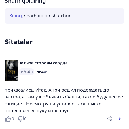
Sharh qoldiring
Kiring
, sharh qoldirish uchun
Sitatalar
Четыре стороны сердца
Matn
Средний рейтинг 4 на основе 46 оценок
4
46
прикасались. Итак, Анри решил подождать до
завтра, а там уж объявить Фанни, какое будущее ее
ожидает. Несмотря на усталость, он пылко
поцеловал ее руку и шепнул
0
0