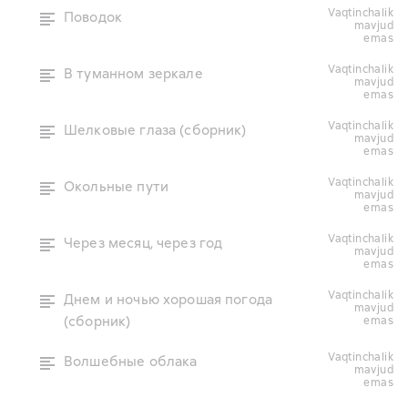
vaqtinchalik
Поводок
mavjud
emas
vaqtinchalik
В туманном зеркале
mavjud
emas
vaqtinchalik
Шелковые глаза (сборник)
mavjud
emas
vaqtinchalik
Окольные пути
mavjud
emas
vaqtinchalik
Через месяц, через год
mavjud
emas
vaqtinchalik
Днем и ночью хорошая погода
mavjud
(сборник)
emas
vaqtinchalik
Волшебные облака
mavjud
emas