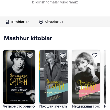
bildirishnomalar yuboramiz
Kitoblar
17
Sitatalar
21
Mashhur kitoblar
Четыре стороны сердца
Прощай, печаль
Недвижная гроза
Нем