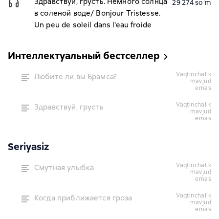
Здравствуй, грусть. Немного солнца
29 274 soʻm
в соленой воде/ Bonjour Tristesse.
Un peu de soleil dans l'eau froide
Интеллектуальный бестселлер
vaqtinchalik
Любите ли вы Брамса?
mavjud
emas
vaqtinchalik
Здравствуй, грусть
mavjud
emas
Seriyasiz
vaqtinchalik
Смутная улыбка
mavjud
emas
vaqtinchalik
Когда приближается гроза
mavjud
emas