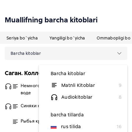
Muallifning barcha kitoblari
Seriya bo`yicha
Yangiligi bo`yicha
Ommabopligi bo`
Barcha kitoblar
Саган. Коллекция
Barcha kitoblar
Matnli Kitoblar
9
Немного солнца в холодной
dan 73 038,64 soʻm
воде
Audiokitoblar
8
Синяки на душе
dan 73 038,64 soʻm
barcha tillarda
Рыбья кровь
dan 73 038,64 soʻm
rus tilida
16