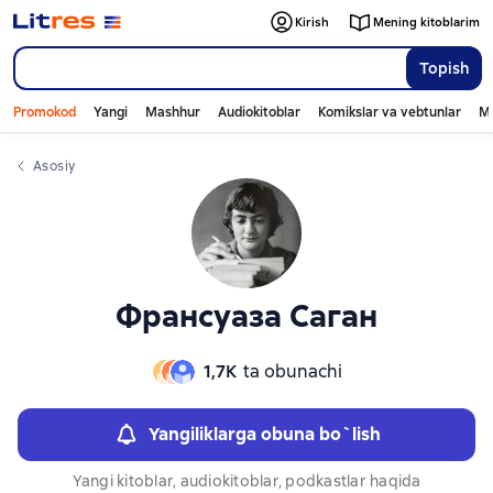
Слайдер с книгами
Слайдер с книгами
Kirish
Mening kitoblarim
Topish
Promokod
Yangi
Mashhur
Audiokitoblar
Komikslar va vebtunlar
Mo
Asosiy
Франсуаза Саган
1,7К
ta obunachi
Yangiliklarga obuna bo`lish
Yangi kitoblar, audiokitoblar, podkastlar haqida