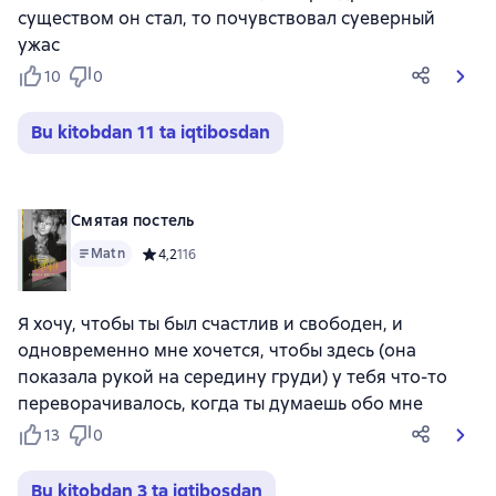
существом он стал, то почувствовал суеверный
ужас
10
0
Bu kitobdan 11 ta iqtibosdan
Смятая постель
Matn
Средний рейтинг 4,2 на основе 116 оценок
4,2
116
Я хочу, чтобы ты был счастлив и свободен, и
одновременно мне хочется, чтобы здесь (она
показала рукой на середину груди) у тебя что-то
переворачивалось, когда ты думаешь обо мне
13
0
Bu kitobdan 3 ta iqtibosdan