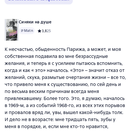
Синяки на душе
Matn
Средний рейтинг 3,8 на основе 25 оценок
3,8
25
К несчастью, обыденность Парижа, а может, и моя
собственная подавила во мне безрассудные
желания, и теперь я с усилием пытаюсь вспомнить,
когда и как « это» началось. «Это» – значит отказ от
желаний, скука, размытые очертания жизни – все то,
что привело меня к существованию, по сей день и
по весьма веским причинам всегда меня
привлекавшему. Более того. Это, я думаю, началось
в 1969-м, а из событий 1968-го, из всех этих порывов
и провалов вряд ли, увы, вышел какой-нибудь толк.
И дело не в возрасте: мне тридцать пять, зубы у
меня в порядке, и, если мне кто-то нравится,