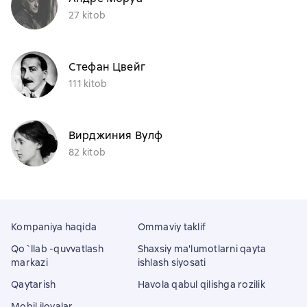
27 kitob
Стефан Цвейг
111 kitob
Вирджиния Вулф
82 kitob
Kompaniya haqida
Ommaviy taklif
Qo`llab -quvvatlash
Shaxsiy ma'lumotlarni qayta
markazi
ishlash siyosati
Qaytarish
Havola qabul qilishga rozilik
Mobil ilovalar