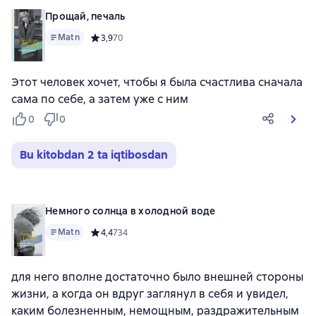
Прощай, печаль
Matn
Средний рейтинг 3,9 на основе 70 оценок
3,9
70
Этот человек хочет, чтобы я была счастлива сначала
сама по себе, а затем уже с ним
0
0
Bu kitobdan 2 ta iqtibosdan
Немного солнца в холодной воде
Matn
Средний рейтинг 4,4 на основе 734 оценок
4,4
734
для него вполне достаточно было внешней стороны
жизни, а когда он вдруг заглянул в себя и увидел,
каким болезненным, немощным, раздражительным