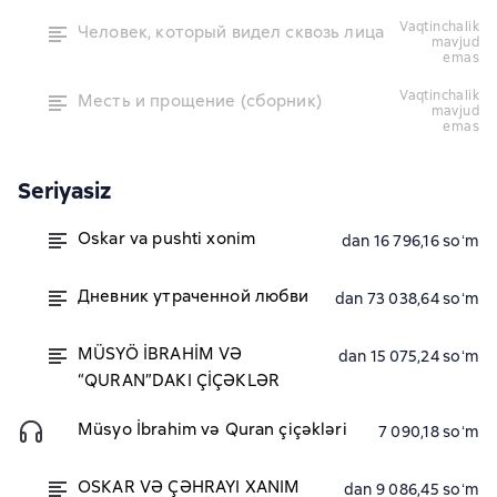
vaqtinchalik
Человек, который видел сквозь лица
mavjud
emas
vaqtinchalik
Месть и прощение (сборник)
mavjud
emas
Seriyasiz
Oskar va pushti xonim
dan 16 796,16 soʻm
Дневник утраченной любви
dan 73 038,64 soʻm
MÜSYÖ İBRAHİM VƏ
dan 15 075,24 soʻm
“QURAN”DAKI ÇİÇƏKLƏR
Müsyo İbrahim və Quran çiçəkləri
7 090,18 soʻm
OSKAR VƏ ÇƏHRAYI XANIM
dan 9 086,45 soʻm