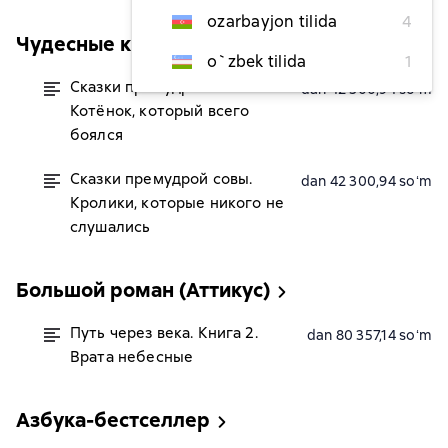
ozarbayjon tilida
4
Чудесные книжки для малышей
o`zbek tilida
1
Сказки премудрой совы.
dan 42 300,94 soʻm
Котёнок, который всего
боялся
Сказки премудрой совы.
dan 42 300,94 soʻm
Кролики, которые никого не
слушались
Большой роман (Аттикус)
Путь через века. Книга 2.
dan 80 357,14 soʻm
Врата небесные
Азбука-бестселлер