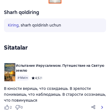
Sharh qoldiring
Kiring
, sharh qoldirish uchun
Sitatalar
Испытание Иерусалимом. Путешествие на Святую
землю
Matn
Средний рейтинг 4,5 на основе 21 оценок
4,5
21
В юности веришь, что созидаешь. В зрелости
понимаешь, что наблюдаешь. В старости осознаешь,
что повинуешься
2
0