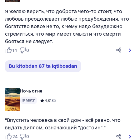
Я желаю верить, что доброта чего-то стоит, что
любовь преодолевает любые предубеждения, что
богатство вовсе не то, к чему надо безудержно
стремиться, что мир имеет смысл и что смерти
бояться не следует.
14
0
Bu kitobdan 87 ta iqtibosdan
Ночь огня
Matn
Средний рейтинг 4,3 на основе 185 оценок
4,3
185
"Впустить человека в свой дом - всё равно, что
выдать диплом, означающий "достоин"."
24
0