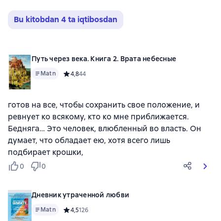
Bu kitobdan 4 ta iqtibosdan
Путь через века. Книга 2. Врата небесные
Matn
Средний рейтинг 4,8 на основе 44 оценок
4,8
44
готов на все, чтобы сохранить свое положение, и
ревнует ко всякому, кто ко мне приближается.
Бедняга… Это человек, влюбленный во власть. Он
думает, что обладает ею, хотя всего лишь
подбирает крошки,
0
0
Дневник утраченной любви
Matn
Средний рейтинг 4,5 на основе 126 оценок
4,5
126