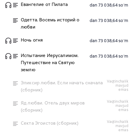
Евангелие от Пилата
dan 73 038,64 soʻm
Одетта. Восемь историй о
dan 73 038,64 soʻm
любви
Ночь огня
dan 73 038,64 soʻm
Испытание Иерусалимом.
dan 73 038,64 soʻm
Путешествие на Святую
землю
vaqtinchalik
Эликсир любви. Если начать сначала
mavjud
(сборник)
emas
vaqtinchalik
Яд любви. Отель двух миров
mavjud
(сборник)
emas
vaqtinchalik
Секта Эгоистов (сборник)
mavjud
emas