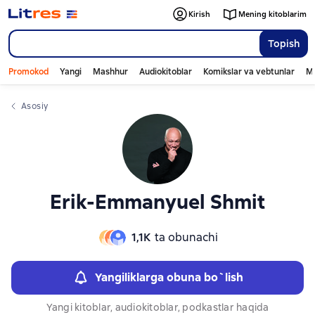
Слайдер с книгами
Слайдер с книгами
Kirish
Mening kitoblarim
Topish
Promokod
Yangi
Mashhur
Audiokitoblar
Komikslar va vebtunlar
Mo
Asosiy
Erik-Emmanyuel Shmit
1,1К
ta obunachi
Yangiliklarga obuna bo`lish
Yangi kitoblar, audiokitoblar, podkastlar haqida