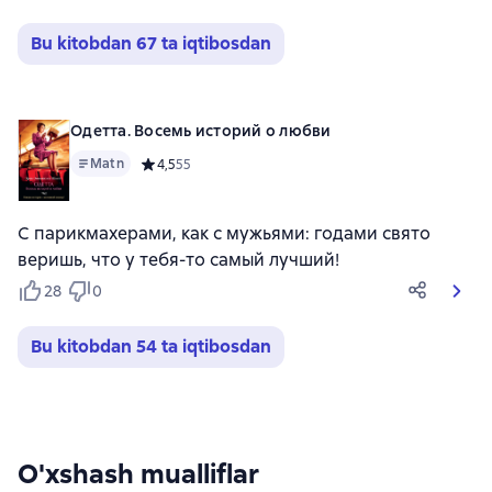
Bu kitobdan 67 ta iqtibosdan
Одетта. Восемь историй о любви
Matn
Средний рейтинг 4,5 на основе 55 оценок
4,5
55
С парикмахерами, как с мужьями: годами свято
веришь, что у тебя-то самый лучший!
28
0
Bu kitobdan 54 ta iqtibosdan
O'xshash mualliflar