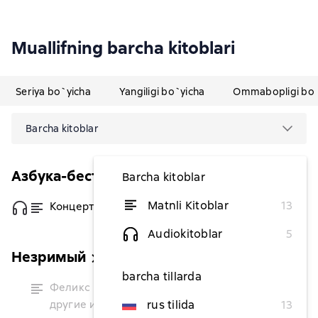
Muallifning barcha kitoblari
Seriya bo`yicha
Yangiligi bo`yicha
Ommabopligi bo`
Barcha kitoblar
Азбука-бестселлер мини
Barcha kitoblar
Matnli Kitoblar
13
Концерт «Памяти ангела»
dan 73 038,64 soʻm
Audiokitoblar
5
Незримый
barcha tillarda
vaqtinchalik
Феликс и Незримый источник и
mavjud
другие истории
rus tilida
13
emas