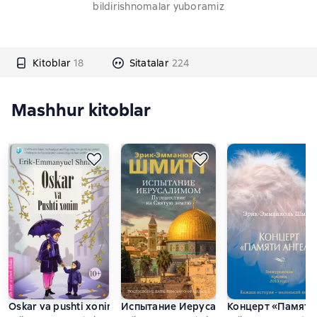
bildirishnomalar yuboramiz
Kitoblar
18
Sitatalar
224
Mashhur kitoblar
Oskar va pushti xonim
Испытание Иерусалимом. Путешестви
Концерт «Памяти