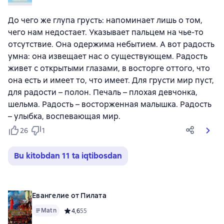
До чего же глупа грусть: напоминает лишь о том,
чего нам недостает. Указывает пальцем на чье-то
отсутствие. Она одержима небытием. А вот радость
умна: она извещает нас о существующем. Радость
живет с открытыми глазами, в восторге оттого, что
она есть и имеет то, что имеет. Для грусти мир пуст,
для радости – полон. Печаль – плохая девчонка,
шельма. Радость – восторженная малышка. Радость
– улыбка, воспевающая мир.
26
1
Bu kitobdan 11 ta iqtibosdan
Евангелие от Пилата
Matn
Средний рейтинг 4,6 на основе 55 оценок
4,6
55