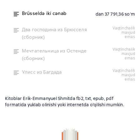
Brüsseldə iki cənab
dan 37 791,36 soʻm
vaqtinchalik
Два господина из Брюсселя
mavjud
(сборник)
emas
vaqtinchalik
Мечтательница из Остенде
mavjud
(сборник)
emas
vaqtinchalik
Улисс из Багдада
mavjud
emas
Kitoblar Erik-Emmanyuel Shmitda fb2, txt, epub, pdf
formatida yuklab olinishi yoki internetda o'qilishi mumkin.