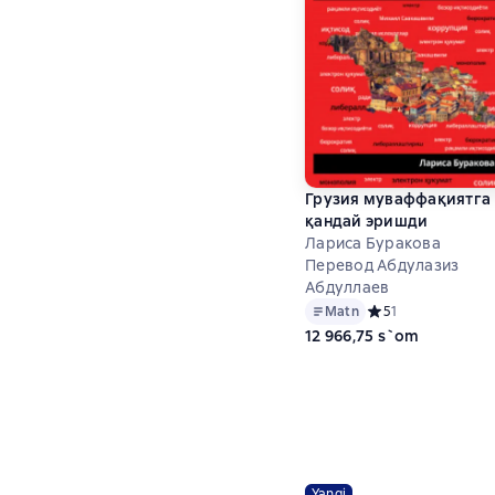
Грузия муваффақиятга
қандай эришди
Лариса Буракова
Перевод Абдулазиз
Абдуллаев
Matn
Средний рейтинг 5 
5
1
12 966,75 s`om
Yangi