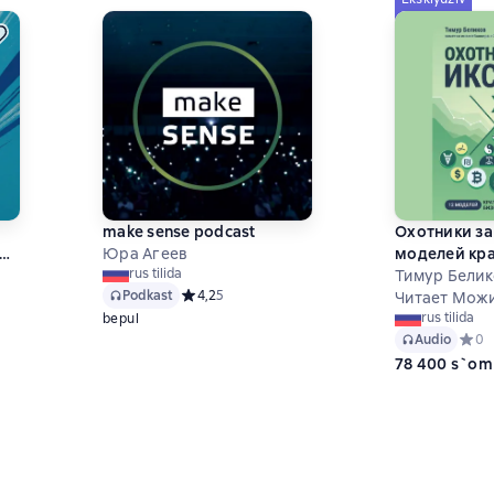
make sense podcast
Охотники за
Юра Агеев
моделей кра
rus tilida
бизнеса и л
Тимур Белик
Podkast
Средний рейтинг 4,2 на основе 5 оценок
4,2
5
Читает Мож
rus tilida
bepul
Audio
Средн
0
а
78 400 s`om
 на основе 0 оценок