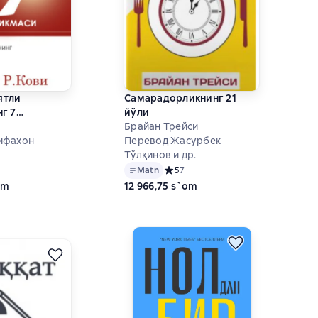
ятли
Самарадорликнинг 21
г 7
йўли
Брайан Трейси
ифахон
Перевод Жасурбек
Тўлқинов и др.
ий рейтинг 5 на основе 8 оценок
Matn
Средний рейтинг 5 на основе 7 оце
5
7
om
12 966,75 s`om