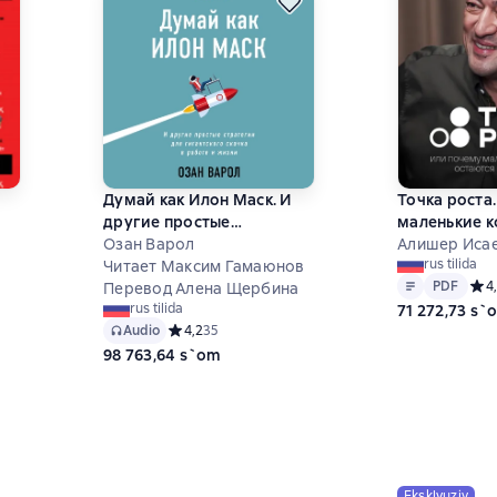
Думай как Илон Маск. И
Точка роста
другие простые
маленькие 
стратегии для
Озан Варол
остаются м
Алишер Иса
rus tilida
гигантского скачка в
Читает Максим Гамаюнов
Matn
PDF
PDF
Сред
4
работе и жизни
Перевод Алена Щербина
rus tilida
71 272,73 s`
на основе 1 оценок
Audio
Средний рейтинг 4,2 на основе 35 оценок
4,2
35
98 763,64 s`om
Eksklyuziv