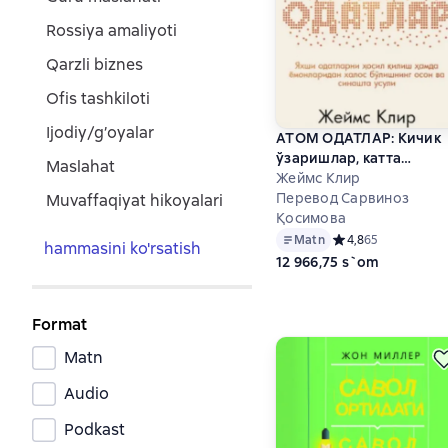
rossiya amaliyoti
qarzli biznes
ofis tashkiloti
ijodiy/g’oyalar
АТОМ ОДАТЛАР: Кичик
ўзаришлар, катта
maslahat
натижалар
Жеймс Клир
Перевод Сарвиноз
muvaffaqiyat hikoyalari
Қосимова
Matn
Средний рейтинг 4,
4,8
65
hammasini ko'rsatish
12 966,75 s`om
Format
Matn
Audio
Podkast