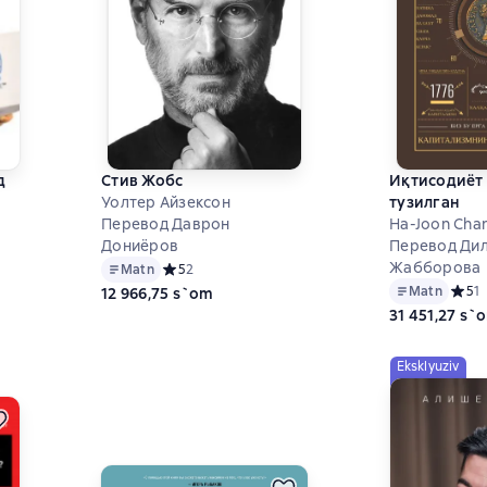
д
Стив Жобс
Иқтисодиёт
Уолтер Айзексон
тузилган
Перевод Даврон
Ha-Joon Cha
Дониёров
Перевод Ди
Жабборова
Matn
Средний рейтинг 5 на основе 2 оценок
5
2
на основе 0 оценок
Matn
Средн
5
1
12 966,75 s`om
31 451,27 s`
Eksklyuziv