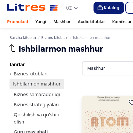
Katalog
UZ
Promokod
Yangi
Mashhur
Audiokitoblar
Komikslar 
Barcha kitoblar
biznes kitoblari
ishbilarmon mashhur
ishbilarmon mashhur
Janrlar
Mashhur
biznes kitoblari
ishbilarmon mashhur
biznes samaradorligi
biznes strategiyalari
qo‘shilish va qo‘shib
olish
guru maslahati