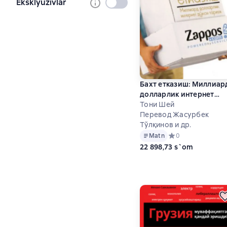
Eksklyuzivlar
Tanlanmagan
Бахт етказиш: Миллиар
долларлик интернет
дўкон тарихи
Тони Шей
Перевод Жасурбек
Тўлқинов и др.
Matn
Средний рейтинг 0 
0
22 898,73 s`om