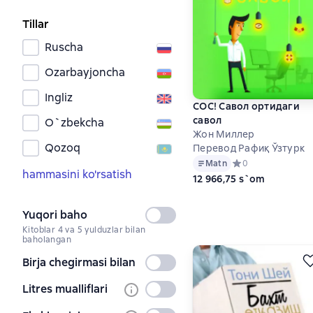
Tillar
Ruscha
Ozarbayjoncha
Ingliz
COC! Савол ортидаги
савол
O`zbekcha
Жон Миллер
Qozoq
Перевод Рафиқ Ўзтурк
Matn
Средний рейтинг 0 
0
hammasini ko'rsatish
12 966,75 s`om
Yuqori baho
Tanlanmagan
Kitoblar 4 va 5 yulduzlar bilan
baholangan
Birja chegirmasi bilan
Tanlanmagan
Litres mualliflari
Tanlanmagan