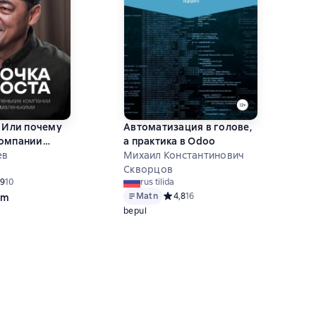
. Или почему
Автоматизация в голове,
компании
а практика в Odoo
аленькими
ев
Михаил Константинович
Скворцов
ний рейтинг 4,9 на основе 10 оценок
,9
10
rus tilida
Matn
Средний рейтинг 4,8 на основе 16 о
4,8
16
om
bepul