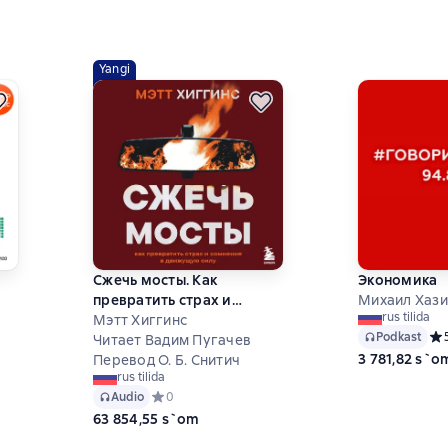
Yangi
Сжечь мосты. Как
Экономика
превратить страх и
Михаил Хази
rus tilida
сть
сомнения в движущую
Мэтт Хиггинс
Podkast
Сре
силу
Читает Вадим Пугачев
3 781,82 s`o
Перевод О. Б. Снитич
 на основе 0 оценок
rus tilida
Audio
Средний рейтинг 0 на основе 0 оценок
0
63 854,55 s`om