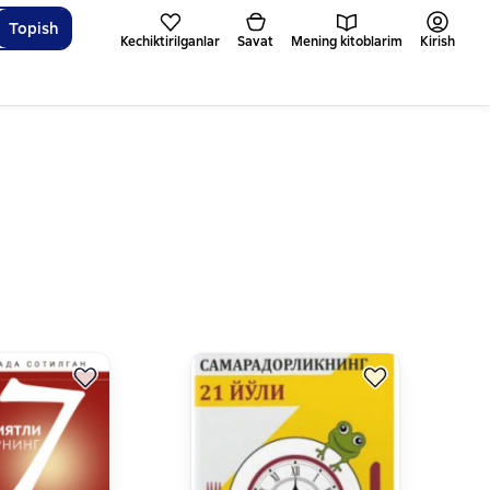
Topish
Kechiktirilganlar
Savat
Mening kitoblarim
Kirish