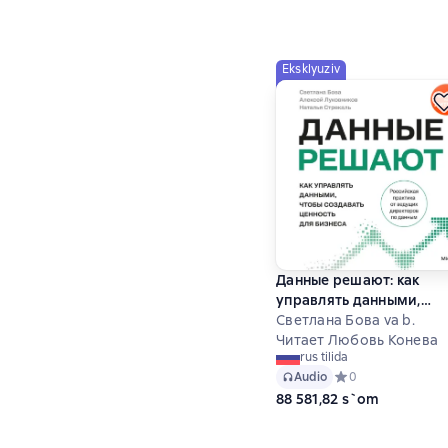
Eksklyuziv
Данные решают: как
управлять данными,
чтобы создавать ценно
Светлана Бова va b.
для бизнеса
Читает Любовь Конева
rus tilida
Audio
Средний рейтинг 0
0
88 581,82 s`om