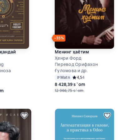
−35%
 қандай
Менинг ҳаётим
Ҳенри Форд
ng
Перевод Орифахон
лноза
Ғуломова и др.
Matn
Средний рейтинг 4,5 на основе 4 оц
4,5
4
ий рейтинг 5 на основе 1 оценок
8 428,39 s`om
om
12 966,75 s`om