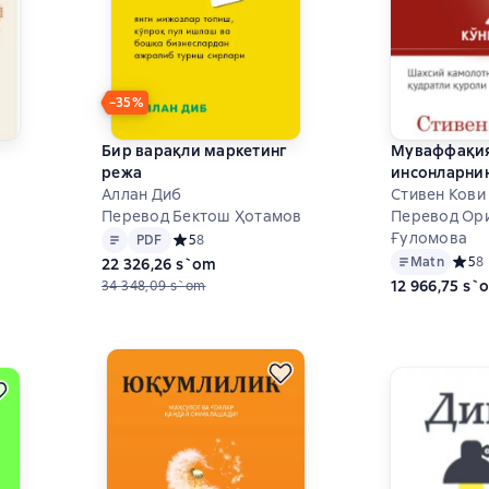
−35%
Бир варақли маркетинг
Муваффақи
режа
инсонларнин
Аллан Диб
кўникмаси
Стивен Кови
Перевод Бектош Ҳотамов
Перевод Ор
Matn
PDF
Ғуломова
PDF
Средний рейтинг 5 на основе 8 оценок
5
8
8 на основе 65 оценок
Matn
Средн
5
8
22 326,26 s`om
12 966,75 s`
34 348,09 s`om