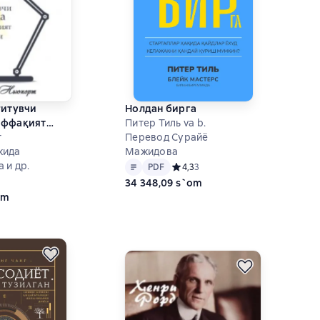
ғитувчи
Нолдан бирга
аффақият
Питер Тиль va b.
т
Перевод Сурайё
жида
Мажидова
Matn
PDF
 и др.
PDF
Средний рейтинг 4,3 на основе 3 
4,3
3
ий рейтинг 5 на основе 5 оценок
34 348,09 s`om
om