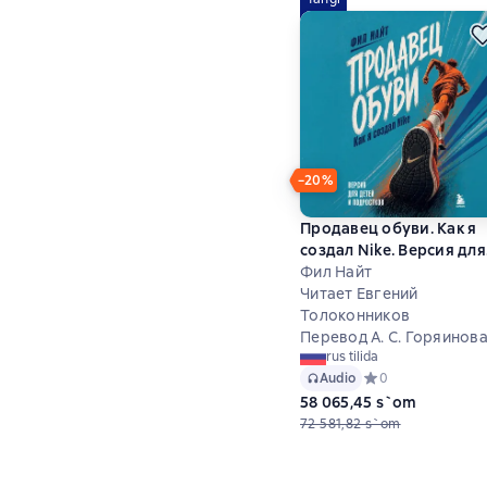
−20%
Продавец обуви. Как я
создал Nike. Версия для
детей и подростков
Фил Найт
Читает Евгений
Толоконников
Перевод А. С. Горяинов
rus tilida
Audio
Средний рейтинг 0
0
58 065,45 s`om
72 581,82 s`om