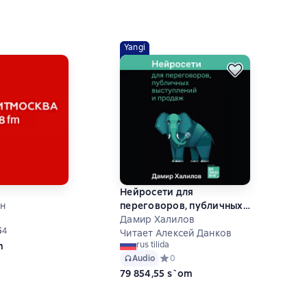
Yangi
Нейросети для
н
переговоров, публичных
выступлений и продаж
Дамир Халилов
дний рейтинг 5 на основе 4 оценок
5
4
Читает Алексей Данков
rus tilida
m
Audio
Средний рейтинг 0 на основе 0 оце
0
79 854,55 s`om