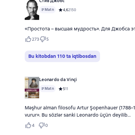
Стив Джобс
Matn
Средний рейтинг 4,6 на основе 2150 оцен
4,6
2150
«Простота – высшая мудрость». Для Джобса 
273
5
Bu kitobdan 110 ta iqtibosdan
Leonardo da Vinçi
Matn
Средний рейтинг 5 на основе 11 оценок
5
11
Məşhur alman filosofu Artur Şopenhauer (1788–1860
vurur». Bu sözlər sanki Leonardo üçün deyilib…
4
0