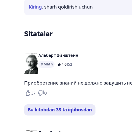
Kiring
, sharh qoldirish uchun
Sitatalar
Альберт Эйнштейн
Matn
Средний рейтинг 4,6 на основе 152 оценок
4,6
152
Приобретение знаний не должно задушить н
37
0
Bu kitobdan 35 ta iqtibosdan