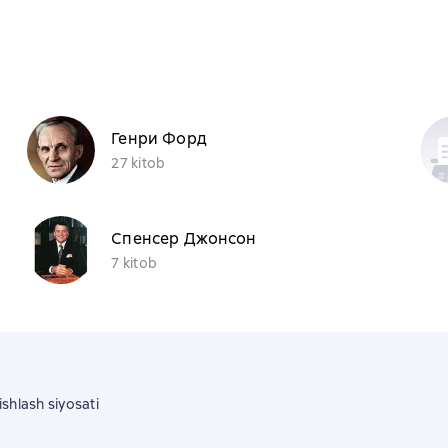
Генри Форд
27 kitob
Спенсер Джонсон
7 kitob
shlash siyosati