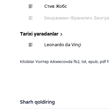
Стив Жобс
Бенджамин Франклин. Биогр
Tarixi yaradanlar
Leonardo da Vinçi
Kitoblar Уолтер Айзексонda fb2, txt, epub, pdf fo
Sharh qoldiring