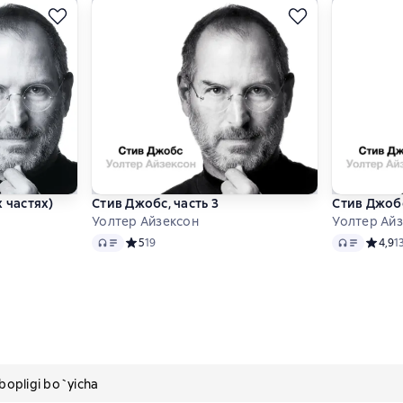
 частях)
Стив Джобс, часть 3
Стив Джобс
Уолтер Айзексон
Уолтер Ай
Audio
Audio
 4,8 на основе 2112 оценок
Средний рейтинг 5 на основе 19 оценок
5
19
Средни
4,9
1
pligi bo`yicha