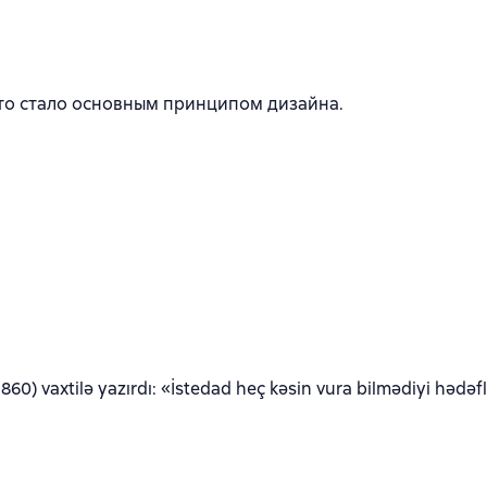
ок
это стало основным принципом дизайна.
) vaxtilə yazırdı: «İstedad heç kəsin vura bilmədiyi hədəflər