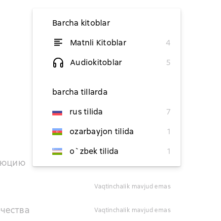
Barcha kitoblar
Matnli Kitoblar
4
dan 95 329,02 soʻm
Audiokitoblar
5
40 981,20 soʻm
barcha tillarda
40 981,20 soʻm
rus tilida
7
40 981,20 soʻm
ozarbayjon tilida
1
dan 95 329,02 soʻm
o`zbek tilida
1
олюцию
vaqtinchalik mavjud emas
vaqtinchalik mavjud emas
ечества
vaqtinchalik mavjud emas