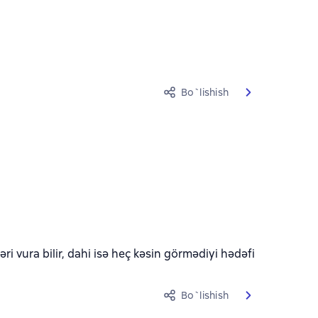
Bo`lishish
i vura bilir, dahi isə heç kəsin görmədiyi hədəfi
Bo`lishish