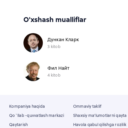
O'xshash mualliflar
Дункан Кларк
3 kitob
Фил Найт
4 kitob
Kompaniya haqida
Ommaviy taklif
Qo`llab -quvvatlash markazi
Shaxsiy ma'lumotlarni qayta i
Qaytarish
Havola qabul qilishga rozilik