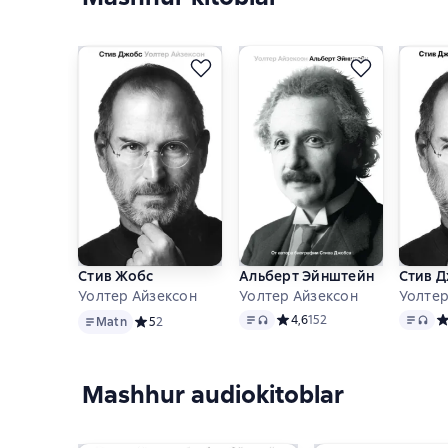
Стив Жобс
Альберт Эйнштейн
Стив 
Уолтер Айзексон
Уолтер Айзексон
Уолтер
Matn
Matn
, audio format mavjud
Matn
, a
Средний рейтинг 4,6 на осно
4,6
152
Ср
Matn
Средний рейтинг 5 на основе 2 оценок
5
2
Mashhur audiokitoblar