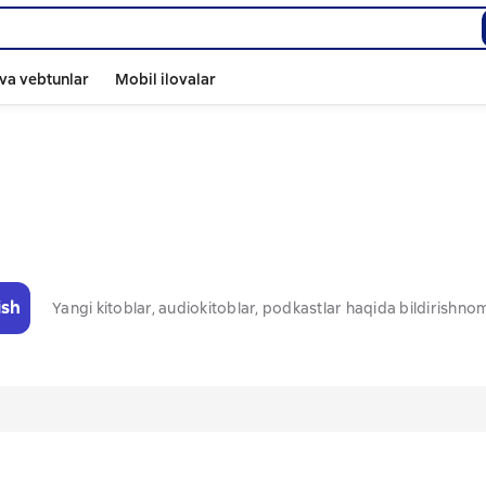
va vebtunlar
Mobil ilovalar
ish
Yangi kitoblar, audiokitoblar, podkastlar haqida bildirishn