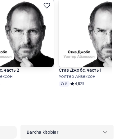
, часть 2
Стив Джобс, часть 1
зексон
Уолтер Айзексон
Audio
й рейтинг 4,9 на основе 13 оценок
3
Средний рейтинг 4,8 на основе 25 оц
4,8
25
Barcha kitoblar