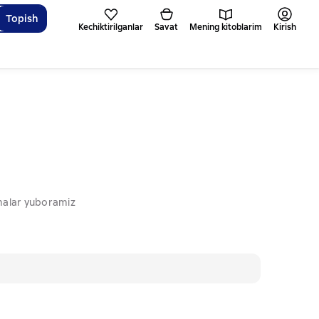
Topish
Kechiktirilganlar
Savat
Mening kitoblarim
Kirish
omalar yuboramiz