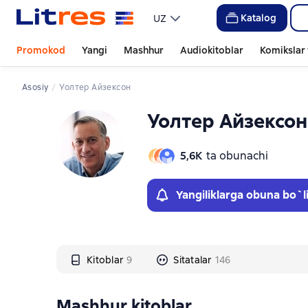
Слайдер с книгами
Слайдер с книгами
Katalog
UZ
Promokod
Yangi
Mashhur
Audiokitoblar
Komikslar 
Asosiy
Уолтер Айзексон
Уолтер Айзексон
5,6К
ta obunachi
Yangiliklarga obuna bo`l
Kitoblar
9
Sitatalar
146
Mashhur kitoblar