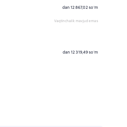
dan 12 867,02 soʻm
vaqtinchalik mavjud emas
dan 12 319,49 soʻm