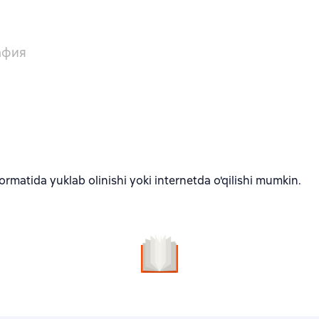
афия
rmatida yuklab olinishi yoki internetda o'qilishi mumkin.