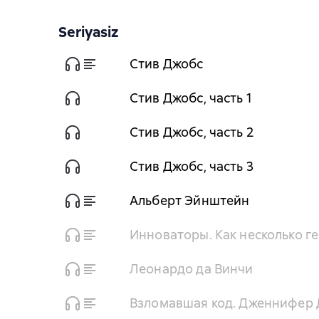
Seriyasiz
Стив Джобс
Стив Джобс, часть 1
Стив Джобс, часть 2
Стив Джобс, часть 3
Альберт Эйнштейн
Инноваторы. Как несколько г
Леонардо да Винчи
Взломавшая код. Дженнифер 