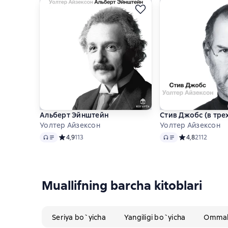
Альберт Эйнштейн
Стив Джобс (в трех
Уолтер Айзексон
Уолтер Айзексон
Audio
Audio
Средний рейтинг 4,9 на основе 113 оценок
4,9
113
Средний рейтинг
4,8
2112
Muallifning barcha kitoblari
Seriya bo`yicha
Yangiligi bo`yicha
Ommabo