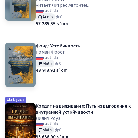
Читает Литрес Авточтец
rus tilida
Audio
Средний рейтинг 0 на основе 0 оценок
0
57 285,55 s`om
Фонд: Устойчивость
Роман Фрост
rus tilida
Matn
Средний рейтинг 0 на основе 0 оценок
0
43 918,92 s`om
Eksklyuziv
Кредит на выживание: Путь из выгорания к
внутренней устойчивости
Лилия Роуз
rus tilida
Matn
Средний рейтинг 0 на основе 0 оценок
0
33 636,90 s`om