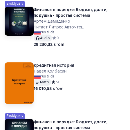
Eksklyuziv
Финансы в порядке: Бюджет, долги,
подушка - простая система
Артем Демиденко
Читает Литрес Авточтец
rus tilida
Audio
Средний рейтинг 0 на основе 0 оценок
0
29 230,32 s`om
Кредитная история
Павел Колбасин
rus tilida
Matn
Средний рейтинг 5 на основе 1 оценок
5
1
16 010,58 s`om
Eksklyuziv
Финансы в порядке: Бюджет, долги,
подушка - простая система