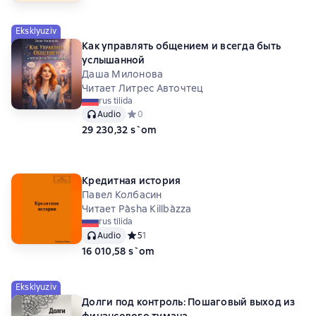
Eksklyuziv
Как управлять общением и всегда быть
услышанной
Даша Милонова
Читает Литрес Авточтец
rus tilida
Audio
Средний рейтинг 0 на основе 0 оценок
0
29 230,32 s`om
Кредитная история
Павел Колбасин
Читает Pа̀sha Killbа̀zza
rus tilida
Audio
Средний рейтинг 5 на основе 1 оценок
5
1
16 010,58 s`om
Eksklyuziv
Долги под контроль: Пошаговый выход из