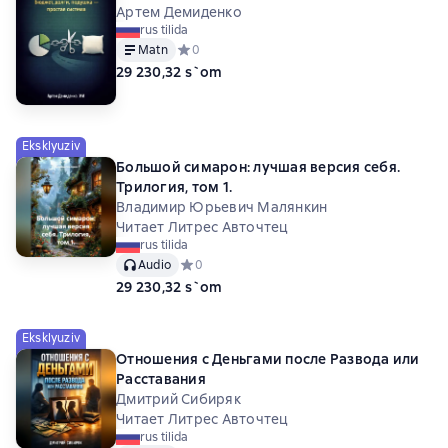
Артем Демиденко
rus tilida
Matn
Средний рейтинг 0 на основе 0 оценок
0
29 230,32 s`om
Eksklyuziv
Большой симарон: лучшая версия себя.
Трилогия, том 1.
Владимир Юрьевич Малянкин
Читает Литрес Авточтец
rus tilida
Audio
Средний рейтинг 0 на основе 0 оценок
0
29 230,32 s`om
Eksklyuziv
Отношения с Деньгами после Развода или
Расставания
Дмитрий Сибиряк
Читает Литрес Авточтец
rus tilida