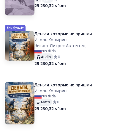
29 230,32 s`om
Eksklyuziv
Деньги которые не пришли.
Игорь Копырин
Читает Литрес Авточтец
rus tilida
Audio
Средний рейтинг 0 на основе 0 оценок
0
29 230,32 s`om
Деньги которые не пришли
Игорь Копырин
rus tilida
Matn
Средний рейтинг 0 на основе 0 оценок
0
29 230,32 s`om