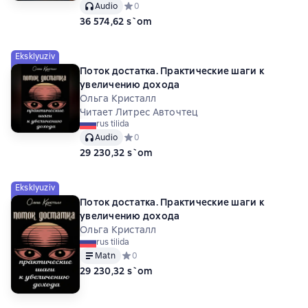
Audio
Средний рейтинг 0 на основе 0 оценок
0
36 574,62 s`om
Eksklyuziv
Поток достатка. Практические шаги к
увеличению дохода
Ольга Кристалл
Читает Литрес Авточтец
rus tilida
Audio
Средний рейтинг 0 на основе 0 оценок
0
29 230,32 s`om
Eksklyuziv
Поток достатка. Практические шаги к
увеличению дохода
Ольга Кристалл
rus tilida
Matn
Средний рейтинг 0 на основе 0 оценок
0
29 230,32 s`om