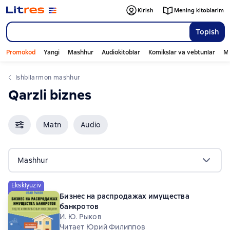
Kirish
Mening kitoblarim
Topish
Promokod
Yangi
Mashhur
Audiokitoblar
Komikslar va vebtunlar
Mo
ishbilarmon mashhur
qarzli biznes
Matn
Audio
Mashhur
Eksklyuziv
Бизнес на распродажах имущества
банкротов
И. Ю. Рыков
Читает Юрий Филиппов