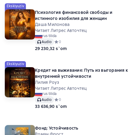
Eksklyuziv
Психология финансовой свободы и
истинного изобилия для женщин
Даша Милонова
Читает Литрес Авточтец
rus tilida
Audio
Средний рейтинг 0 на основе 0 оценок
0
29 230,32 s`om
Eksklyuziv
Кредит на выживание: Путь из выгорания к
внутренней устойчивости
Лилия Роуз
Читает Литрес Авточтец
rus tilida
Audio
Средний рейтинг 0 на основе 0 оценок
0
33 636,90 s`om
Фонд: Устойчивость
Роман Фрост