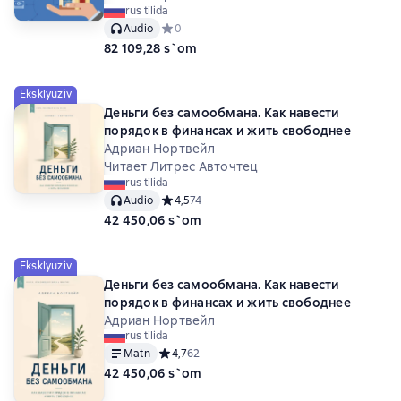
rus tilida
Audio
Средний рейтинг 0 на основе 0 оценок
0
82 109,28 s`om
Eksklyuziv
Деньги без самообмана. Как навести
порядок в финансах и жить свободнее
Адриан Нортвейл
Читает Литрес Авточтец
rus tilida
Audio
Средний рейтинг 4,5 на основе 74 оценок
4,5
74
42 450,06 s`om
Eksklyuziv
Деньги без самообмана. Как навести
порядок в финансах и жить свободнее
Адриан Нортвейл
rus tilida
Matn
Средний рейтинг 4,7 на основе 62 оценок
4,7
62
42 450,06 s`om