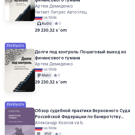
финансового тумана
Артем Демиденко
Читает Литрес Авточтец
rus tilida
Audio
Средний рейтинг 0 на основе 0 оценок
0
29 230,32 s`om
Eksklyuziv
Долги под контроль: Пошаговый выход из
финансового тумана
Артем Демиденко
rus tilida
Matn
Средний рейтинг 0 на основе 0 оценок
0
29 230,32 s`om
Eksklyuziv
Обзор судебной практики Верховного Суда
Российской Федерации по банкротству
физических лиц за 2024 год
Александр Козлов va b.
rus tilida
Matn
PDF
PDF
Средний рейтинг 0 на основе 0 оценок
0