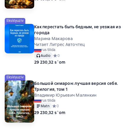
Eksklyuziv
Как перестать быть бедным, не уезжая из
города
Марина Макарова
Читает Литрес Авточтец
rus tilida
Audio
Средний рейтинг 0 на основе 0 оценок
0
29 230,32 s`om
Eksklyuziv
Большой симарон: лучшая версия себя.
Трилогия, том 1
Владимир Юрьевич Малянкин
rus tilida
Matn
Средний рейтинг 0 на основе 0 оценок
0
29 230,32 s`om