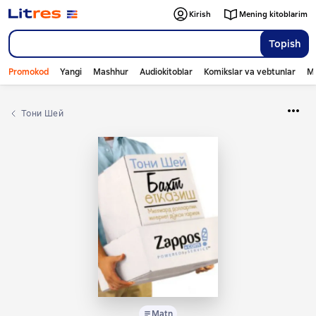
Kirish
Mening kitoblarim
Topish
Promokod
Yangi
Mashhur
Audiokitoblar
Komikslar va vebtunlar
Mo
Тони Шей
Matn