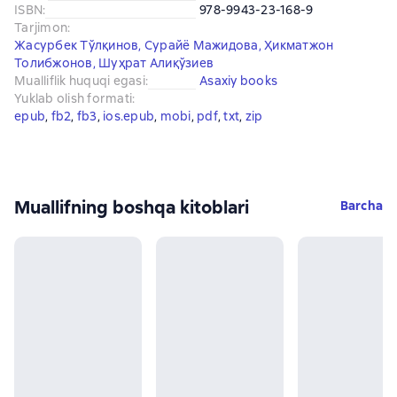
ISBN
:
978-9943-23-168-9
Tarjimon
:
Жасурбек Тўлқинов
,
Сурайё Мажидова
,
Ҳикматжон
Толибжонов
,
Шуҳрат Алиқўзиев
Mualliflik huquqi egasi
:
Asaxiy books
Yuklab olish formati
:
epub
, 
fb2
, 
fb3
, 
ios.epub
, 
mobi
, 
pdf
, 
txt
, 
zip
Muallifning boshqa kitoblari
Barcha