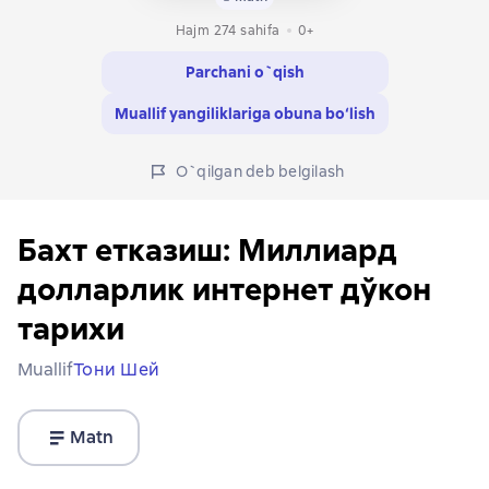
Hajm 274 sahifa
0+
Parchani o`qish
Muallif yangiliklariga obuna bo‘lish
O`qilgan deb belgilash
Бахт етказиш: Миллиард
долларлик интернет дўкон
тарихи
Muallif
Тони Шей
Matn