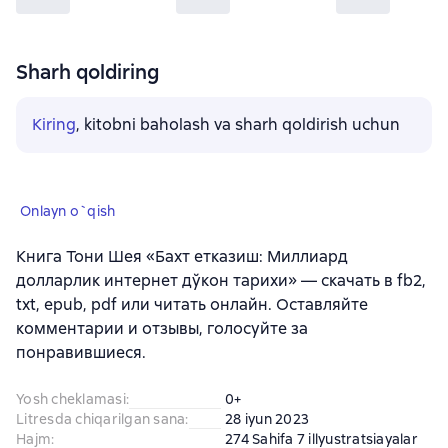
Sharh qoldiring
Kiring
, kitobni baholash va sharh qoldirish uchun
Onlayn o`qish
Книга Тони Шея «Бахт етказиш: Миллиард
долларлик интернет дўкон тарихи» — скачать в fb2,
txt, epub, pdf или читать онлайн. Оставляйте
комментарии и отзывы, голосуйте за
понравившиеся.
Yosh cheklamasi
:
0+
Litresda chiqarilgan sana
:
28 iyun 2023
Hajm
:
274 Sahifa 7 illyustratsiayalar