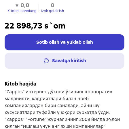
0,0
0
Kitobni baholang
Izoh qoldirish
22 898,73 s`om
Sotib oilsh va yuklab olish
Savatga kiritish
Kitob haqida
“Zappos” интернет дўкони ўзининг корпоратив
маданияти, қадриятлари билан ноёб
компаниялардан бири саналади, айни шу
хусусиятлари туфайли у юқори сурьатда ўсди.
“Zappos” “Fortune” журналининг 2009 йилда эълон
қилган “Ишлаш учун энг яхши компаниялар”