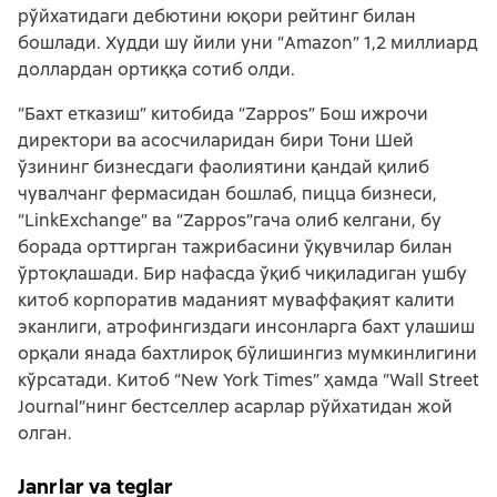
рўйхатидаги дебютини юқори рейтинг билан
бошлади. Худди шу йили уни “Amazon” 1,2 миллиард
доллардан ортиққа сотиб олди.
“Бахт етказиш” китобида “Zappos” Бош ижрочи
директори ва асосчиларидан бири Тони Шей
ўзининг бизнесдаги фаолиятини қандай қилиб
чувалчанг фермасидан бошлаб, пицца бизнеси,
“LinkExchange” ва “Zappos”гача олиб келгани, бу
борада орттирган тажрибасини ўқувчилар билан
ўртоқлашади. Бир нафасда ўқиб чиқиладиган ушбу
китоб корпоратив маданият муваффақият калити
эканлиги, атрофингиздаги инсонларга бахт улашиш
орқали янада бахтлироқ бўлишингиз мумкинлигини
кўрсатади. Китоб “New York Times” ҳамда “Wall Street
Journal”нинг бестселлер асарлар рўйхатидан жой
олган.
Janrlar va teglar