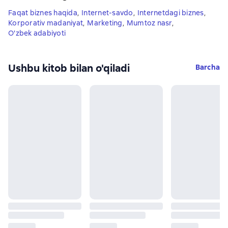
Faqat biznes haqida
,
Internet-savdo
,
Internetdagi biznes
,
Korporativ madaniyat
,
Marketing
,
Mumtoz nasr
,
O'zbek adabiyoti
Ushbu kitob bilan o'qiladi
Barcha