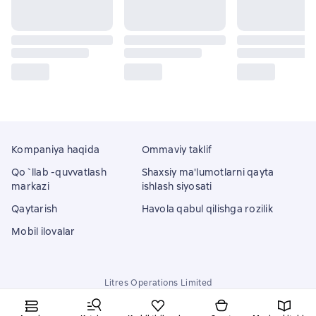
Kompaniya haqida
Ommaviy taklif
Qo`llab -quvvatlash
Shaxsiy ma'lumotlarni qayta
markazi
ishlash siyosati
Qaytarish
Havola qabul qilishga rozilik
Mobil ilovalar
Litres Operations Limited
18 Mallow street co. Limerick, Ireland