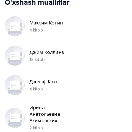
O'xshash mualliflar
Максим Котин
4 kitob
Джим Коллинз
15 kitob
Джефф Кокс
4 kitob
Ирина
Анатольевна
Екимовских
2 kitob