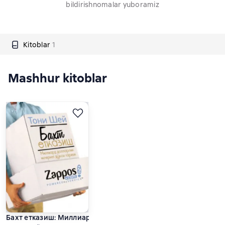
bildirishnomalar yuboramiz
Kitoblar
1
Mashhur kitoblar
Бахт етказиш: Миллиард долларлик интернет дўкон тарихи