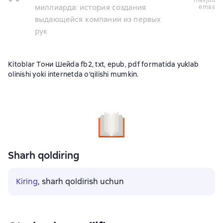
mavjud
миллиарда: история создания
emas
выдающейся компании из первых
рук
Kitoblar Тони Шейda fb2, txt, epub, pdf formatida yuklab
olinishi yoki internetda o'qilishi mumkin.
Sharh qoldiring
Kiring
, sharh qoldirish uchun