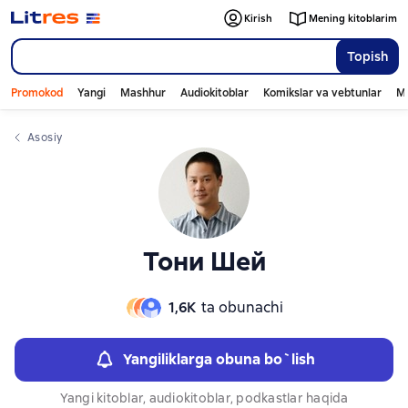
Слайдер с книгами
Kirish
Mening kitoblarim
Topish
Promokod
Yangi
Mashhur
Audiokitoblar
Komikslar va vebtunlar
Mo
Asosiy
Тони Шей
1,6К
ta obunachi
Yangiliklarga obuna bo`lish
Yangi kitoblar, audiokitoblar, podkastlar haqida