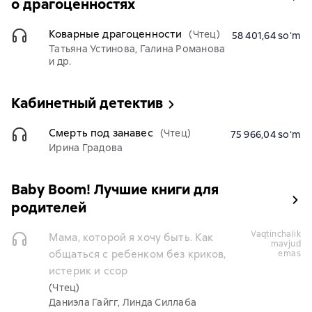
о драгоценностях
Коварные драгоценности
(Чтец)
58 401,64 soʻm
Татьяна Устинова, Галина Романова
и др.
Кабинетный детектив
Смерть под занавес
(Чтец)
75 966,04 soʻm
Ирина Градова
Baby Boom! Лучшие книги для
родителей
vaqtinchalik
Мама, которой я хочу быть. Как
mavjud
общаться с ребенком без криков,
emas
истерик и ссор
(Чтец)
Даниэла Гайгг, Линда Силлаба