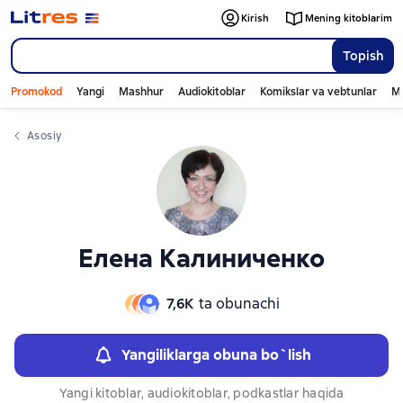
Слайдер с книгами
Kirish
Mening kitoblarim
Topish
Promokod
Yangi
Mashhur
Audiokitoblar
Komikslar va vebtunlar
Mo
Asosiy
Елена Калиниченко
7,6К
ta obunachi
Yangiliklarga obuna bo`lish
Yangi kitoblar, audiokitoblar, podkastlar haqida