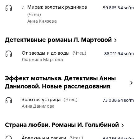
Мираж золотых рудников
7.
59 865,34 soʻm
(Чтец)
Анна Князева
Детективные романы Л. Мартовой
От звезды и до воды
(Чтец)
86 211,94 soʻm
Людмила Мартова
Эффект мотылька. Детективы Анны
Даниловой. Новые расследования
Золотая устрица
(Чтец)
73 038,64 soʻm
Анна Данилова
Страна любви. Романы И. Голыбиной
Арлекины и радуги
(Чтец)
64 256,44 soʻm