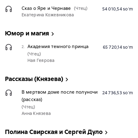
Сказ о Яре и Чернаве
(Чтец)
54 010,54 soʻm
Екатерина Кожевникова
Юмор и магия
Академия темного принца
2.
65 720,14 soʻm
(Чтец)
Ная Геярова
Рассказы (Князева)
В мертвом доме после полуночи
24 736,53 soʻm
(рассказ)
(Чтец)
Анна Князева
Полина Свирская и Сергей Дуло