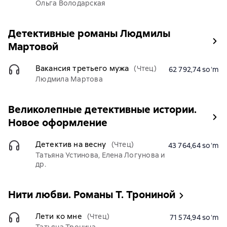
Ольга Володарская
Детективные романы Людмилы
Мартовой
Вакансия третьего мужа
(Чтец)
62 792,74 soʻm
Людмила Мартова
Великолепные детективные истории.
Новое оформление
Детектив на весну
(Чтец)
43 764,64 soʻm
Татьяна Устинова, Елена Логунова и
др.
Нити любви. Романы Т. Трониной
Лети ко мне
(Чтец)
71 574,94 soʻm