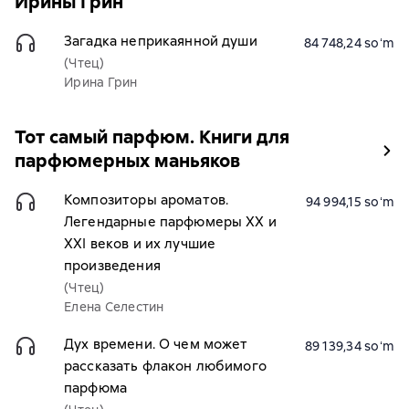
Ирины Грин
Загадка неприкаянной души
84 748,24 soʻm
(Чтец)
Ирина Грин
Тот самый парфюм. Книги для
парфюмерных маньяков
Композиторы ароматов.
94 994,15 soʻm
Легендарные парфюмеры ХХ и
XXI веков и их лучшие
произведения
(Чтец)
Елена Селестин
Дух времени. О чем может
89 139,34 soʻm
рассказать флакон любимого
парфюма