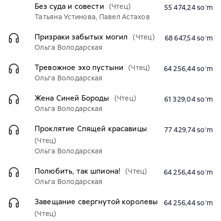
Без суда и совести
(Чтец)
55 474,24 soʻm
Татьяна Устинова, Павел Астахов
Призраки забытых могил
(Чтец)
68 647,54 soʻm
Ольга Володарская
Тревожное эхо пустыни
(Чтец)
64 256,44 soʻm
Ольга Володарская
Жена Синей Бороды
(Чтец)
61 329,04 soʻm
Ольга Володарская
Проклятие Спящей красавицы
77 429,74 soʻm
(Чтец)
Ольга Володарская
Полюбить, так шпиона!
(Чтец)
64 256,44 soʻm
Ольга Володарская
Завещание свергнутой королевы
64 256,44 soʻm
(Чтец)