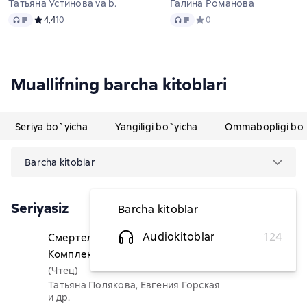
Татьяна Устинова va b.
Галина Романова
Audio
Audio
Средний рейтинг 4,4 на основе 10 оценок
4,4
10
Средний рейтинг 0 на осно
0
Muallifning barcha kitoblari
Seriya bo`yicha
Yangiligi bo`yicha
Ommabopligi bo`
Barcha kitoblar
Seriyasiz
Barcha kitoblar
Audiokitoblar
124
Смертельные признания.
163 788,06 soʻm
Комплект из 3 книг
(Чтец)
Татьяна Полякова, Евгения Горская
и др.