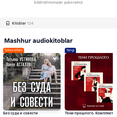
bildirishnomalar yuboramiz
Kitoblar
124
Mashhur audiokitoblar
Sotuv xitlari
Yangi
Без суда и совести
Тени прошлого. Комплект и