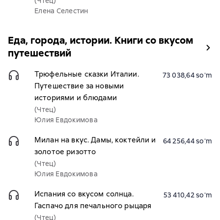
(Чтец)
Елена Селестин
Еда, города, истории. Книги со вкусом
путешествий
Трюфельные сказки Италии.
73 038,64 soʻm
Путешествие за новыми
историями и блюдами
(Чтец)
Юлия Евдокимова
Милан на вкус. Дамы, коктейли и
64 256,44 soʻm
золотое ризотто
(Чтец)
Юлия Евдокимова
Испания со вкусом солнца.
53 410,42 soʻm
Гаспачо для печального рыцаря
(Чтец)