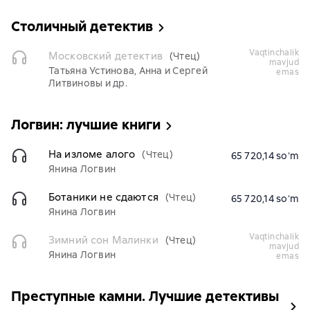
Столичный детектив
vaqtinchalik
Московский детектив
(Чтец)
mavjud
Татьяна Устинова, Анна и Сергей
emas
Литвиновы и др.
Логвин: лучшие книги
На изломе алого
(Чтец)
65 720,14 soʻm
Янина Логвин
Ботаники не сдаются
(Чтец)
65 720,14 soʻm
Янина Логвин
vaqtinchalik
Зимний сон Малинки
(Чтец)
mavjud
Янина Логвин
emas
Преступные камни. Лучшие детективы