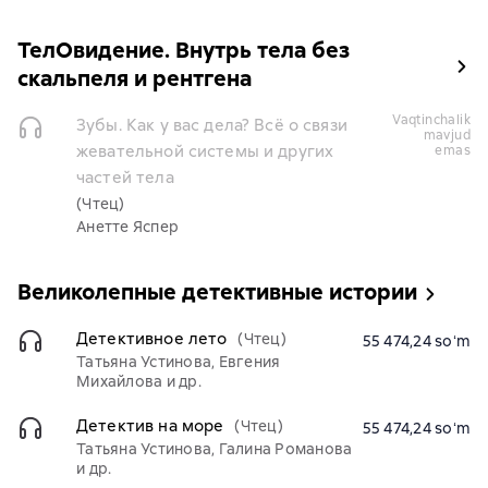
ТелОвидение. Внутрь тела без
скальпеля и рентгена
vaqtinchalik
Зубы. Как у вас дела? Всё о связи
mavjud
жевательной системы и других
emas
частей тела
(Чтец)
Анетте Яспер
Великолепные детективные истории
Детективное лето
(Чтец)
55 474,24 soʻm
Татьяна Устинова, Евгения
Михайлова и др.
Детектив на море
(Чтец)
55 474,24 soʻm
Татьяна Устинова, Галина Романова
и др.