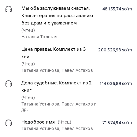
Мы оба заслуживаем счастья.
48 155,74 soʻm
Книга-терапия по расставанию
без драм и с уважением
(Чтец)
Наталья Толстая
Цена правды. Комплект из 3
200 526,93 soʻm
книг
(Чтец)
Татьяна Устинова, Павел Астахов
Дела судебные. Комплект из 2
114 036,89 soʻm
книг
(Чтец)
Татьяна Устинова, Павел Астахов и
др.
Недоброе имя
(Чтец)
71 574,94 soʻm
Татьяна Устинова, Павел Астахов