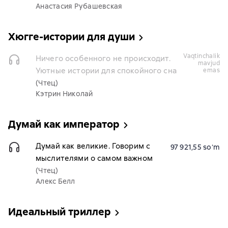
Анастасия Рубашевская
Хюгге-истории для души
vaqtinchalik
Ничего особенного не происходит.
mavjud
Уютные истории для спокойного сна
emas
(Чтец)
Кэтрин Николай
Думай как император
Думай как великие. Говорим с
97 921,55 soʻm
мыслителями о самом важном
(Чтец)
Алекс Белл
Идеальный триллер