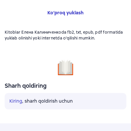
Ko‘proq yuklash
Kitoblar Елена Калиниченкоda fb2, txt, epub, pdf formatida
yuklab olinishi yoki internetda o'qilishi mumkin.
Sharh qoldiring
Kiring
, sharh qoldirish uchun