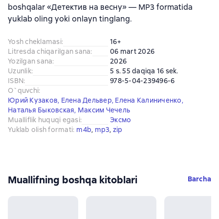
boshqalar «Детектив на весну» — MP3 formatida
yuklab oling yoki onlayn tinglang.
Yosh cheklamasi
:
16+
Litresda chiqarilgan sana
:
06 mart 2026
Yozilgan sana
:
2026
Uzunlik
:
5 s. 55 daqiqa 16 sek.
ISBN
:
978-5-04-239496-6
O`quvchi
:
Юрий Кузаков
,
Елена Дельвер
,
Елена Калиниченко
,
Наталья Быковская
,
Максим Чечель
Mualliflik huquqi egasi
:
Эксмо
Yuklab olish formati
:
m4b
, 
mp3
, 
zip
Muallifning boshqa kitoblari
Barcha