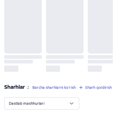
Sharhlar
,
2 sharhlar
2
Barcha sharhlarni ko'rish
Sharh qoldirish
Dastlab mashhurlari