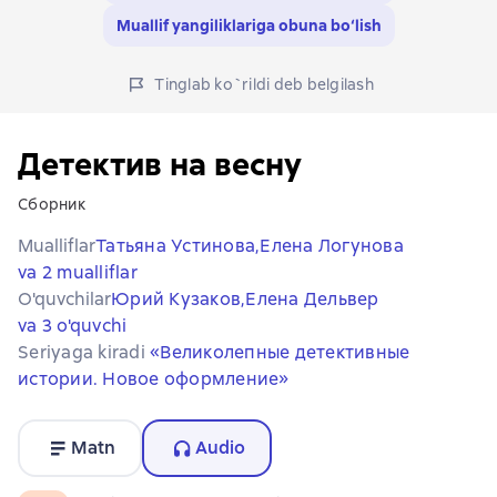
Muallif yangiliklariga obuna bo‘lish
Tinglab ko`rildi deb belgilash
Детектив на весну
Сборник
Mualliflar
Татьяна Устинова,
Елена Логунова
va 2 mualliflar
O'quvchilar
Юрий Кузаков,
Елена Дельвер
va 3 o'quvchi
Seriyaga kiradi
«Великолепные детективные
истории. Новое оформление»
Matn
Audio