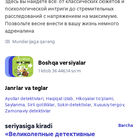
Здесь вы найдёте всё: от классических сюжетов и
психологической интриги до стремительных
расследований с напряжением на максимуме.
Позвольте весне внести в вашу жизнь немного
адреналина
Mundarijaga qarang
Boshqa versiyalar
1 kitob 36 446,14 soʻm
Janrlar va teglar
Ayollar detektivlari
,
Haqiqat izlab
,
Hikoyalar to‘plami
,
Saylanma
,
Sirli qotilliklar
,
Sokin detektivlar
,
Xususiy tergov
,
Zamonaviy detektivlar
seriyasiga kiradi
Barcha
«
Великолепные детективные