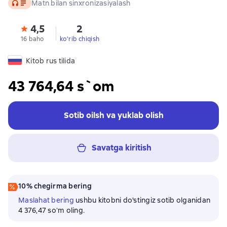
Audio
Matn bilan sinxronizasiyalash
4,5
2
16 baho
ko'rib chiqish
Kitob rus tilida
43 764,64 s`om
Sotib oilsh va yuklab olish
Savatga kiritish
10% chegirma bering
Maslahat bering
ushbu kitobni do'stingiz sotib olganidan
4 376,47 soʻm oling.