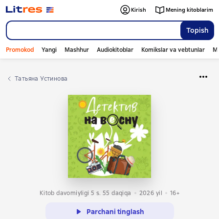
Kirish
Mening kitoblarim
Topish
Promokod
Yangi
Mashhur
Audiokitoblar
Komikslar va vebtunlar
Mo
Татьяна Устинова
Kitob davomiyligi 5 s. 55 daqiqa
2026
yil
16+
Parchani tinglash