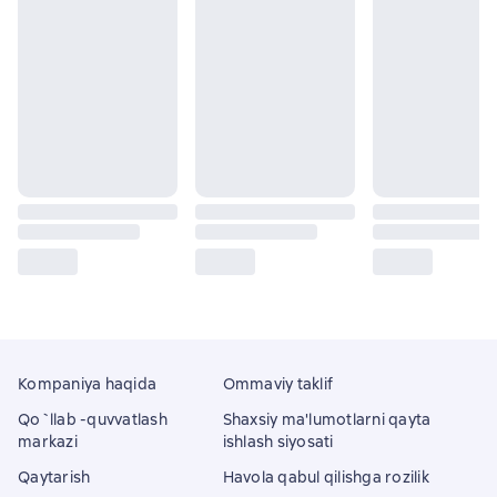
Kompaniya haqida
Ommaviy taklif
Qo`llab -quvvatlash
Shaxsiy ma'lumotlarni qayta
markazi
ishlash siyosati
Qaytarish
Havola qabul qilishga rozilik