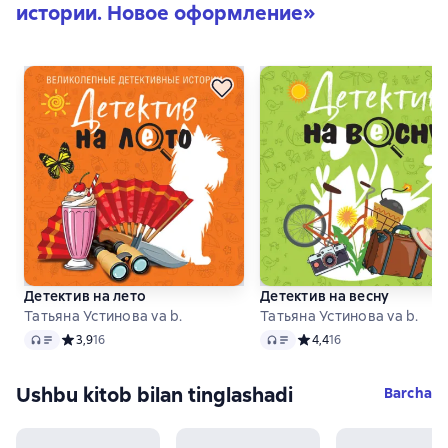
истории. Новое оформление
»
Детектив на лето
Детектив на весну
Татьяна Устинова va b.
Татьяна Устинова va b.
Audio
Audio
Средний рейтинг 3,9 на основе 16 оценок
3,9
16
Средний рейтинг 4,4 на о
4,4
16
Ushbu kitob bilan tinglashadi
Barcha