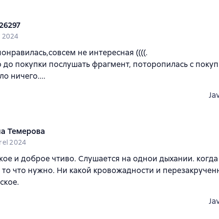
26297
 2024
понравилась,совсем не интересная ((((.
 до покупки послушать фрагмент, поторопилась с покуп
о ничего....
Ja
а Темерова
rel 2024
кое и доброе чтиво. Слушается на однои дыхании. когда
о то что нужно. Ни какой кровожадности и перезакручен
ское.
Ja