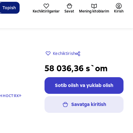
Topish
Kechiktirilganlar
Savat
Mening kitoblarim
Kirish
Kechiktirish
58 036,36 s`om
Sotib oilsh va yuklab olish
нностях»
Savatga kiritish