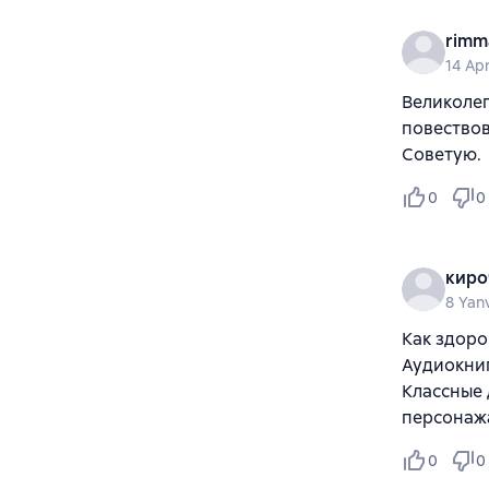
rimm
14 Ap
Великолеп
повествов
Советую.
0
0
киро
8 Yan
Как здоро
Аудиокниг
Классные 
персонаж
0
0