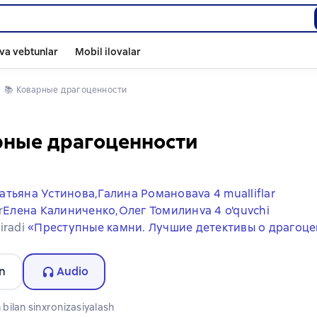
va vebtunlar
Mobil ilovalar
📚 
Коварные драгоценности
рные драгоценности
атьяна Устинова,
Галина Романова
va 4 mualliflar
r
Елена Калиниченко,
Олег Томилин
va 4 o'quvchi
iradi
«Преступные камни. Лучшие детективы о драгоце
n
Audio
bilan sinxronizasiyalash