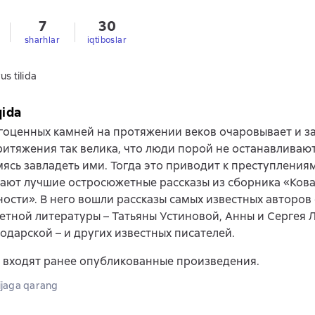
7
30
sharhlar
iqtiboslar
us tilida
qida
гоценных камней на протяжении веков очаровывает и за
ритяжения так велика, что люди порой не останавливаю
мясь завладеть ими. Тогда это приводит к преступлениям
вают лучшие остросюжетные рассказы из сборника «Ков
ости». В него вошли рассказы самых известных авторов
тной литературы – Татьяны Устиновой, Анны и Сергея 
одарской – и других известных писателей.
 входят ранее опубликованные произведения.
jaga qarang