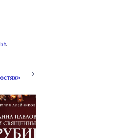
lish
,
остях
»
Eks