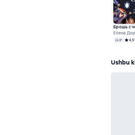
Брошь с 
Елена До
Audio
Средн
4,5
Ushbu ki