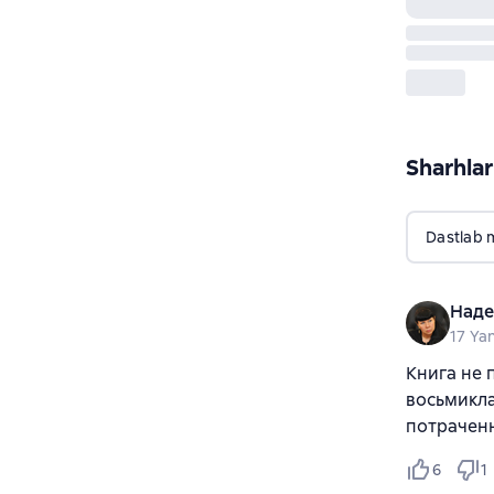
Sharhlar
Dastlab 
Наде
17 Ya
Книга не 
восьмикла
потрачен
6
1