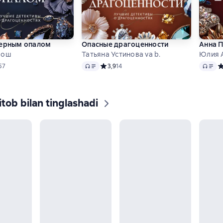
черным опалом
Опасные драгоценности
Анна 
рош
Татьяна Устинова va b.
Юлия 
Audio
Audio
ий рейтинг 4,5 на основе 57 оценок
57
Средний рейтинг 3,9 на основе 14 оценок
3,9
14
С
tob bilan tinglashadi