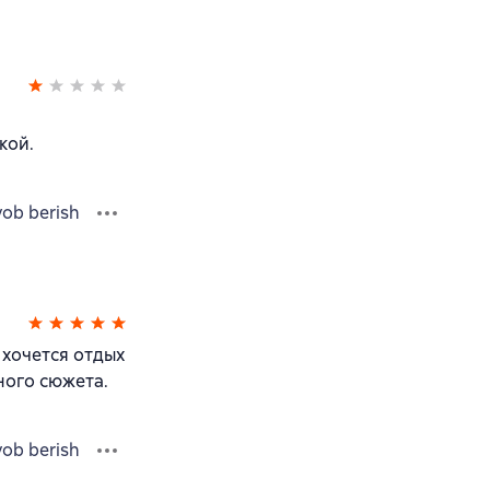
кой.
vob berish
 хочется отдых
ного сюжета.
vob berish