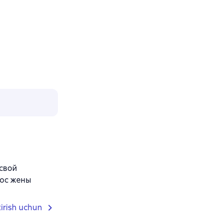
 свой
лос жены
tirish uchun