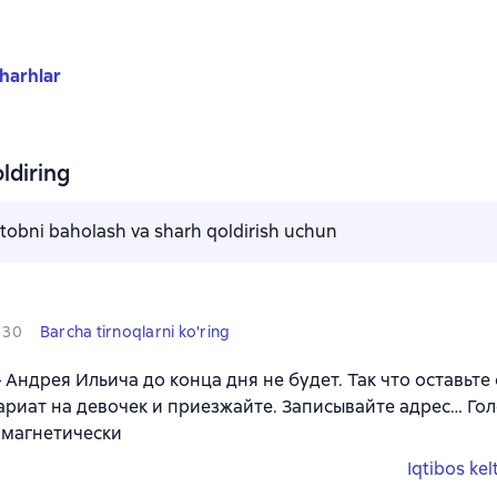
harhlar
ldiring
kitobni baholash va sharh qoldirish uchun
30
Barcha tirnoqlarni ko'ring
– Андрея Ильича до конца дня не будет. Так что оставьте
ариат на девочек и приезжайте. Записывайте адрес… Го
 магнетически
Iqtibos kel