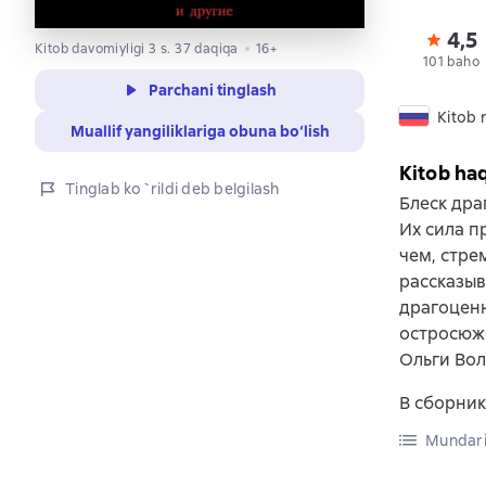
4,5
Kitob davomiyligi 3 s. 37 daqiqa
16+
101 baho
Parchani tinglash
Kitob r
Muallif yangiliklariga obuna bo‘lish
Kitob ha
Tinglab ko`rildi deb belgilash
Блеск дра
Их сила п
чем, стре
рассказы
драгоценн
остросюже
Ольги Вол
В сборник
Mundari