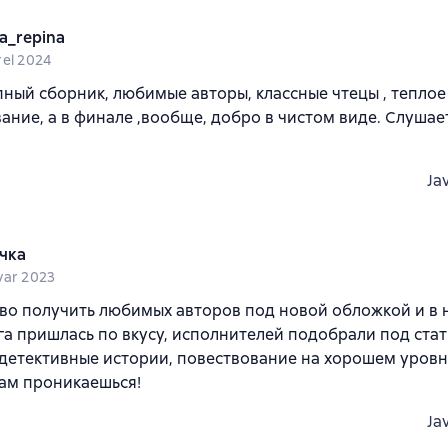
a_repina
rel 2024
ный сборник, любимые авторы, классные чтецы , теплое
ание, а в финале ,вообще, добро в чистом виде. Слушает
Ja
чка
var 2023
во получить любимых авторов под новой обложкой и в 
а пришлась по вкусу, исполнителей подобрали под стат
детективные истории, повествование на хорошем уровн
ам проникаешься!
Ja