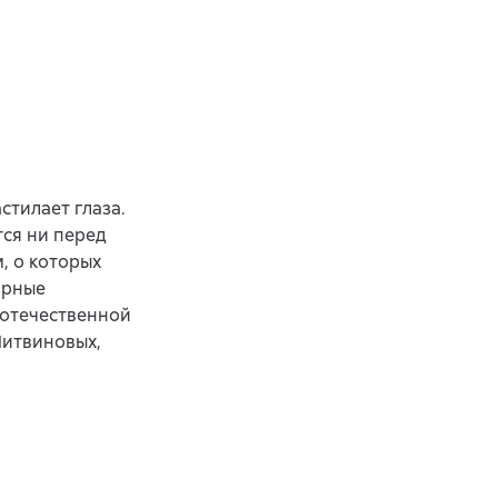
стилает глаза.
тся ни перед
, о которых
арные
 отечественной
Литвиновых,