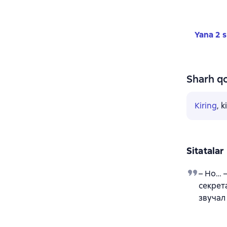
Yana 2 s
Sharh qo
Kiring
, 
Sitatalar
– Но… 
секрет
звучал