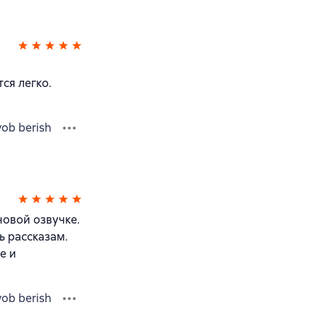
ся легко.
vob berish
новой озвучке.
ь рассказам.
е и
vob berish