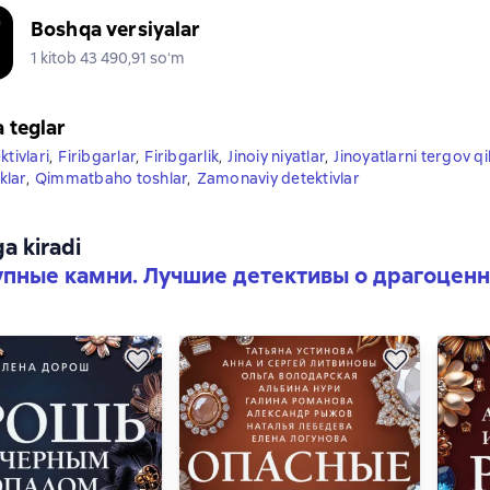
Boshqa versiyalar
1 kitob 43 490,91 soʻm
a teglar
ktivlari
,
Firibgarlar
,
Firibgarlik
,
Jinoiy niyatlar
,
Jinoyatlarni tergov qi
iklar
,
Qimmatbaho toshlar
,
Zamonaviy detektivlar
ga kiradi
пные камни. Лучшие детективы о драгоценн