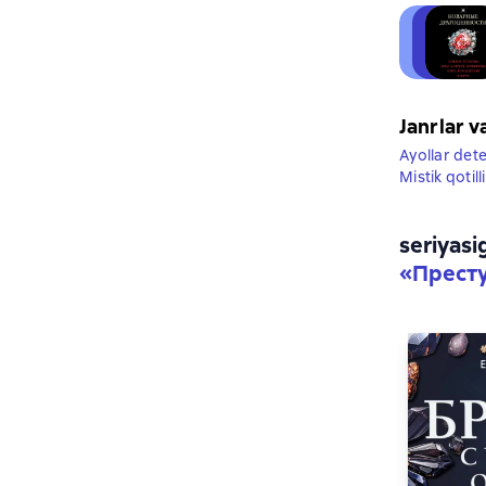
Janrlar v
Ayollar dete
Mistik qotill
seriyasi
«
Престу