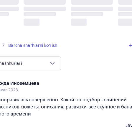
,
7 sharhlar
7
Barcha sharhlarni ko'rish
mashhurlari
жда Иноземцева
nvar 2023
понравилась совершенно. Какой-то подбор сочинений
ссников:сюжеты, описания, развязки-все скучное и бан
ного времени
Ja