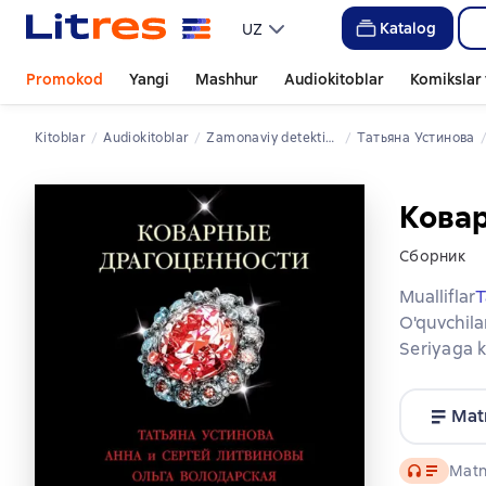
Katalog
UZ
Promokod
Yangi
Mashhur
Audiokitoblar
Komikslar 
Kitoblar
Audiokitoblar
zamonaviy detektivlar
Татьяна Устинова
Кова
Сборник
Mualliflar
Т
O'quvchila
Seriyaga k
Mat
Audio
Matn 