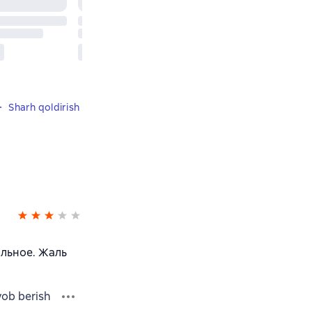
Sharh qoldirish
альное. Жаль
vob berish