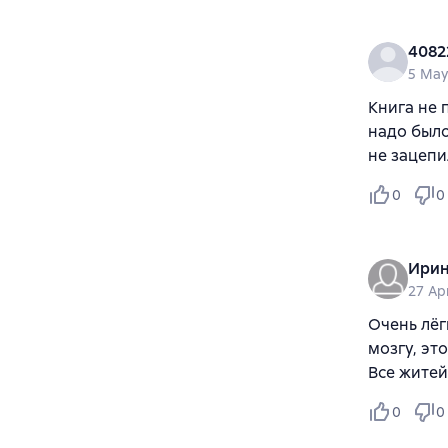
4082
5 May
Книга не 
надо было
не зацепил
0
0
Ирин
27 Ap
Очень лёг
мозгу, эт
Все житей
0
0