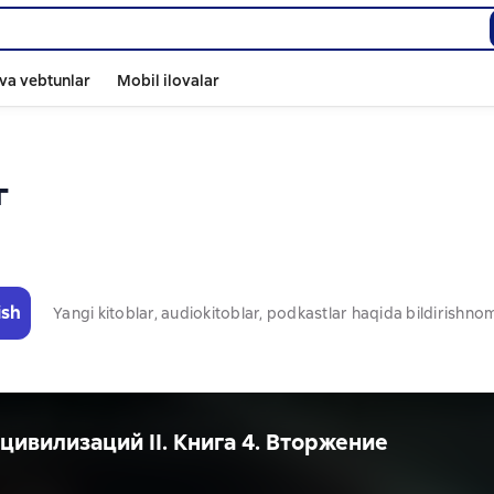
va vebtunlar
Mobil ilovalar
г
ish
Yangi kitoblar, audiokitoblar, podkastlar haqida bildirishn
цивилизаций II. Книга 4. Вторжение