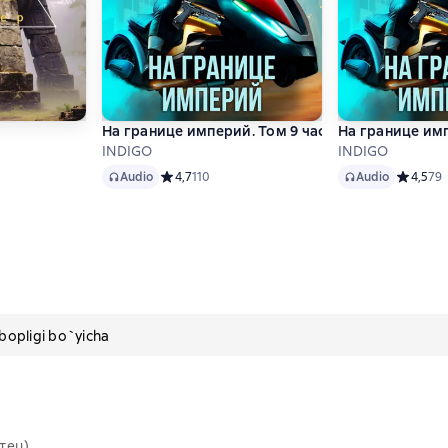
На границе империй. Том 9 часть 5
На границе имп
INDIGO
INDIGO
Audio
Audio
 0 на основе 0 оценок
Audio
Средний рейтинг 4,7 на основе 110 оценок
4,7
110
Audio
Средний 
4,5
79
pligi bo`yicha
тец)