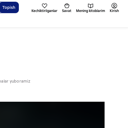
Topish
Kechiktirilganlar
Savat
Mening kitoblarim
Kirish
omalar yuboramiz