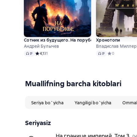
Сотник из будущего. На порубежье
Хронотопи
Андрей Булычев
Владислав Миллер
Audio
Audio
Средний рейтинг 4,1 на основе 31 оценок
4,1
31
Средний рейтинг
0
Muallifning barcha kitoblari
Seriya bo`yicha
Yangiligi bo`yicha
Ommabo
Seriyasiz
На границе империй. Том 3
(Ч