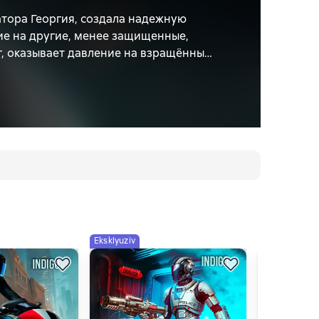
тора Георгия, создала надежную
е на другие, менее защищенные,
уг, оказывает давление на взращённые
Абсолюту.Теперь под угрозой
ивостоянию. Ведь задача Хаоса
версума в непрерывные войны. Кто
аоса?
Eksklyuziv
Eksklyuziv