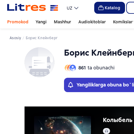
Слайдер с книгами
Katalog
UZ
Promokod
Yangi
Mashhur
Audiokitoblar
Komikslar 
Asosiy
Борис Клейнберг
Борис Клейнбер
861
ta obunachi
Yangiliklarga obuna bo`l
Колыбель 
Audio