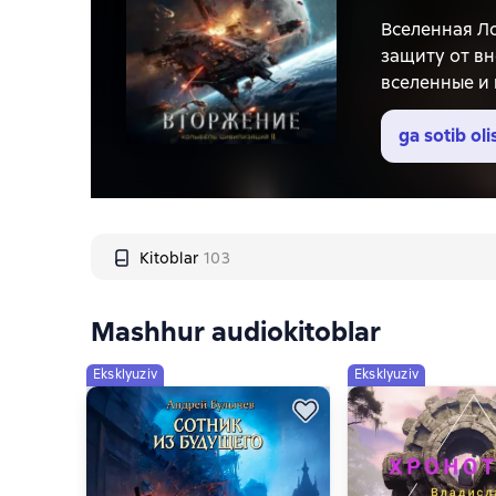
Вселенная Л
защиту от в
вселенные и 
им цивилиза
оказываются 
ga sotib oli
дестабилизи
следующий п
Kitoblar
103
Mashhur audiokitoblar
Eksklyuziv
Eksklyuziv