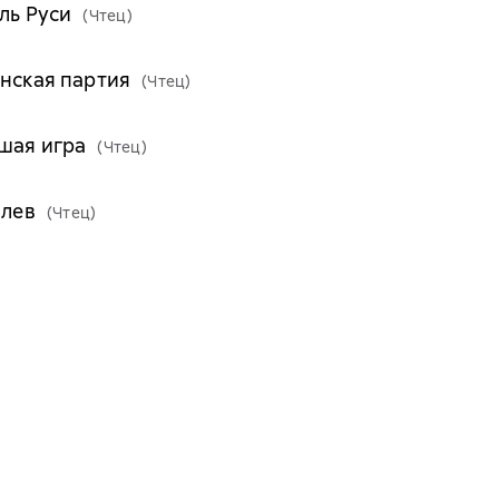
ль Руси
(Чтец)
онская партия
(Чтец)
ьшая игра
(Чтец)
 лев
(Чтец)