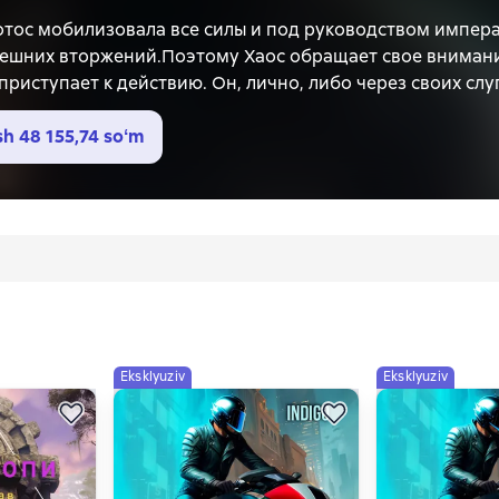
отос мобилизовала все силы и под руководством импера
нешних вторжений.Поэтому Хаос обращает свое внимани
приступает к действию. Он, лично, либо через своих сл
ции принуждая их к вторжению в миры подконтрольные 
вселенные, где попросту не готовы к какому-либо прот
sh
48 155,74 soʻm
ровать социум вселенных и ввергнуть цивилизации Уни
одвергнется вторжению? Чья вселенная падет к ногам Х
Eksklyuziv
Eksklyuziv