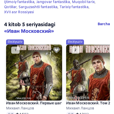
Ijtimoiy fantastika
,
Jangovar fantastika
,
Muqobil tarix
,
Qotillar
,
Sarguzashtli fantastika
,
Tarixiy fantastika
,
XVII asr Rossiyasi
4 kitob 5 seriyasidagi
Barcha
«Иван Московский»
Eksklyuziv
Eksklyuziv
Иван Московский. Первые шаги
Иван Московский. Том 2. 
Михаил Ланцов
Михаил Ланцов
Audio
Audio