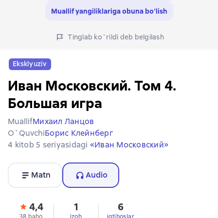
Muallif yangiliklariga obuna bo‘lish
Tinglab ko`rildi deb belgilash
Eksklyuziv
Иван Московский. Том 4.
Большая игра
Muallif
Михаил Ланцов
O`quvchi
Борис Клейнберг
4 kitob 5 seriyasidagi
«Иван Московский»
Matn
Audio
4,4
1
6
38 baho
izoh
iqtiboslar