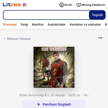
Kirish
Mening kitoblarim
Topish
Promokod
Yangi
Mashhur
Audiokitoblar
Komikslar va vebtunlar
Mo
Михаил Ланцов
Kitob davomiyligi 8 s. 52 daqiqa
2025
yil
16+
Parchani tinglash