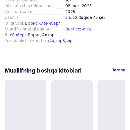
Yosh cheklamasi
:
16+
Litresda chiqarilgan sana
:
08 mart 2025
Yozilgan sana
:
2025
Uzunlik
:
8 s. 52 daqiqa 45 sek.
O`quvchi
:
Борис Клейнберг
Mualliflik huquqi egalari
:
ЛитРес: чтец
, 
Клейнберг Борис
, 
Автор
Yuklab olish formati
:
m4b
, 
mp3
, 
zip
Muallifning boshqa kitoblari
Barcha