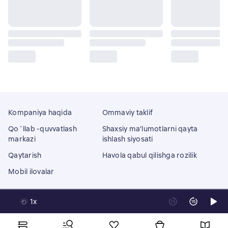
Kompaniya haqida
Ommaviy taklif
Qo`llab -quvvatlash
Shaxsiy ma'lumotlarni qayta
markazi
ishlash siyosati
Qaytarish
Havola qabul qilishga rozilik
Mobil ilovalar
1x
Litres Operations Limited
18 Mallow street co. Limerick, Ireland