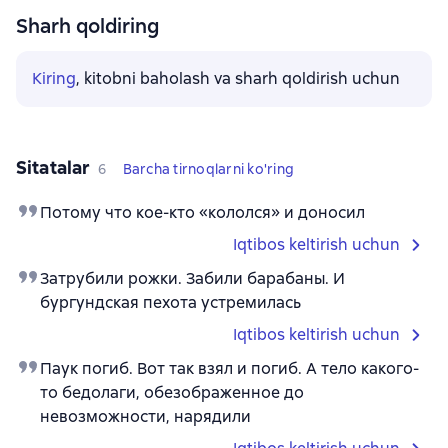
Sharh qoldiring
Kiring
, kitobni baholash va sharh qoldirish uchun
Sitatalar
6
Barcha tirnoqlarni ko'ring
Потому что кое-кто «кололся» и доносил
Iqtibos keltirish uchun
Затрубили рожки. Забили барабаны. И
бургундская пехота устремилась
Iqtibos keltirish uchun
Паук погиб. Вот так взял и погиб. А тело какого-
то бедолаги, обезображенное до
невозможности, нарядили