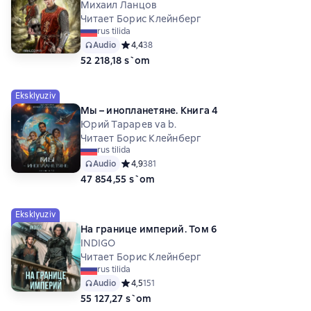
Михаил Ланцов
Читает Борис Клейнберг
rus tilida
Audio
Средний рейтинг 4,4 на основе 38 оценок
4,4
38
52 218,18 s`om
Eksklyuziv
Мы – инопланетяне. Книга 4
Юрий Тарарев va b.
Читает Борис Клейнберг
rus tilida
Audio
Средний рейтинг 4,9 на основе 381 оценок
4,9
381
47 854,55 s`om
Eksklyuziv
На границе империй. Том 6
INDIGO
Читает Борис Клейнберг
rus tilida
Audio
Средний рейтинг 4,5 на основе 151 оценок
4,5
151
55 127,27 s`om