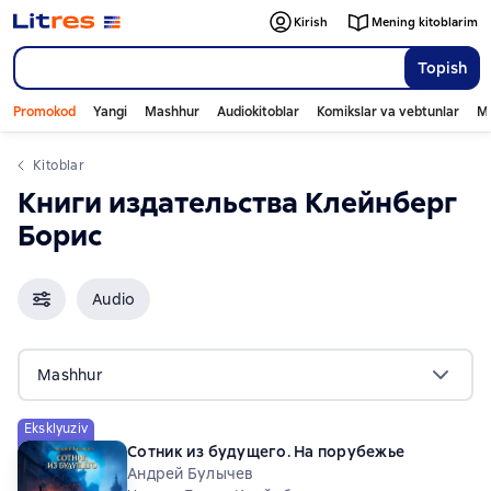
Kirish
Mening kitoblarim
Topish
Promokod
Yangi
Mashhur
Audiokitoblar
Komikslar va vebtunlar
Mo
Kitoblar
Книги издательства Клейнберг
Борис
Audio
Mashhur
Eksklyuziv
Сотник из будущего. На порубежье
Андрей Булычев