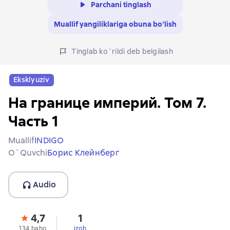
Parchani tinglash
Muallif yangiliklariga obuna bo‘lish
Tinglab ko`rildi deb belgilash
Eksklyuziv
На границе империй. Том 7.
Часть 1
Muallif
INDIGO
O`quvchi
Борис Клейнберг
Audio
4,7
1
134 baho
izoh