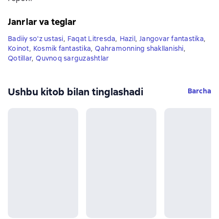
Janrlar va teglar
Badiiy so'z ustasi
,
Faqat Litresda
,
Hazil
,
Jangovar fantastika
,
Koinot
,
Kosmik fantastika
,
Qahramonning shakllanishi
,
Qotillar
,
Quvnoq sarguzashtlar
Ushbu kitob bilan tinglashadi
Barcha