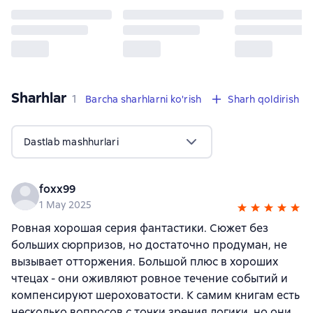
Sharhlar
,
1 sharh
1
Barcha sharhlarni ko'rish
Sharh qoldirish
Dastlab mashhurlari
foxx99
1 May 2025
Ровная хорошая серия фантастики. Сюжет без
больших сюрпризов, но достаточно продуман, не
вызывает отторжения. Большой плюс в хороших
чтецах - они оживляют ровное течение событий и
компенсируют шероховатости. К самим книгам есть
несколько вопросов с точки зрения логики, но они