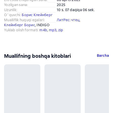
Yozilgan sana
:
2025
Uzunlik
:
10 s. 07 daqiqa 06 sek.
O`quvchi
:
Борис Клейнберг
Mualliflik huquqi egalari
:
ЛитРес: чтец
, 
Клейнберг Борис
, 
INDIGO
Yuklab olish formati
:
m4b
, 
mp3
, 
zip
Muallifning boshqa kitoblari
Barcha