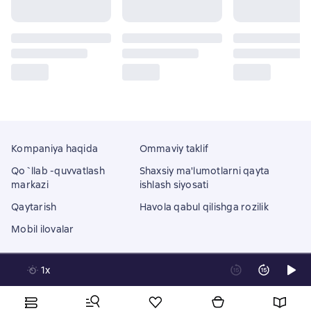
Kompaniya haqida
Ommaviy taklif
Qo`llab -quvvatlash
Shaxsiy ma'lumotlarni qayta
markazi
ishlash siyosati
Qaytarish
Havola qabul qilishga rozilik
Mobil ilovalar
1x
Litres Operations Limited
18 Mallow street co. Limerick, Ireland