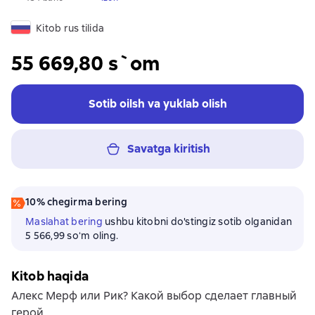
Kitob rus tilida
55 669,80 s`om
Sotib oilsh va yuklab olish
Savatga kiritish
10% chegirma bering
Maslahat bering
ushbu kitobni do'stingiz sotib olganidan
5 566,99 soʻm oling.
Kitob haqida
Алекс Мерф или Рик? Какой выбор сделает главный
герой.