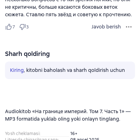
не критичны, больше касаются боковых веток
сюжета. Ставлю пять звёзд и советую к прочтению.
Javob berish
7
3
Sharh qoldiring
Kiring
, kitobni baholash va sharh qoldirish uchun
Audiokitob «На границе империй. Том 7. Часть 1» —
MP3 formatida yuklab oling yoki onlayn tinglang.
Yosh cheklamasi
:
16+
Litresda chiqarilgan sana
:
08 aprel 2025