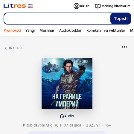
Kirish
Mening kitoblarim
Topish
Promokod
Yangi
Mashhur
Audiokitoblar
Komikslar va vebtunlar
Mo
INDIGO
Audio
Kitob davomiyligi 10 s. 07 daqiqa
2025
yil
16+