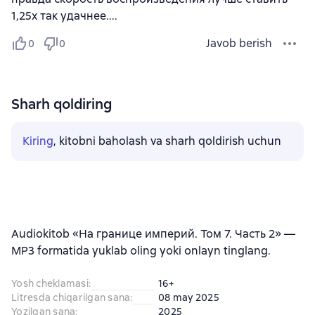
1,25х так удачнее....
Javob berish
0
0
Sharh qoldiring
Kiring
, kitobni baholash va sharh qoldirish uchun
Audiokitob «На границе империй. Том 7. Часть 2» —
MP3 formatida yuklab oling yoki onlayn tinglang.
Yosh cheklamasi
:
16+
Litresda chiqarilgan sana
:
08 may 2025
Yozilgan sana
:
2025