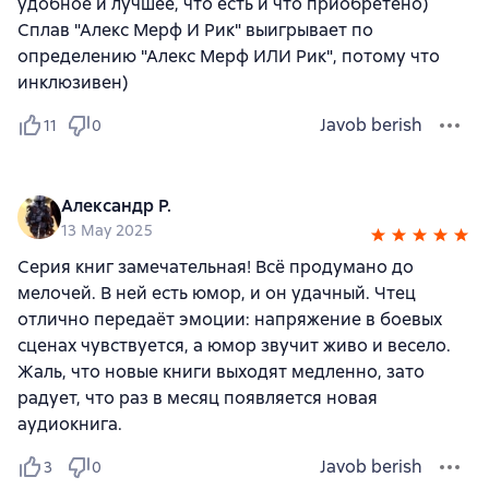
удобное и лучшее, что есть и что приобретено)
Сплав "Алекс Мерф И Рик" выигрывает по
определению "Алекс Мерф ИЛИ Рик", потому что
инклюзивен)
Javob berish
11
0
Александр Р.
13 May 2025
Серия книг замечательная! Всё продумано до
мелочей. В ней есть юмор, и он удачный. Чтец
отлично передаёт эмоции: напряжение в боевых
сценах чувствуется, а юмор звучит живо и весело.
Жаль, что новые книги выходят медленно, зато
радует, что раз в месяц появляется новая
аудиокнига.
Javob berish
3
0