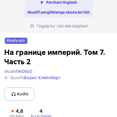
Parchani tinglash
Muallif yangiliklariga obuna bo‘lish
Tinglab ko`rildi deb belgilash
Eksklyuziv
На границе империй. Том 7.
Часть 2
Muallif
INDIGO
O`quvchi
Борис Клейнберг
Audio
4,8
4
130 baho
ko'rib chiqish