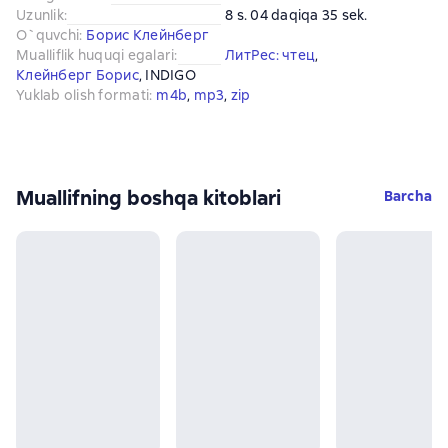
Uzunlik
:
8 s. 04 daqiqa 35 sek.
O`quvchi
:
Борис Клейнберг
Mualliflik huquqi egalari
:
ЛитРес: чтец
, 
Клейнберг Борис
, 
INDIGO
Yuklab olish formati
:
m4b
, 
mp3
, 
zip
Muallifning boshqa kitoblari
Barcha