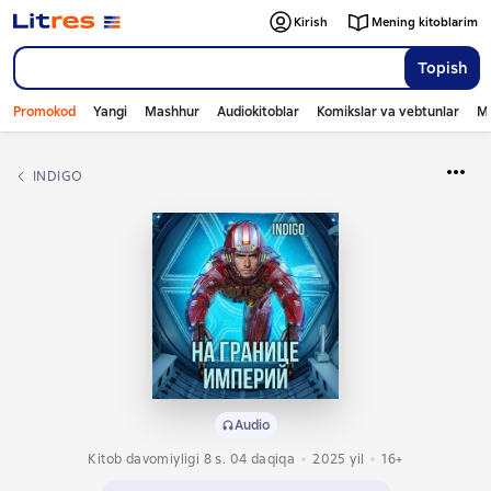
Kirish
Mening kitoblarim
Topish
Promokod
Yangi
Mashhur
Audiokitoblar
Komikslar va vebtunlar
Mo
INDIGO
Audio
Kitob davomiyligi 8 s. 04 daqiqa
2025
yil
16+