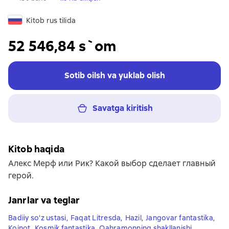
Kitob rus tilida
52 546,84 s`om
Sotib oilsh va yuklab olish
Savatga kiritish
Kitob haqida
Алекс Мерф или Рик? Какой выбор сделает главный
герой.
Janrlar va teglar
Badiiy so'z ustasi
,
Faqat Litresda
,
Hazil
,
Jangovar fantastika
,
Koinot
,
Kosmik fantastika
,
Qahramonning shakllanishi
,