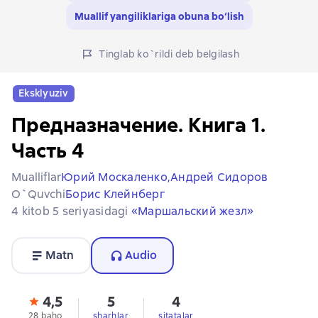
Muallif yangiliklariga obuna bo‘lish
Tinglab ko`rildi deb belgilash
Eksklyuziv
Предназначение. Книга 1.
Часть 4
Mualliflar
Юрий Москаленко,
Андрей Сидоров
O`quvchi
Борис Клейнберг
4 kitob 5 seriyasidagi
«Маршальский жезл»
Matn
Audio
4,5
5
4
28 baho
sharhlar
sitatalar