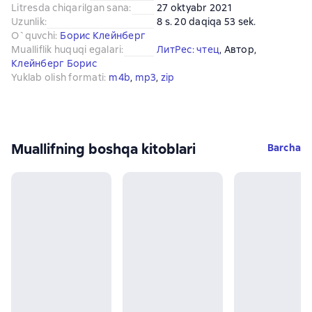
Litresda chiqarilgan sana
:
27 oktyabr 2021
Uzunlik
:
8 s. 20 daqiqa 53 sek.
O`quvchi
:
Борис Клейнберг
Mualliflik huquqi egalari
:
ЛитРес: чтец
, 
Автор
, 
Клейнберг Борис
Yuklab olish formati
:
m4b
, 
mp3
, 
zip
Muallifning boshqa kitoblari
Barcha