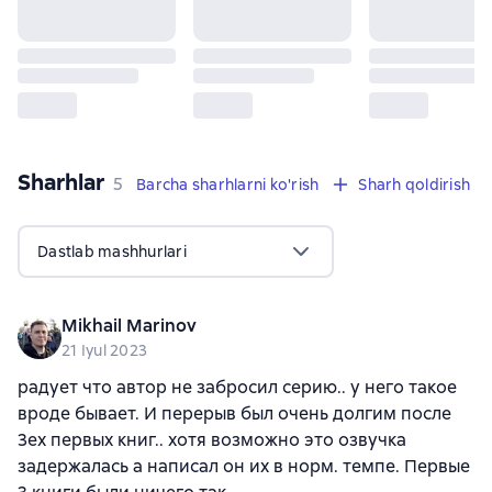
Sharhlar
,
5 sharhlar
5
Barcha sharhlarni ko'rish
Sharh qoldirish
Dastlab mashhurlari
Mikhail Marinov
21 Iyul 2023
радует что автор не забросил серию.. у него такое
вроде бывает. И перерыв был очень долгим после
3ех первых книг.. хотя возможно это озвучка
задержалась а написал он их в норм. темпе. Первые