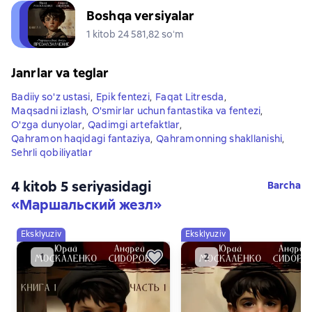
Boshqa versiyalar
1 kitob 24 581,82 soʻm
Janrlar va teglar
Badiiy so'z ustasi
,
Epik fentezi
,
Faqat Litresda
,
Maqsadni izlash
,
O'smirlar uchun fantastika va fentezi
,
O'zga dunyolar
,
Qadimgi artefaktlar
,
Qahramon haqidagi fantaziya
,
Qahramonning shakllanishi
,
Sehrli qobiliyatlar
4 kitob 5 seriyasidagi
Barcha
«Маршальский жезл»
Eksklyuziv
Eksklyuziv