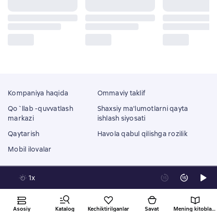
Kompaniya haqida
Ommaviy taklif
Qo`llab -quvvatlash
Shaxsiy ma'lumotlarni qayta
markazi
ishlash siyosati
Qaytarish
Havola qabul qilishga rozilik
Mobil ilovalar
1x
Litres Operations Limited
18 Mallow street co. Limerick, Ireland
Asosiy
Katalog
Kechiktirilganlar
Savat
Mening kitoblarim