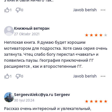
3 книги были ничего так..
Javob berish
1
0
Книжный ветеран
27 Oktabr 2021
Неплохая книга. Я думаю будет хорошим
мотиватором для подростка. Хотя сама серия очень
затянута. Чтец слабо богу перестал «чавкать» и
появились паузы. География приключений ГГ
расширяется , как и второстепенные ГГ.
Javob berish
1
0
SergeevAlekc@ya.ru Sergeev
30 Iyul 2024
Рассказ очень интересный и увлекательный,