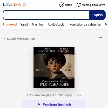
Kirish
Mening kitoblarim
Topish
Promokod
Yangi
Mashhur
Audiokitoblar
Komikslar va vebtunlar
Mo
Юрий Москаленко
Kitob davomiyligi 8 s. 20 daqiqa
12+
Parchani tinglash