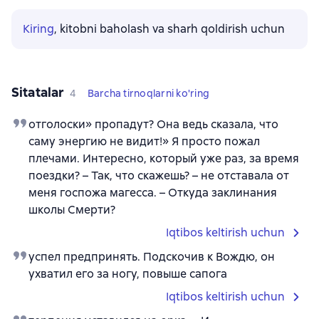
Kiring
, kitobni baholash va sharh qoldirish uchun
Sitatalar
4
Barcha tirnoqlarni ko'ring
отголоски» пропадут? Она ведь сказала, что
саму энергию не видит!» Я просто пожал
плечами. Интересно, который уже раз, за время
поездки? – Так, что скажешь? – не отставала от
меня госпожа магесса. – Откуда заклинания
школы Смерти?
Iqtibos keltirish uchun
успел предпринять. Подскочив к Вождю, он
ухватил его за ногу, повыше сапога
Iqtibos keltirish uchun