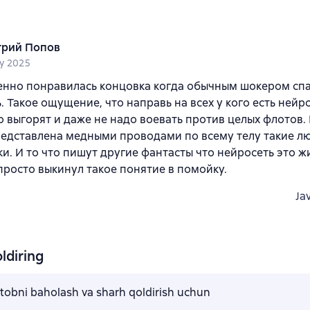
рий Попов
y 2025
енно понравилась концовка когда обычным шокером сп
. Такое ощущение, что направь на всех у кого есть нейр
о выгорят и даже не надо воевать против целых флотов.
едставлена медными проводами по всему телу такие л
и. И то что пишут другие фантасты что нейросеть это ж
просто выкинул такое понятие в помойку.
Ja
ldiring
kitobni baholash va sharh qoldirish uchun