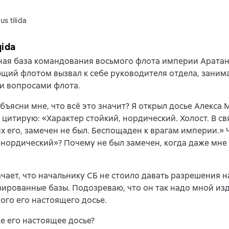
us tilida
qida
ая база командования восьмого флота империи Аратан
щий флотом вызвал к себе руководителя отдела, зани
и вопросами флота.
объясни мне, что всё это значит? Я открыл досье Алекса 
 цитирую: «Характер стойкий, нордический. Холост. В св
 его, замечен не был. Беспощаден к врагам империи.» 
 нордический»? Почему не был замечен, когда даже мне 
ачает, что начальнику СБ не стоило давать разрешения 
ированные базы. Подозреваю, что он так надо мной изд
го его настоящего досье.
где его настоящее досье?