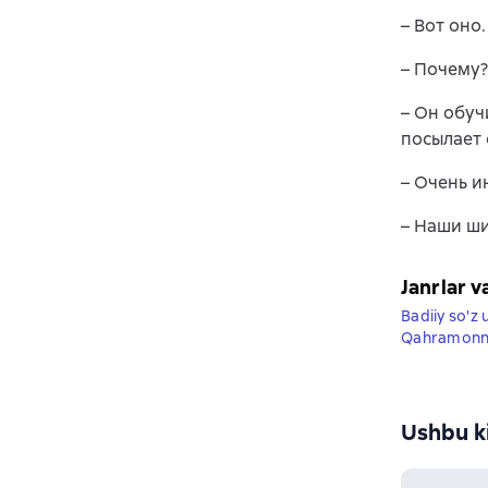
– Вот оно
– Почему?
– Он обуч
посылает 
– Очень и
– Наши ш
Janrlar v
Badiiy so'z 
Qahramonnin
Ushbu ki