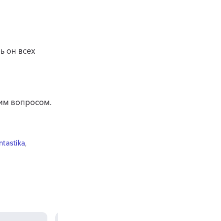
ь он всех
им вопросом.
ntastika
,