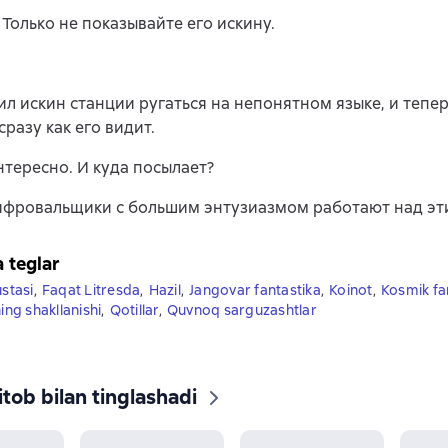
. Только не показывайте его искину.
ил искин станции ругаться на непонятном языке, и тепер
сразу как его видит.
нтересно. И куда посылает?
ифровальщики с большим энтузиазмом работают над эт
a teglar
ustasi
,
Faqat Litresda
,
Hazil
,
Jangovar fantastika
,
Koinot
,
Kosmik fa
g shakllanishi
,
Qotillar
,
Quvnoq sarguzashtlar
tob bilan tinglashadi