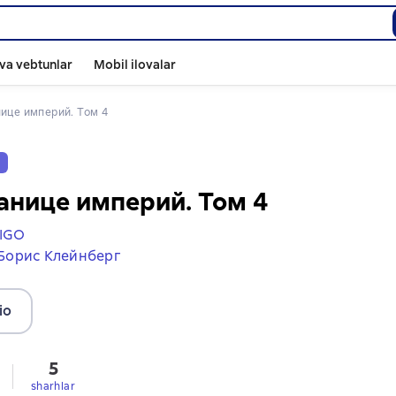
va vebtunlar
Mobil ilovalar
анице империй. Том 4
v
анице империй. Том 4
IGO
Борис Клейнберг
io
5
sharhlar