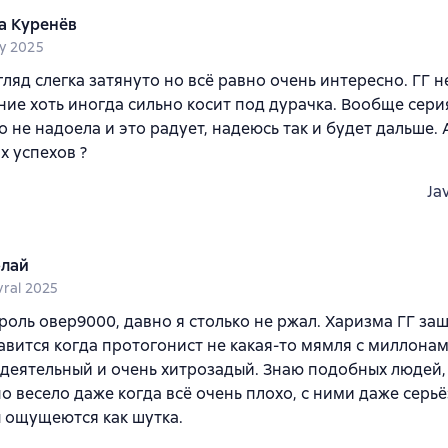
 Куренёв
y 2025
гляд слегка затянуто но всё равно очень интересно. ГГ 
ие хоть иногда сильно косит под дурачка. Вообще сери
о не надоела и это радует, надеюсь так и будет дальше.
х успехов ?
Ja
лай
vral 2025
 троль овер9000, давно я столько не ржал. Харизма ГГ за
авится когда протогонист не какая-то мямля с миллона
 деятельный и очень хитрозадый. Знаю подобных людей,
о весело даже когда всё очень плохо, с ними даже серь
 ощущеются как шутка.