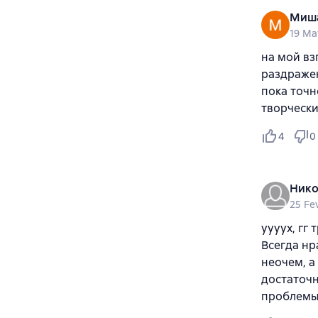
Миша
19 Ma
на мой вз
раздражен
пока точн
творчески
4
0
Нико
25 Fe
уууух, гг
Всегда нр
неочем, а
достаточн
проблемы