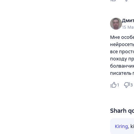
Дмит
15 Ma
Мне особ
нейросеть
все прост
походу пр
болванчик
писатель 
1
3
Sharh qo
Kiring
, 