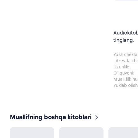
Audiokito
tinglang.
Yosh chekl
Litresda ch
Uzunlik
:
O`quvchi
:
Mualliflik h
Yuklab olish
Muallifning boshqa kitoblari