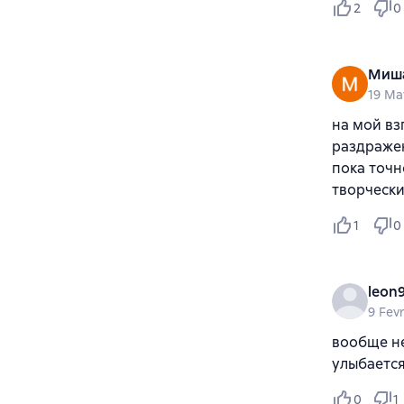
2
0
Миша
19 Ma
на мой вз
раздражен
пока точн
творчески
1
0
leon
9 Fev
вообще не
улыбается
0
1