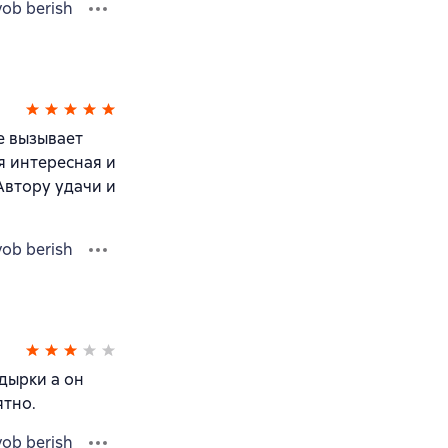
vob berish
не вызывает
я интересная и
 Автору удачи и
vob berish
дырки а он
ятно.
vob berish