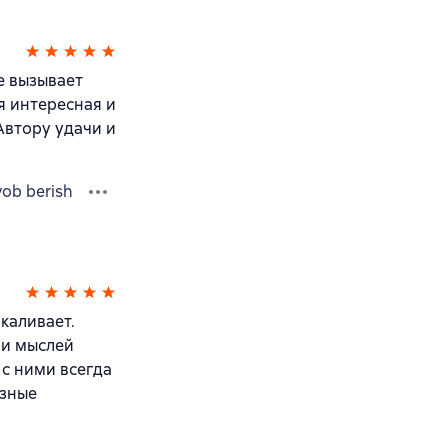
не вызывает
я интересная и
 Автору удачи и
vob berish
шкаливает.
ми мыслей
 с ними всегда
ёзные