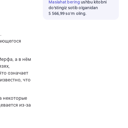
Maslahat bering
ushbu kitobni
do'stingiz sotib olganidan
5 566,99 soʻm oling.
.
мающегося
Мерфа, а в нём
язях,
Что означает
известно, что
на некоторые
евается из-за