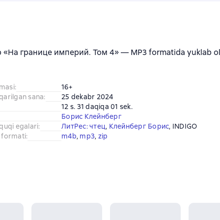
b «На границе империй. Том 4» — MP3 formatida yuklab ol
amasi
:
16+
iqarilgan sana
:
25 dekabr 2024
12 s. 31 daqiqa 01 sek.
Борис Клейнберг
uquqi egalari
:
ЛитРес: чтец
, 
Клейнберг Борис
, 
INDIGO
 formati
:
m4b
, 
mp3
, 
zip