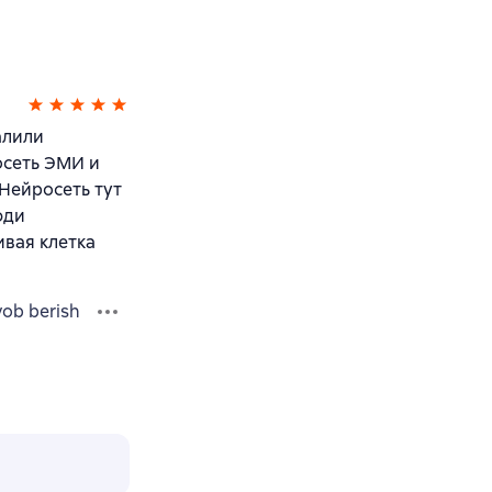
алили
осеть ЭМИ и
 Нейросеть тут
юди
ивая клетка
vob berish