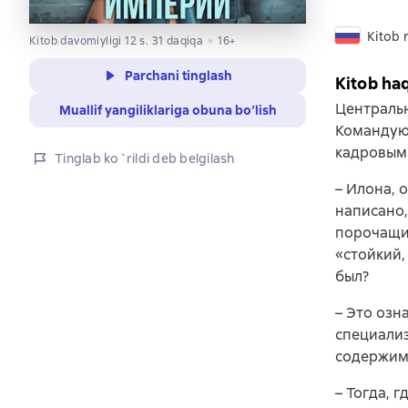
Kitob r
Kitob davomiyligi 12 s. 31 daqiqa
16+
Parchani tinglash
Kitob ha
Центральн
Muallif yangiliklariga obuna bo‘lish
Командую
кадровым
Tinglab ko`rildi deb belgilash
– Илона, 
написано,
порочащих
«стойкий,
был?
– Это озн
специализ
содержимо
– Тогда, 