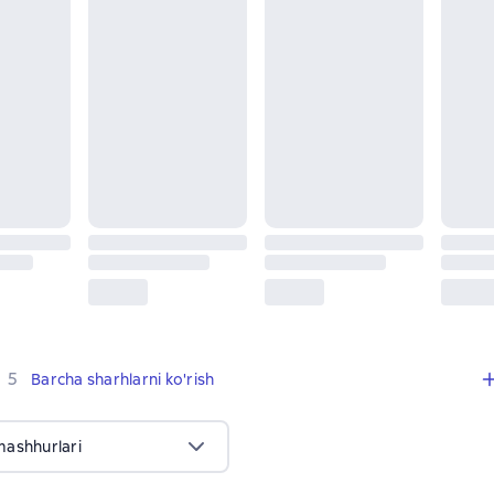
,
5 sharhlar
5
Barcha sharhlarni ko'rish
mashhurlari