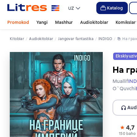
Katalog
UZ
Promokod
Yangi
Mashhur
Audiokitoblar
Komikslar 
Kitoblar
Audiokitoblar
jangovar fantastika
INDIGO
📚 
На гр
Eksklyuzi
На гр
Muallif
IND
O`quvchi
Aud
4,7
150 baho