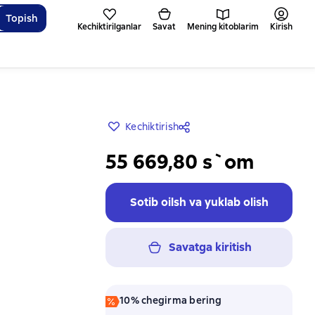
Topish
Kechiktirilganlar
Savat
Mening kitoblarim
Kirish
Kechiktirish
55 669,80 s`om
Sotib oilsh va yuklab olish
Savatga kiritish
10% chegirma bering