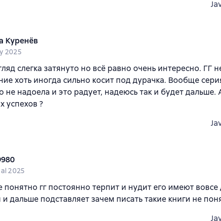
Ja
 Куренёв
y 2025
гляд слегка затянуто но всё равно очень интересно. ГГ 
ие хоть иногда сильно косит под дурачка. Вообще сери
о не надоела и это радует, надеюсь так и будет дальше.
х успехов ?
Ja
9980
ral 2025
 понятно гг постоянно терпит и нудит его имеют вовсе 
 и дальше подставляет зачем писать такие книги не пон
Ja