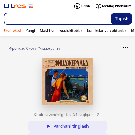
Kirish
Mening kitoblarim
Topish
Promokod
Yangi
Mashhur
Audiokitoblar
Komikslar va vebtunlar
Mo
Френсис Скотт Фицжеральт
Kitob davomiyligi 6 s. 34 daqiqa
12+
Parchani tinglash