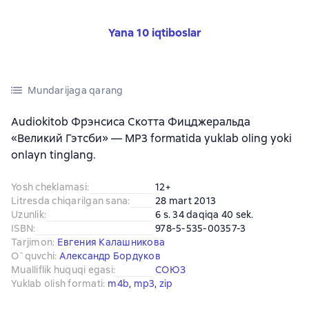
Yana 10 iqtiboslar
Mundarijaga qarang
Audiokitob Фрэнсиса Скотта Фицджеральда
«Великий Гэтсби» — MP3 formatida yuklab oling yoki
onlayn tinglang.
Yosh cheklamasi
:
12+
Litresda chiqarilgan sana
:
28 mart 2013
Uzunlik
:
6 s. 34 daqiqa 40 sek.
ISBN
:
978-5-535-00357-3
Tarjimon
:
Евгения Калашникова
O`quvchi
:
Александр Бордуков
Mualliflik huquqi egasi
:
СОЮЗ
Yuklab olish formati
:
m4b
, 
mp3
, 
zip