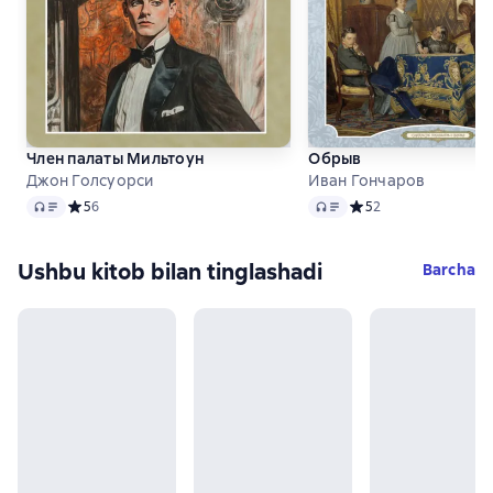
Член палаты Мильтоун
Обрыв
Джон Голсуорси
Иван Гончаров
Audio
Audio
Средний рейтинг 5 на основе 6 оценок
5
6
Средний рейтинг 5 на
5
2
Ushbu kitob bilan tinglashadi
Barcha