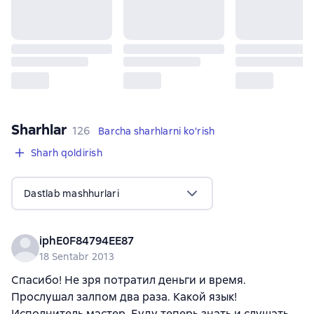
Sharhlar
,
126 sharhlar
126
Barcha sharhlarni ko'rish
Sharh qoldirish
Dastlab mashhurlari
iphE0F84794EE87
18 Sentabr 2013
Спасибо! Не зря потратил деньги и время.
Прослушал залпом два раза. Какой язык!
Исполнитель мастер. Буду теперь знать и слушать