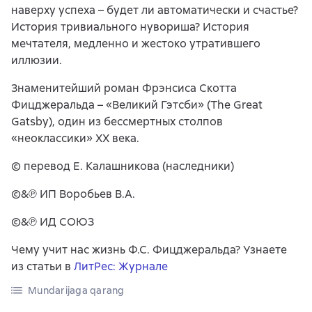
наверху успеха – будет ли автоматически и счастье?
История тривиального нувориша? История
мечтателя, медленно и жестоко утратившего
иллюзии.
Знаменитейший роман Фрэнсиса Скотта
Фицджеральда – «Великий Гэтсби» (The Great
Gatsby), один из бессмертных столпов
«неоклассики» XX века.
© перевод Е. Калашникова (наследники)
©&℗ ИП Воробьев В.А.
©&℗ ИД СОЮЗ
Чему учит нас жизнь Ф.С. Фицджеральда? Узнаете
из статьи в
ЛитРес: Журнале
Mundarijaga qarang