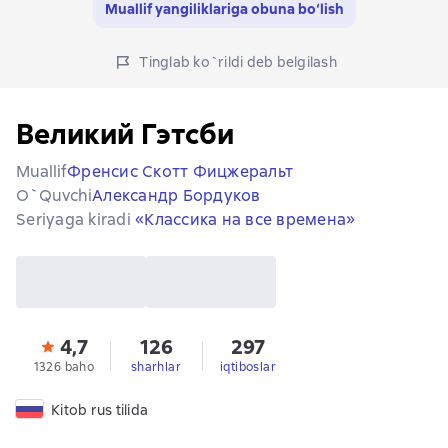
Muallif yangiliklariga obuna bo‘lish
Tinglab ko`rildi deb belgilash
Великий Гэтсби
Muallif
Френсис Скотт Фицжеральт
O`quvchi
Александр Бордуков
Seriyaga kiradi
«Классика на все времена»
4,7
126
297
1326 baho
sharhlar
iqtiboslar
Kitob rus tilida