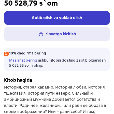
50 528,79 s`om
Sotib oilsh va yuklab olish
Savatga kiritish
10% chegirma bering
Maslahat bering
ushbu kitobni do'stingiz sotib olganidan
5 052,88 soʻm oling.
Kitob haqida
История, старая как мир. История любви, история
тщеславия, история пути наверх. Сильный и
амбициозный мужчина добивается богатства и
власти. Ради нее, желанной… или ради ее образа в
своем воображении? Или – ради себя? И там,