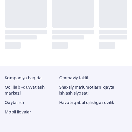
Kompaniya haqida
Ommaviy taklif
Qo`llab -quvvatlash
Shaxsiy ma'lumotlarni qayta
markazi
ishlash siyosati
Qaytarish
Havola qabul qilishga rozilik
Mobil ilovalar