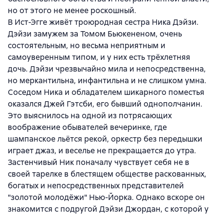
но от этого не менее роскошный.
В Ист-Эгге живёт троюродная сестра Ника Дэйзи.
Дэйзи замужем за Томом Бьюкененом, очень
состоятельным, но весьма неприятным и
самоуверенным типом, и у них есть трёхлетняя
дочь. Дэйзи чрезвычайно мила и непосредственна,
но меркантильна, инфантильна и не слишком умна.
Соседом Ника и обладателем шикарного поместья
оказался Джей Гэтсби, его бывший однополчанин.
Это выяснилось на одной из потрясающих
воображение обывателей вечеринке, где
шампанское льётся рекой, оркестр без передышки
играет джаз, и веселье не прекращается до утра.
Застенчивый Ник поначалу чувствует себя не в
своей тарелке в блестящем обществе раскованных,
богатых и непосредственных представителей
"золотой молодёжи" Нью-Йорка. Однако вскоре он
знакомится с подругой Дэйзи Джордан, с которой у