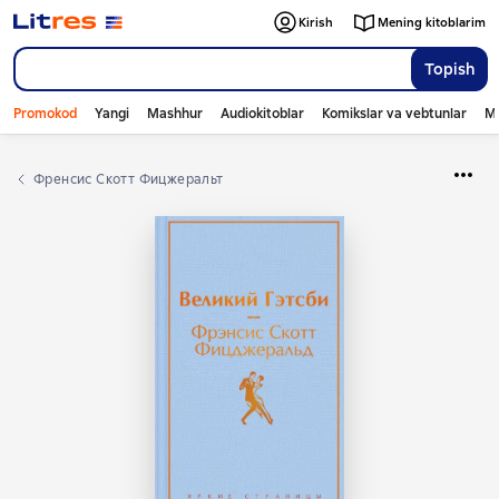
Kirish
Mening kitoblarim
Topish
Promokod
Yangi
Mashhur
Audiokitoblar
Komikslar va vebtunlar
Mo
Френсис Скотт Фицжеральт