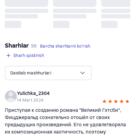
Sharhlar
,
99 sharhlar
99
Barcha sharhlarni ko'rish
Sharh qoldirish
Dastlab mashhurlari
Yulichka_2304
14 Mart 2024
Приступая к созданию романа "Великий Гэтсби",
Фицджеральд сознательно отошёл от своих
предыдущих произведений. Его не удовлетворяла
их композиционная хаотичность, поэтому