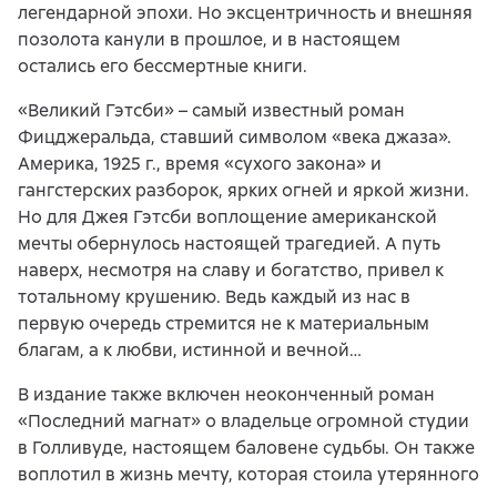
легендарной эпохи. Но эксцентричность и внешняя
позолота канули в прошлое, и в настоящем
остались его бессмертные книги.
«Великий Гэтсби» – самый известный роман
Фицджеральда, ставший символом «века джаза».
Америка, 1925 г., время «сухого закона» и
гангстерских разборок, ярких огней и яркой жизни.
Но для Джея Гэтсби воплощение американской
мечты обернулось настоящей трагедией. А путь
наверх, несмотря на славу и богатство, привел к
тотальному крушению. Ведь каждый из нас в
первую очередь стремится не к материальным
благам, а к любви, истинной и вечной…
В издание также включен неоконченный роман
«Последний магнат» о владельце огромной студии
в Голливуде, настоящем баловене судьбы. Он также
воплотил в жизнь мечту, которая стоила утерянного