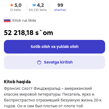
5,0
4,2
99
12 baho
64 235 baho
sharhlar
Kitob rus tilida
52 218,18 s`om
Sotib oilsh va yuklab olish
Savatga kiritish
Kitob haqida
Фрэнсис Скотт Фицджеральд – американский
классик мировой литературы. Писатель, ярко и
беспристрастно отразивший безумную жизнь 20-х
годов. Он и сам был плотью от плоти той