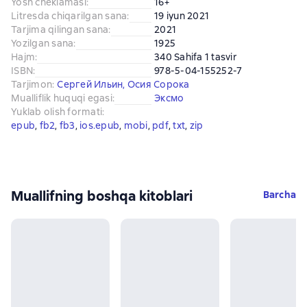
Yosh cheklamasi
:
16+
Litresda chiqarilgan sana
:
19 iyun 2021
Tarjima qilingan sana
:
2021
Yozilgan sana
:
1925
Hajm
:
340 Sahifa 1 tasvir
ISBN
:
978-5-04-155252-7
Tarjimon
:
Сергей Ильин
,
Осия Сорока
Mualliflik huquqi egasi
:
Эксмо
Yuklab olish formati
:
epub
, 
fb2
, 
fb3
, 
ios.epub
, 
mobi
, 
pdf
, 
txt
, 
zip
Muallifning boshqa kitoblari
Barcha