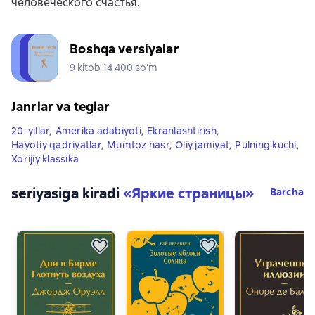
человеческого счастья.
Boshqa versiyalar
9 kitob 14 400 soʻm
Janrlar va teglar
20-yillar
,
Amerika adabiyoti
,
Ekranlashtirish
,
Hayotiy qadriyatlar
,
Mumtoz nasr
,
Oliy jamiyat
,
Pulning kuchi
,
Xorijiy klassika
seriyasiga kiradi
«
Яркие страницы
»
Barcha