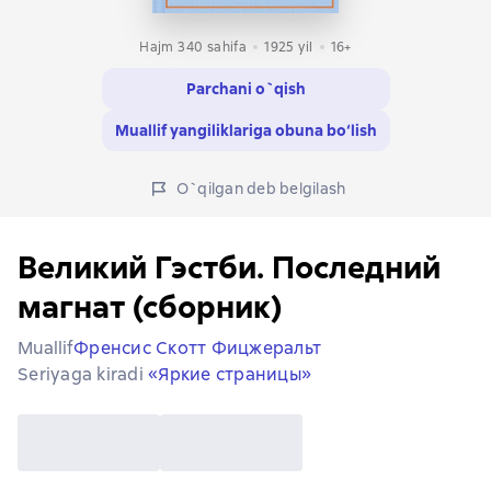
Hajm 340 sahifa
1925
yil
16+
Parchani o`qish
Muallif yangiliklariga obuna bo‘lish
O`qilgan deb belgilash
Великий Гэстби. Последний
магнат (сборник)
Muallif
Френсис Скотт Фицжеральт
Seriyaga kiradi
«Яркие страницы»