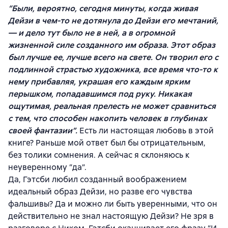
“Были, вероятно, сегодня минуты, когда живая
Дейзи в чем-то не дотянула до Дейзи его мечтаний,
— и дело тут было не в ней, а в огромной
жизненной силе созданного им образа. Этот образ
был лучше ее, лучше всего на свете. Он творил его с
подлинной страстью художника, все время что-то к
нему прибавляя, украшая его каждым ярким
перышком, попадавшимся под руку. Никакая
ощутимая, реальная прелесть не может сравниться
с тем, что способен накопить человек в глубинах
своей фантазии”.
Есть ли настоящая любовь в этой
книге? Раньше мой ответ был бы отрицательным,
без толики сомнения. А сейчас я склоняюсь к
неуверенному “да”.
Да, Гэтсби любил созданный воображением
идеальный образ Дейзи, но разве его чувства
фальшивы? Да и можно ли быть уверенными, что он
действительно не знал настоящую Дейзи? Не зря в