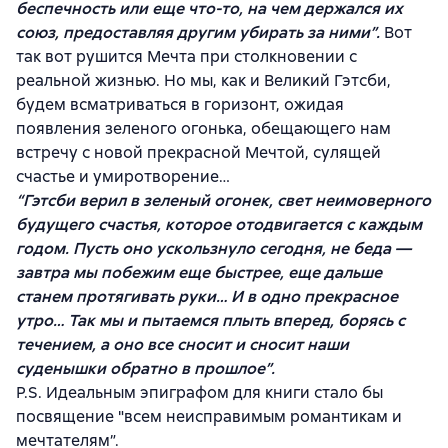
беспечность или еще что-то, на чем держался их
союз, предоставляя другим убирать за ними”.
Вот
так вот рушится Мечта при столкновении с
реальной жизнью. Но мы, как и Великий Гэтсби,
будем всматриваться в горизонт, ожидая
появления зеленого огонька, обещающего нам
встречу с новой прекрасной Мечтой, сулящей
счастье и умиротворение…
“Гэтсби верил в зеленый огонек, свет неимоверного
будущего счастья, которое отодвигается с каждым
годом. Пусть оно ускользнуло сегодня, не беда —
завтра мы побежим еще быстрее, еще дальше
станем протягивать руки… И в одно прекрасное
утро… Так мы и пытаемся плыть вперед, борясь с
течением, а оно все сносит и сносит наши
суденышки обратно в прошлое”.
P.S. Идеальным эпиграфом для книги стало бы
посвящение "всем неисправимым романтикам и
мечтателям”.