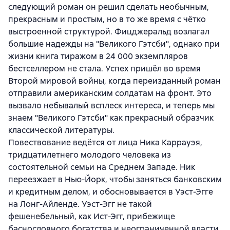
следующий роман он решил сделать необычным,
прекрасным и простым, но в то же время с чётко
выстроенной структурой. Фицджеральд возлагал
большие надежды на "Великого Гэтсби", однако при
жизни книга тиражом в 24 000 экземпляров
бестселлером не стала. Успех пришёл во время
Второй мировой войны, когда переизданный роман
отправили американским солдатам на фронт. Это
вызвало небывалый всплеск интереса, и теперь мы
знаем "Великого Гэтсби" как прекрасный образчик
классической литературы.
Повествование ведётся от лица Ника Каррауэя,
тридцатилетнего молодого человека из
состоятельной семьи на Среднем Западе. Ник
переезжает в Нью-Йорк, чтобы заняться банковским
и кредитным делом, и обосновывается в Уэст-Эгге
на Лонг-Айленде. Уэст-Эгг не такой
фешенебельный, как Ист-Эгг, прибежище
баснословного богатства и неограниченной власти,