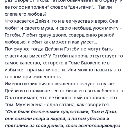
разговоре с Ником, Гэтсби оканчивает его фразу “И
ее голос наполнен” словом “деньгами”... Так ли
слепа его любовь?
Что касается Дейзи, то и в ее чувства я верю. Она
любит и своего мужа, и свою несбывшуюся мечту -
Гэтсби. Любит сразу двоих, совершенно разной
любовью, любит как может и как умеет…
Почему же тогда Дейзи и Гэтсби не могут быть
счастливы вместе? У Гэтсби напрочь отсутствует то
самое качество, которого в Томе Бьюкенене в
избытке - прагматичности. Или можно назвать это
словом приземленность.
Именно излишняя возвышенность чувств пугает
Дейзи и отталкивает ее от бывшего возлюбленного.
Она понимает, что ее безопасный островок - это
Том. Муж и жена - одна сатана, как говорится.
“Они были беспечными существами, Том и Дэзи,
они ломали вещи и людей, а потом убегали и
прятались за свои деньги, свою всепоглощающую