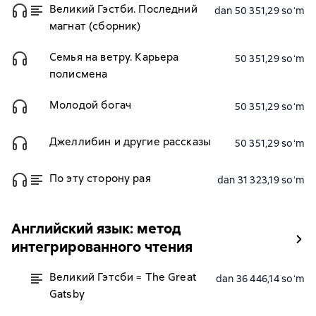
Великий Гэстби. Последний
dan 50 351,29 soʻm
магнат (сборник)
Семья на ветру. Карьера
50 351,29 soʻm
полисмена
Молодой богач
50 351,29 soʻm
Джеллибин и другие рассказы
50 351,29 soʻm
По эту сторону рая
dan 31 323,19 soʻm
Английский язык: метод
интегрированного чтения
Великий Гэтсби = The Great
dan 36 446,14 soʻm
Gatsby