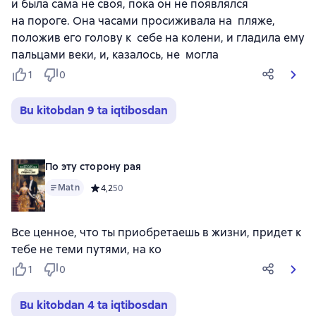
и была сама не своя, пока он не появлялся
на пороге. Она часами просиживала на пляже,
положив его голову к себе на колени, и гладила ему
пальцами веки, и, казалось, не могла
1
0
Bu kitobdan 9 ta iqtibosdan
По эту сторону рая
Matn
Средний рейтинг 4,2 на основе 50 оценок
4,2
50
Все ценное, что ты приобретаешь в жизни, придет к
тебе не теми путями, на ко
1
0
Bu kitobdan 4 ta iqtibosdan