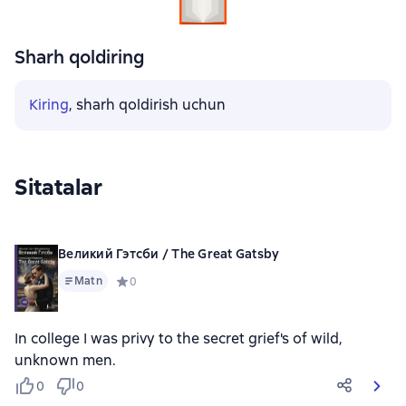
Sharh qoldiring
Kiring
, sharh qoldirish uchun
Sitatalar
Великий Гэтсби / The Great Gatsby
Matn
Средний рейтинг 0 на основе 0 оценок
0
In college I was privy to the secret grief's of wild,
unknown men.
0
0