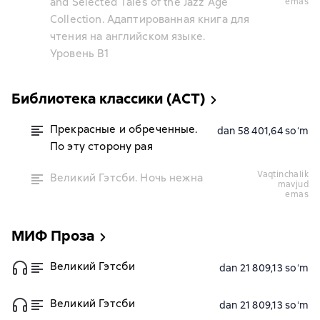
and Selected Tales of the Jazz Age
emas
Сollection. Адаптированная книга для
чтения на английском языке.
Уровень B1
Библиотека классики (АСТ)
Прекрасные и обреченные.
dan 58 401,64 soʻm
По эту сторону рая
vaqtinchalik
Великий Гэтсби. Ночь нежна
mavjud
emas
МИФ Проза
Великий Гэтсби
dan 21 809,13 soʻm
Великий Гэтсби
dan 21 809,13 soʻm