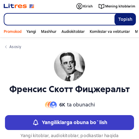
Слайдер с книгами
Слайдер с книгами
Kirish
Mening kitoblarim
Topish
Promokod
Yangi
Mashhur
Audiokitoblar
Komikslar va vebtunlar
Mo
Asosiy
Френсис Скотт Фицжеральт
6К
ta obunachi
Yangiliklarga obuna bo`lish
Yangi kitoblar, audiokitoblar, podkastlar haqida