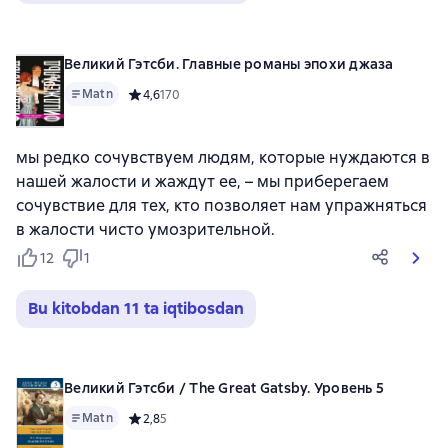
Великий Гэтсби. Главные романы эпохи джаза
Matn
Средний рейтинг 4,6 на основе 170 оценок
4,6
170
мы редко сочувствуем людям, которые нуждаются в
нашей жалости и жаждут ее, – мы приберегаем
сочувствие для тех, кто позволяет нам упражняться
в жалости чисто умозрительной.
12
1
Bu kitobdan 11 ta iqtibosdan
Великий Гэтсби / The Great Gatsby. Уровень 5
Matn
Средний рейтинг 2,8 на основе 5 оценок
2,8
5