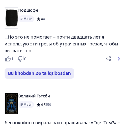
Подшофе
Matn
Средний рейтинг 4 на основе 4 оценок
4
4
…Но это не помогает – почти двадцать лет я
использую эти грезы об утраченных грезах, чтобы
вызвать сон
1
0
Bu kitobdan 26 ta iqtibosdan
Великий Гэтсби
Matn
Средний рейтинг 4,5 на основе 159 оценок
4,5
159
беспокойно озиралась и спрашивала: «Где Том?» –