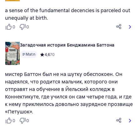
a sense of the fundamental decencies is parceled out
unequally at birth.
0
0
Загадочная история Бенджамина Баттона
Matn
Средний рейтинг 4,6 на основе 70 оценок
4,6
70
мистер Баттон был не на шутку обеспокоен. Он
надеялся, что родится мальчик, которого они
отправят на обучение в Йельский колледж в
Коннектикуте, где учился он сам четыре года, и где
к нему приклеилось довольно заурядное прозвище
«Петушок».
0
0