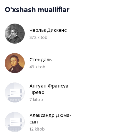
O'xshash mualliflar
Чарльз Диккенс
372 kitob
Стендаль
49 kitob
Антуан Франсуа
Прево
7 kitob
Александр Дюма-
сын
12 kitob