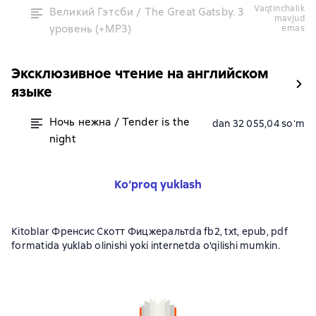
vaqtinchalik
Великий Гэтсби / The Great Gatsby. 3
mavjud
уровень (+MP3)
emas
Эксклюзивное чтение на английском
языке
Ночь нежна / Tender is the
dan 32 055,04 soʻm
night
Ko‘proq yuklash
Kitoblar Френсис Скотт Фицжеральтda fb2, txt, epub, pdf
formatida yuklab olinishi yoki internetda o'qilishi mumkin.