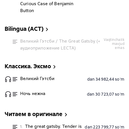
Curious Case of Benjamin
Button
Bilingua (АСТ)
vaqtinchalik
Великий Гэтсби / The Great Gatsby (+
mavjud
аудиоприложение LECTA)
emas
Классика. Эксмо
Великий Гэтсби
dan 34 982,44 soʻm
Ночь нежна
dan 30 723,07 soʻm
Читаем в оригинале
The great gatsby. Tender is
1.
dan 223 799,77 soʻm