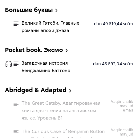
Большие буквы
Великий Гэтсби. Главные
dan 49 619,44 soʻm
романы эпохи джаза
Pocket book. Эксмо
Загадочная история
dan 46 692,04 soʻm
Бенджамина Баттона
Abridged & Adapted
vaqtinchalik
The Great Gatsby. Адаптированная
mavjud
книга для чтения на английском
emas
языке. Уровень B1
vaqtinchalik
The Curious Case of Benjamin Button
mavjud