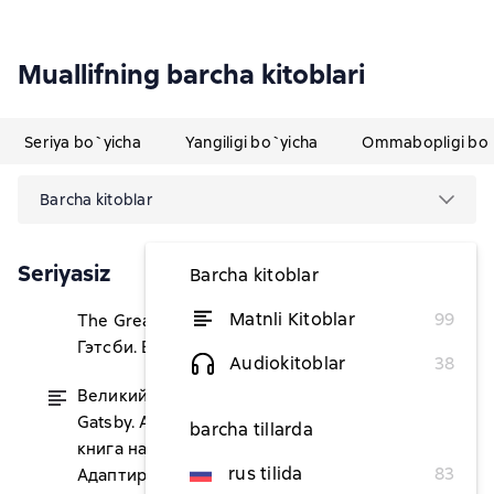
Muallifning barcha kitoblari
Seriya bo`yicha
Yangiligi bo`yicha
Ommabopligi bo`
Barcha kitoblar
Seriyasiz
Barcha kitoblar
Matnli Kitoblar
99
The Great Gatsby / Великий
dan 43 764,64 soʻm
Гэтсби. B1-B2
Audiokitoblar
38
Великий Гэтсби / The Great
dan 20 345,43 soʻm
Gatsby. Адаптированная
barcha tillarda
книга на английском языке.
rus tilida
83
Адаптированная книга на