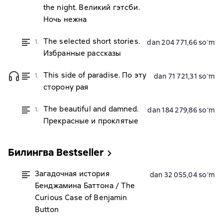
the night. Великий гэтсби.
Ночь нежна
The selected short stories.
1.
dan 204 771,66 soʻm
Избранные рассказы
This side of paradise. По эту
1.
dan 71 721,31 soʻm
сторону рая
The beautiful and damned.
1.
dan 184 279,86 soʻm
Прекрасные и проклятые
Билингва Bestseller
Загадочная история
dan 32 055,04 soʻm
Бенджамина Баттона / The
Curious Case of Benjamin
Button