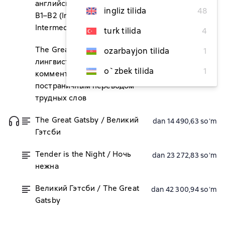
английском языке. Уровень
ingliz tilida
48
B1–B2 (Intermediate – Upper-
Intermediate)
turk tilida
4
The Great Gatsby. Подробный
ozarbayjon tilida
1
dan 64 695,55 soʻm
лингвистический
o`zbek tilida
1
комментарий с
постраничным переводом
трудных слов
The Great Gatsby / Великий
dan 14 490,63 soʻm
Гэтсби
Tender is the Night / Ночь
dan 23 272,83 soʻm
нежна
Великий Гэтсби / The Great
dan 42 300,94 soʻm
Gatsby