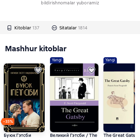
bildirishnomalar yuboramiz
Kitoblar
137
Sitatalar
1814
Mashhur kitoblar
Yangi
Yangi
−35%
Буюк Гэтсби
Великий Гэтсби / The Great Gatsby. Ада
The Great Gats