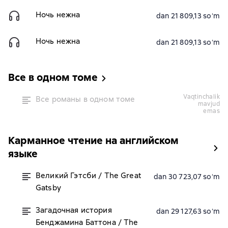
Ночь нежна
dan 21 809,13 soʻm
Ночь нежна
dan 21 809,13 soʻm
Все в одном томе
vaqtinchalik
Все романы в одном томе
mavjud
emas
Карманное чтение на английском
языке
Великий Гэтсби / The Great
dan 30 723,07 soʻm
Gatsby
Загадочная история
dan 29 127,63 soʻm
Бенджамина Баттона / The