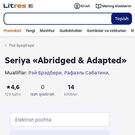
Kirish
Mening kitoblarim
Topish
Promokod
Yangi
Mashhur
Audiokitoblar
Komikslar va vebtunlar
Mo
Рэй Брэдбери
Seriya «Abridged & Adapted»
Mualliflar:
Рэй Брэдбери
Рафаэль Сабатини
Агата Кристи
Говард Филлипс Лавкрафт
4,6
0
14
Эдгар Аллан По
Артур Хейли
Дуглас Адамс
Марио Пьюзо
Гилберт Кит Честертон
129 baho
Izoh qoldirish
kitoblar
Маргарет Митчелл
Френсис Скотт Фицжеральт
Elektron pochta