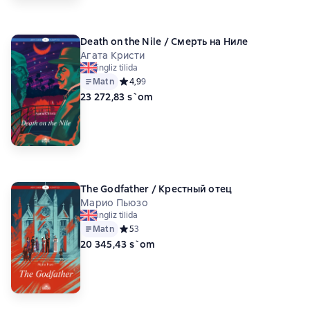
Death on the Nile / Смерть на Ниле
Агата Кристи
ingliz tilida
Matn
Средний рейтинг 4,9 на основе 9 оценок
4,9
9
23 272,83 s`om
The Godfather / Крестный отец
Марио Пьюзо
ingliz tilida
Matn
Средний рейтинг 5 на основе 3 оценок
5
3
20 345,43 s`om