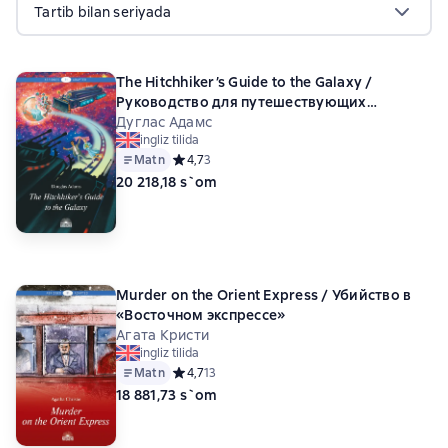
Tartib bilan seriyada
The Hitchhiker’s Guide to the Galaxy /
Руководство для путешествующих
автостопом по Галактике
Дуглас Адамс
ingliz tilida
Matn
Средний рейтинг 4,7 на основе 3 оценок
4,7
3
20 218,18 s`om
Murder on the Orient Express / Убийство в
«Восточном экспрессе»
Агата Кристи
ingliz tilida
Matn
Средний рейтинг 4,7 на основе 13 оценок
4,7
13
18 881,73 s`om