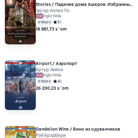
Stories / Падение дома Ашеров: Избранные
рассказы
Эдгар Аллан По
ingliz tilida
Matn
Средний рейтинг 5 на основе 1 оценок
5
1
18 881,73 s`om
Airport / Аэропорт
Артур Хейли
ingliz tilida
Matn
Средний рейтинг 4 на основе 2 оценок
4
2
26 200,23 s`om
Dandelion Wine / Вино из одуванчиков
Рэй Брэдбери