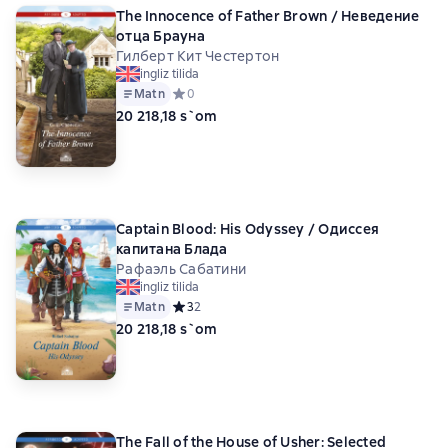
The Innocence of Father Brown / Неведение
отца Брауна
Гилберт Кит Честертон
ingliz tilida
Matn
Средний рейтинг 0 на основе 0 оценок
0
20 218,18 s`om
Captain Blood: His Odyssey / Одиссея
капитана Блада
Рафаэль Сабатини
ingliz tilida
Matn
Средний рейтинг 3 на основе 2 оценок
3
2
20 218,18 s`om
The Fall of the House of Usher: Selected