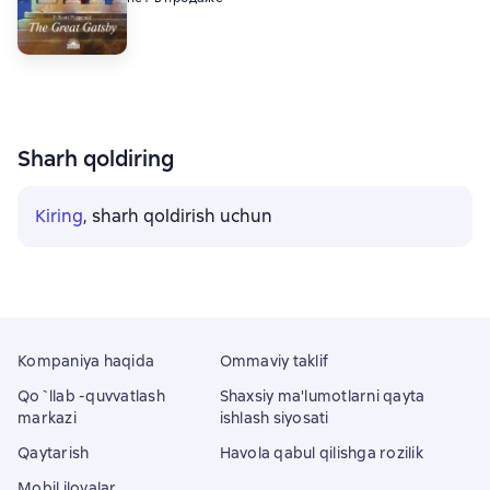
Sharh qoldiring
Kiring
, sharh qoldirish uchun
Kompaniya haqida
Ommaviy taklif
Qo`llab -quvvatlash
Shaxsiy ma'lumotlarni qayta
markazi
ishlash siyosati
Qaytarish
Havola qabul qilishga rozilik
Mobil ilovalar