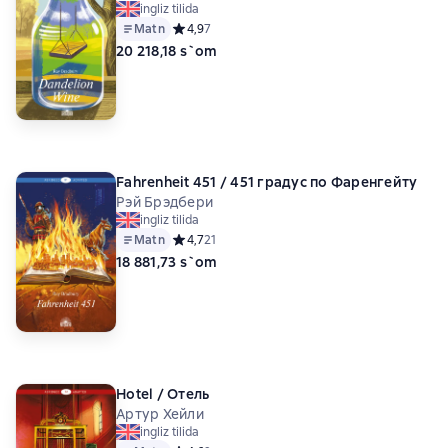
ingliz tilida
Matn
Средний рейтинг 4,9 на основе 7 оценок
4,9
7
20 218,18 s`om
Fahrenheit 451 / 451 градус по Фаренгейту
Рэй Брэдбери
ingliz tilida
Matn
Средний рейтинг 4,7 на основе 21 оценок
4,7
21
18 881,73 s`om
Hotel / Отель
Артур Хейли
ingliz tilida