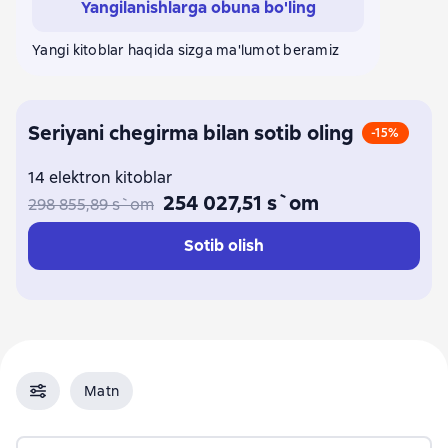
Yangilanishlarga obuna bo'ling
Yangi kitoblar haqida sizga ma'lumot beramiz
Seriyani chegirma bilan sotib oling
-15%
14 elektron kitoblar
254 027,51 s`om
298 855,89 s`om
Sotib olish
Matn