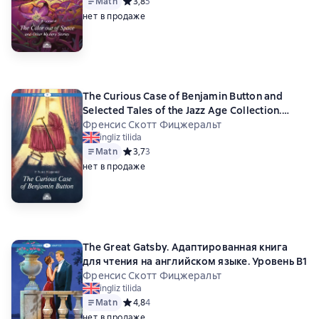
Matn
Средний рейтинг 3,8 на основе 5 оценок
3,8
5
нет в продаже
The Curious Case of Benjamin Button and
Selected Tales of the Jazz Age Сollection.
Адаптированная книга для чтения на
Френсис Скотт Фицжеральт
ingliz tilida
английском языке. Уровень B1
Matn
Средний рейтинг 3,7 на основе 3 оценок
3,7
3
нет в продаже
The Great Gatsby. Адаптированная книга
для чтения на английском языке. Уровень B1
Френсис Скотт Фицжеральт
ingliz tilida
Matn
Средний рейтинг 4,8 на основе 4 оценок
4,8
4
нет в продаже