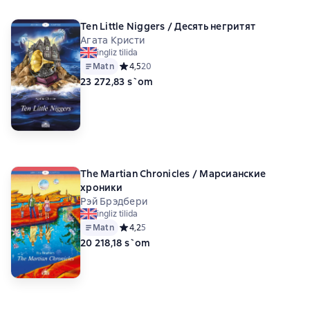
Ten Little Niggers / Десять негритят
Агата Кристи
ingliz tilida
Matn
Средний рейтинг 4,5 на основе 20 оценок
4,5
20
23 272,83 s`om
The Martian Chronicles / Марсианские
хроники
Рэй Брэдбери
ingliz tilida
Matn
Средний рейтинг 4,2 на основе 5 оценок
4,2
5
20 218,18 s`om