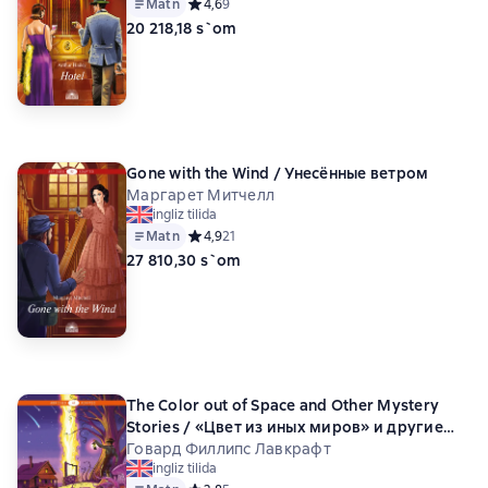
Matn
Средний рейтинг 4,6 на основе 9 оценок
4,6
9
20 218,18 s`om
Gone with the Wind / Унесённые ветром
Маргарет Митчелл
ingliz tilida
Matn
Средний рейтинг 4,9 на основе 21 оценок
4,9
21
27 810,30 s`om
The Color out of Space and Other Mystery
Stories / «Цвет из иных миров» и другие
мистические истории
Говард Филлипс Лавкрафт
ingliz tilida