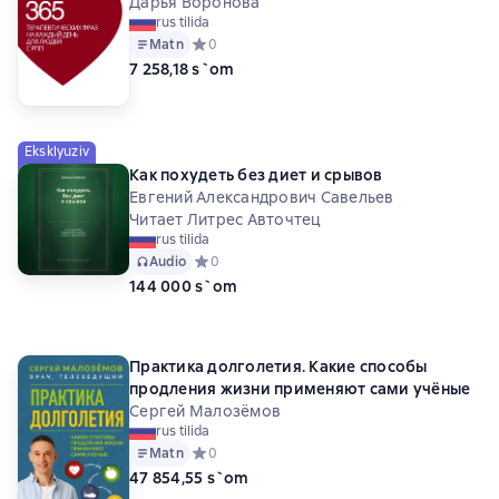
Дарья Воронова
rus tilida
Matn
Средний рейтинг 0 на основе 0 оценок
0
7 258,18 s`om
Eksklyuziv
Как похудеть без диет и срывов
Евгений Александрович Савельев
Читает Литрес Авточтец
rus tilida
Audio
Средний рейтинг 0 на основе 0 оценок
0
144 000 s`om
Практика долголетия. Какие способы
продления жизни применяют сами учёные
Сергей Малозёмов
rus tilida
Matn
Средний рейтинг 0 на основе 0 оценок
0
47 854,55 s`om