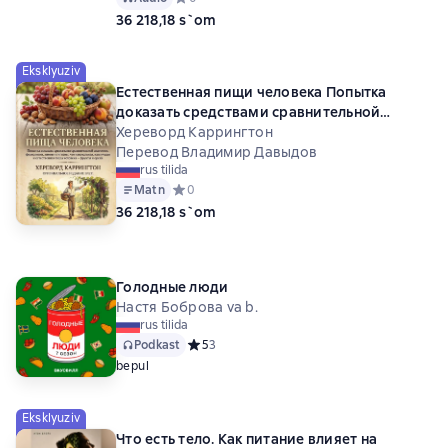
36 218,18 s`om
Eksklyuziv
Естественная пищи человека Попытка
доказать средствами сравнительной
анатомии, физиологии, химии и гигиены,
Хереворд Каррингтон
что изначальная, наилучшая и естественная
Перевод Владимир Давыдов
rus tilida
пища человека — фрукты и орехи
Matn
Средний рейтинг 0 на основе 0 оценок
0
36 218,18 s`om
Голодные люди
Настя Боброва va b.
rus tilida
Podkast
Средний рейтинг 5 на основе 3 оценок
5
3
bepul
Eksklyuziv
Что есть тело. Как питание влияет на