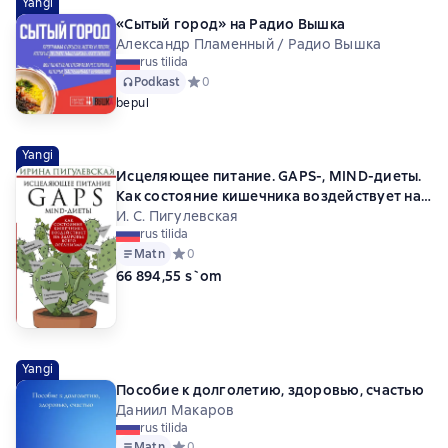
Yangi
«Сытый город» на Радио Вышка
Александр Пламенный / Радио Вышка
rus tilida
Podkast
Средний рейтинг 0 на основе 0 оценок
0
bepul
Yangi
Исцеляющее питание. GAPS-, MIND-диеты.
Как состояние кишечника воздействует на
здоровье всего организма
И. С. Пигулевская
rus tilida
Matn
Средний рейтинг 0 на основе 0 оценок
0
66 894,55 s`om
Yangi
Пособие к долголетию, здоровью, счастью
Даниил Макаров
rus tilida
Matn
Средний рейтинг 0 на основе 0 оценок
0