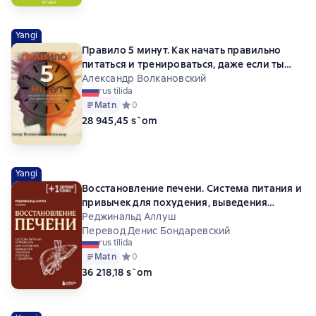
Yangi
Правило 5 минут. Как начать правильно
питаться и тренироваться, даже если ты
устал
Александр Волкановский
rus tilida
Matn
Средний рейтинг 0 на основе 0 оценок
0
28 945,45 s`om
Yangi
Восстановление печени. Система питания и
привычек для похудения, выведения
токсинов и борьбы с диабетом
Реджинальд Аллуш
Перевод Денис Бондаревский
rus tilida
Matn
Средний рейтинг 0 на основе 0 оценок
0
36 218,18 s`om