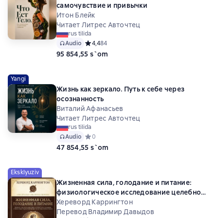
самочувствие и привычки
Итон Блейк
Читает Литрес Авточтец
rus tilida
Audio
Средний рейтинг 4,4 на основе 84 оценок
4,4
84
95 854,55 s`om
Yangi
Жизнь как зеркало. Путь к себе через
осознанность
Виталий Афанасьев
Читает Литрес Авточтец
rus tilida
Audio
Средний рейтинг 0 на основе 0 оценок
0
47 854,55 s`om
Eksklyuziv
Жизненная сила, голодание и питание:
физиологическое исследование целебной
силы голодания, а также новая теория
Хереворд Каррингтон
связи пищи с жизненной силой человека
Перевод Владимир Давыдов