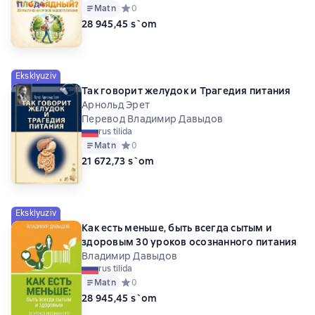
Matn
Средний рейтинг 0 на основе 0 оценок
0
28 945,45 s`om
Eksklyuziv
Так говорит желудок и Трагедия питания
Арнольд Эрет
Перевод Владимир Давыдов
rus tilida
Matn
Средний рейтинг 0 на основе 0 оценок
0
21 672,73 s`om
Eksklyuziv
Как есть меньше, быть всегда сытым и
здоровым 30 уроков осознанного питания
Владимир Давыдов
rus tilida
Matn
Средний рейтинг 0 на основе 0 оценок
0
28 945,45 s`om