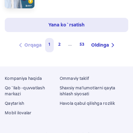
Yana ko`rsatish
1
2
...
53
Orqaga
Oldinga
Kompaniya haqida
Ommaviy taklif
Qo`llab -quvvatlash
Shaxsiy ma'lumotlarni qayta
markazi
ishlash siyosati
Qaytarish
Havola qabul qilishga rozilik
Mobil ilovalar