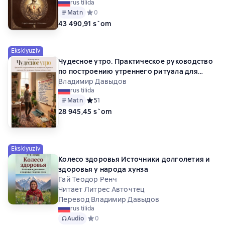
rus tilida
Matn
Средний рейтинг 0 на основе 0 оценок
0
43 490,91 s`om
Eksklyuziv
Чудесное утро. Практическое руководство
по построению утреннего ритуала для
отличного здоровья и долголетия
Владимир Давыдов
rus tilida
Matn
Средний рейтинг 5 на основе 1 оценок
5
1
28 945,45 s`om
Eksklyuziv
Колесо здоровья Источники долголетия и
здоровья у народа хунза
Гай Теодор Ренч
Читает Литрес Авточтец
Перевод Владимир Давыдов
rus tilida
Audio
Средний рейтинг 0 на основе 0 оценок
0