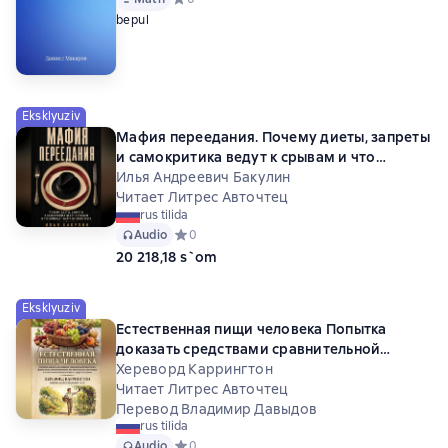
bepul
Eksklyuziv
Мафия переедания. Почему диеты, запреты
и самокритика ведут к срывам и что
помогает выйти из этого круга
Илья Андреевич Бакулин
Читает Литрес Авточтец
rus tilida
Audio
Средний рейтинг 0 на основе 0 оценок
0
20 218,18 s`om
Eksklyuziv
Естественная пищи человека Попытка
доказать средствами сравнительной
анатомии, физиологии, химии и гигиены,
Хереворд Каррингтон
что изначальная, наилучшая и естественная
Читает Литрес Авточтец
пища человека — фрукты и орехи
Перевод Владимир Давыдов
rus tilida
Audio
Средний рейтинг 0 на основе 0 оценок
0