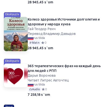
28 945,45 s`om
Eksklyuziv
Колесо здоровья Источники долголетия и
здоровья у народа хунза
Гай Теодор Ренч
Перевод Владимир Давыдов
rus tilida
Matn
Средний рейтинг 0 на основе 0 оценок
0
28 945,45 s`om
Eksklyuziv
365 терапевтических фраз на каждый день
для людей с РПП
Дарья Воронова
Читает Литрес Авточтец
rus tilida
Audio
Средний рейтинг 0 на основе 0 оценок
0
7 258,18 s`om
Yangi