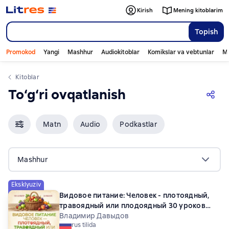
Kirish
Mening kitoblarim
Topish
Promokod
Yangi
Mashhur
Audiokitoblar
Komikslar va vebtunlar
Mo
Kitoblar
To‘g‘ri ovqatlanish
Matn
Audio
Podkastlar
Mashhur
Eksklyuziv
Видовое питание: Человек - плотоядный,
травоядный или плодоядный 30 уроков
видового питания
Владимир Давыдов
rus tilida