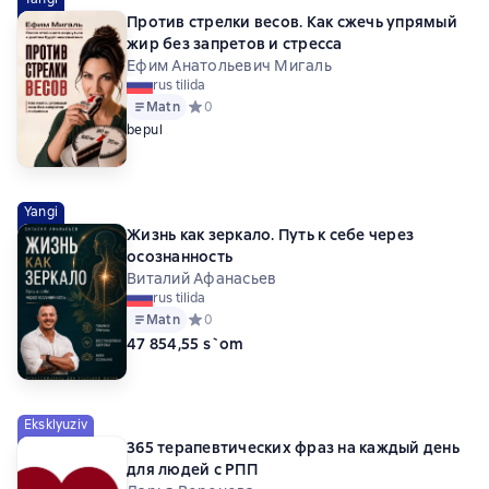
Против стрелки весов. Как сжечь упрямый
жир без запретов и стресса
Ефим Анатольевич Мигаль
rus tilida
Matn
Средний рейтинг 0 на основе 0 оценок
0
bepul
Yangi
Жизнь как зеркало. Путь к себе через
осознанность
Виталий Афанасьев
rus tilida
Matn
Средний рейтинг 0 на основе 0 оценок
0
47 854,55 s`om
Eksklyuziv
365 терапевтических фраз на каждый день
для людей с РПП