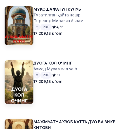
МУКОШАФАТУЛ ҚУЛУБ
Тузатилган қайта нашр
Перевод Миразиз Аъзам
Matn
PDF
PDF
Средний рейтинг 4,3 на основе 6 оценок
4,3
6
17 209,18 s`om
ДУОГА КОЛ ОЧИНГ
Аҳмад Муҳаммад va b.
Matn
PDF
PDF
Средний рейтинг 5 на основе 1 оценок
5
1
17 209,18 s`om
МАЖМУАТУ АХЗОБ КАТТА ДУО ВА ЗИКР
КИТОБИ