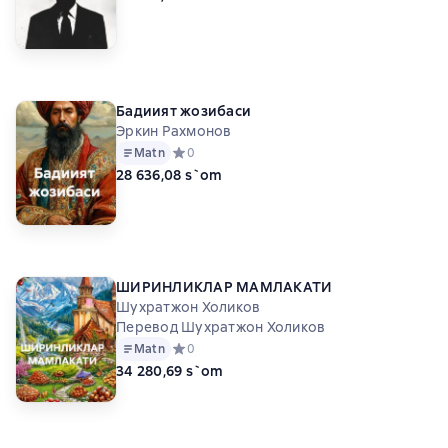
Бадиият жозибаси
Эркин Рахмонов
Matn
Средний рейтинг 0 на основе 0 оценок
0
28 636,08 s`om
ШИРИНЛИКЛАР МАМЛАКАТИ
Шухратжон Холиков
Перевод Шухратжон Холиков
Matn
Средний рейтинг 0 на основе 0 оценок
0
34 280,69 s`om