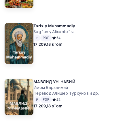
Tarixiy Muhammadiy
Sog`uniy Alixonto`ra
Matn
PDF
PDF
Средний рейтинг 5 на основе 4 оценок
5
4
17 209,18 s`om
МАВЛИД УН-НАБИЙ
Имом Барзанжий
Перевод Алишер Турсунов и др.
Matn
PDF
PDF
Средний рейтинг 5 на основе 2 оценок
5
2
17 209,18 s`om