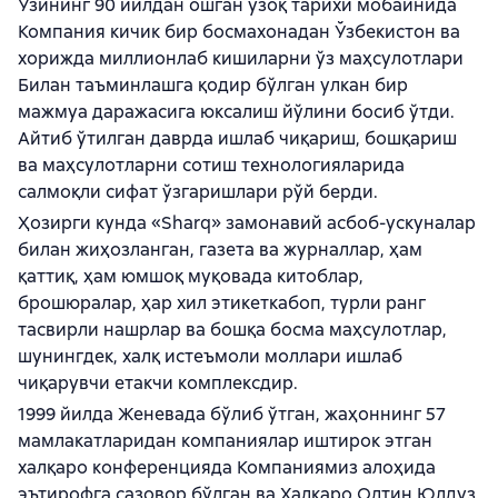
Ўзининг 90 йилдан ошган узоқ тарихи мобайнида
Компания кичик бир босмахонадан Ўзбекистон ва
хорижда миллионлаб кишиларни ўз маҳсулотлари
Билан таъминлашга қодир бўлган улкан бир
мажмуа даражасига юксалиш йўлини босиб ўтди.
Айтиб ўтилган даврда ишлаб чиқариш, бошқариш
ва маҳсулотларни сотиш технологияларида
салмоқли сифат ўзгаришлари рўй берди.
Ҳозирги кунда «Sharq» замонавий асбоб-ускуналар
билан жиҳозланган, газета ва журналлар, ҳам
қаттиқ, ҳам юмшоқ муқовада китоблар,
брошюралар, ҳар хил этикеткабоп, турли ранг
тасвирли нашрлар ва бошқа босма маҳсулотлар,
шунингдек, халқ истеъмоли моллари ишлаб
чиқарувчи етакчи комплексдир.
1999 йилда Женевада бўлиб ўтган, жаҳоннинг 57
мамлакатларидан компаниялар иштирок этган
халқаро конференцияда Компаниямиз алоҳида
эътирофга сазовор бўлган ва Халқаро Олтин Юлдуз