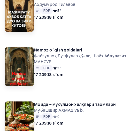
Абдумурод Тилавов
Matn
PDF
PDF
Средний рейтинг 5 на основе 2 оценок
5
2
17 209,18 s`om
Namoz o`qish qoidalari
Файзуллоҳ Лутфуллоҳ ўғли, Шайх Абдулазиз
МАНСУР
Matn
PDF
PDF
Средний рейтинг 5 на основе 3 оценок
5
3
17 209,18 s`om
Моида – мусулмон халқлари таомлари
Мубашшир АҲМАД va b.
Matn
PDF
PDF
Средний рейтинг 0 на основе 0 оценок
0
17 209,18 s`om