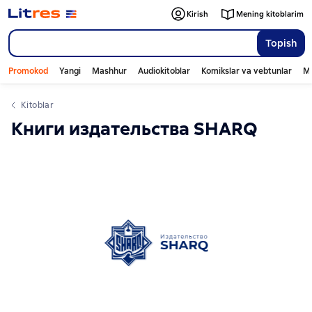
Kirish
Mening kitoblarim
Topish
Promokod
Yangi
Mashhur
Audiokitoblar
Komikslar va vebtunlar
Mo
Kitoblar
Книги издательства SHARQ