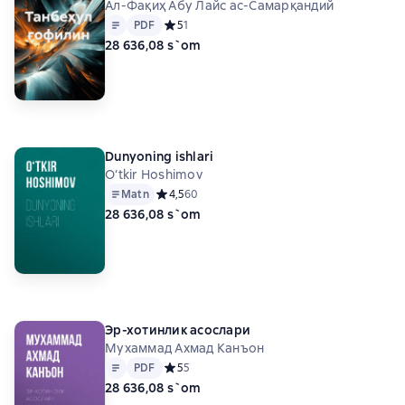
Ал-Фақиҳ Абу Лайс ас-Самарқандий
Matn
PDF
PDF
Средний рейтинг 5 на основе 1 оценок
5
1
28 636,08 s`om
Dunyoning ishlari
O‘tkir Hoshimov
Matn
Средний рейтинг 4,5 на основе 60 оценок
4,5
60
28 636,08 s`om
Эр-хотинлик асослари
Мухаммад Ахмад Канъон
Matn
PDF
PDF
Средний рейтинг 5 на основе 5 оценок
5
5
28 636,08 s`om