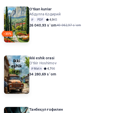
O‘tkan kunlar
Абдулла Қодирий
Matn
PDF
PDF
Средний рейтинг 4,9 на основе 45 оценок
4,9
45
26 040,93 s`om
40 062,97 s`om
−35%
Ikki eshik orasi
O‘tkir Hоshimоv
Matn
Средний рейтинг 4,7 на основе 66 оценок
4,7
66
34 280,69 s`om
Танбеҳул ғофилин