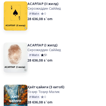
АСАРЛАР (II жилд)
Сирожиддин Саййид
Matn
Средний рейтинг 0 на основе 0 оценок
0
28 636,08 s`om
АСАРЛАР (I жилд)
Сирожиддин Саййид
Matn
Средний рейтинг 5 на основе 1 оценок
5
1
28 636,08 s`om
Ҳаёт қайиғи (3 китоб)
Тоҳир Тоҳир Малик
Matn
Средний рейтинг 0 на основе 0 оценок
0
28 636,08 s`om