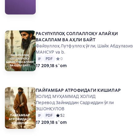
РАСУЛУЛЛОҲ СОЛЛАЛЛОҲУ АЛАЙҲИ
ВАСАЛЛАМ ВА АҲЛИ БАЙТ
Файзуллоҳ Лутфуллоҳ ўғли, Шайх Абдулазиз
МАНСУР va b.
Matn
PDF
PDF
Средний рейтинг 0 на основе 0 оценок
0
17 209,18 s`om
ПАЙҒАМБАР АТРОФИДАГИ КИШИЛАР
ХОЛИД МУҲАММАД ХОЛИД
Перевод Зайниддин Садриддин ўғли
ЭШОНҚУЛОВ
Matn
PDF
PDF
Средний рейтинг 5 на основе 2 оценок
5
2
17 209,18 s`om