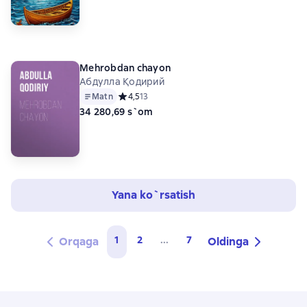
Mehrobdan chayon
Абдулла Қодирий
Matn
Средний рейтинг 4,5 на основе 13 оценок
4,5
13
34 280,69 s`om
Yana ko`rsatish
1
2
...
7
Orqaga
Oldinga