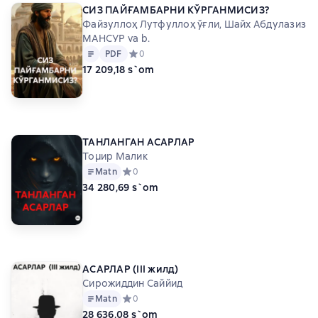
СИЗ ПАЙҒАМБАРНИ КЎРГАНМИСИЗ?
Файзуллоҳ Лутфуллоҳ ўғли, Шайх Абдулазиз
МАНСУР va b.
Matn
PDF
PDF
Средний рейтинг 0 на основе 0 оценок
0
17 209,18 s`om
ТАНЛАНГАН АСАРЛАР
Тоµир Малик
Matn
Средний рейтинг 0 на основе 0 оценок
0
34 280,69 s`om
АСАРЛАР (III жилд)
Сирожиддин Саййид
Matn
Средний рейтинг 0 на основе 0 оценок
0
28 636,08 s`om