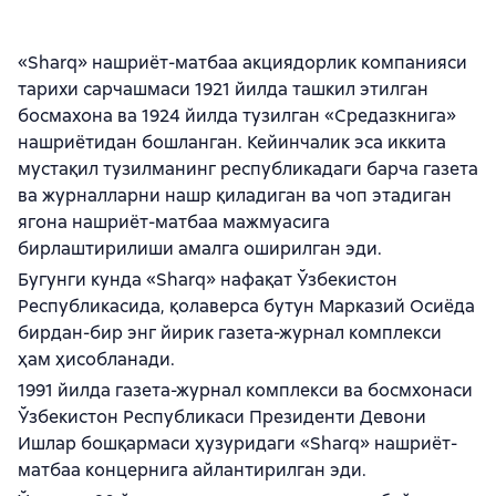
«Sharq» нашриёт-матбаа акциядорлик компанияси
тарихи сарчашмаси 1921 йилда ташкил этилган
босмахона ва 1924 йилда тузилган «Средазкнига»
нашриётидан бошланган. Кейинчалик эса иккита
мустақил тузилманинг республикадаги барча газета
ва журналларни нашр қиладиган ва чоп этадиган
ягона нашриёт-матбаа мажмуасига
бирлаштирилиши амалга оширилган эди.
Бугунги кунда «Sharq» нафақат Ўзбекистон
Республикасида, қолаверса бутун Марказий Осиёда
бирдан-бир энг йирик газета-журнал комплекси
ҳам ҳисобланади.
1991 йилда газета-журнал комплекси ва босмхонаси
Ўзбекистон Республикаси Президенти Девони
Ишлар бошқармаси ҳузуридаги «Sharq» нашриёт-
матбаа концернига айлантирилган эди.