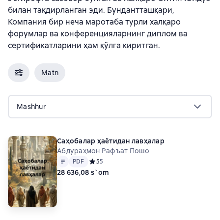
билан тақдирланган эди. Бундантташқари,
Компания бир неча маротаба турли халқаро
форумлар ва конференцияларнинг диплом ва
сертификатларини ҳам қўлга киритган.
Matn
Mashhur
Саҳобалар ҳаётидан лавҳалар
Абдураҳмон Рафъат Пошо
Matn
PDF
PDF
Средний рейтинг 5 на основе 5 оценок
5
5
28 636,08 s`om