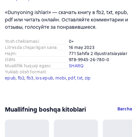
«Dunyoning ishlari» — скачать книгу в fb2, txt, epub,
pdf или читать онлайн. Оставляйте комментарии и
отзывы, голосуйте за понравившиеся.
Yosh cheklamasi
:
0+
Litresda chiqarilgan sana
:
16 may 2023
Hajm
:
771 Sahifa 2 illyustratsiayalar
ISBN
:
978-9943-26-780-0
Mualliflik huquqi egasi
:
SHARQ
Yuklab olish formati
:
epub
, 
fb2
, 
fb3
, 
ios.epub
, 
mobi
, 
pdf
, 
txt
, 
zip
Muallifning boshqa kitoblari
Barcha