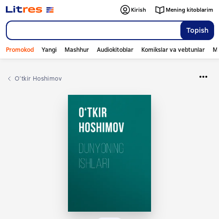
Kirish
Mening kitoblarim
Topish
Promokod
Yangi
Mashhur
Audiokitoblar
Komikslar va vebtunlar
Mo
O‘tkir Hoshimov