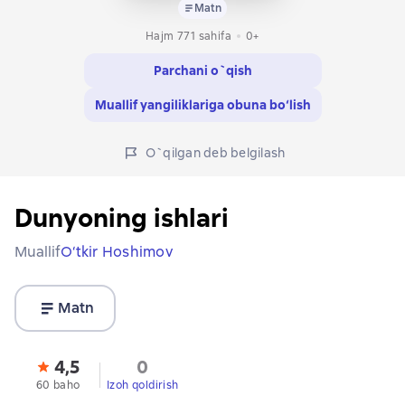
Matn
Hajm 771 sahifa
0+
Parchani o`qish
Muallif yangiliklariga obuna bo‘lish
O`qilgan deb belgilash
Dunyoning ishlari
Muallif
O‘tkir Hoshimov
Matn
4,5
0
60 baho
Izoh qoldirish