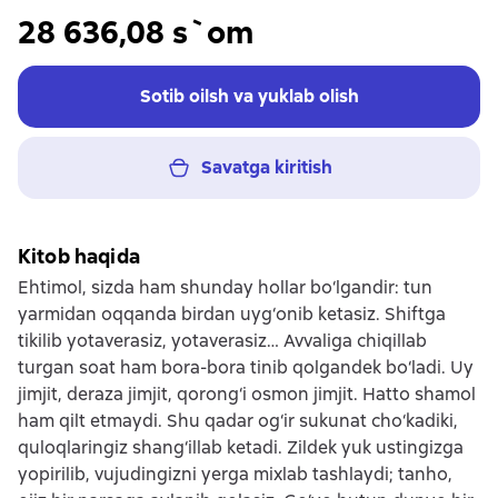
28 636,08 s`om
Sotib oilsh va yuklab olish
Savatga kiritish
Kitob haqida
Ehtimol, sizda ham shunday hollar bo‘lgandir: tun
yarmidan oqqanda birdan uyg‘onib ketasiz. Shiftga
tikilib yotaverasiz, yotaverasiz… Avvaliga chiqillab
turgan soat ham bora-bora tinib qolgandek bo‘ladi. Uy
jimjit, deraza jimjit, qorong‘i osmon jimjit. Hatto shamol
ham qilt etmaydi. Shu qadar og‘ir sukunat cho‘kadiki,
quloqlaringiz shang‘illab ketadi. Zildek yuk ustingizga
yopirilib, vujudingizni yerga mixlab tashlaydi; tanho,