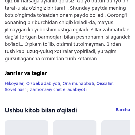
ojiz bir narsaga aylanib qolasiz. Go‘yo butun dunyo bir
taraf-u siz o‘zingiz bir taraf… Shunday paytda mening
ko‘z o‘ngimda to‘satdan onam paydo bo‘ladi. Qorong‘i
xonaning bir burchidan chiqib keladi-da, ma’yus
jilmaygan ko‘yi boshim ustiga egiladi. Yillar zahmatidan
dag‘al tortgan barmoqlari bilan peshonamni silagandek
bo‘ladi… O‘pkam to‘lib, o‘zimni tutolmayman. Birdan
tush kabi uzuq-yuluq xotiralar yopiriladi, yuragim
gursullagancha o‘rnimdan turib ketaman.
Janrlar va teglar
Hikoyalar
,
O'zbek adabiyoti
,
Ona muhabbati
,
Qissalar
,
Sovet nasri
,
Zamonaviy chet el adabiyoti
Ushbu kitob bilan o'qiladi
Barcha