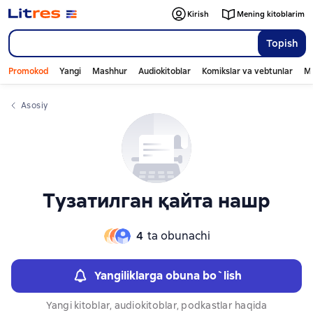
Слайдер с книгами
Kirish
Mening kitoblarim
Topish
Promokod
Yangi
Mashhur
Audiokitoblar
Komikslar va vebtunlar
Mo
Asosiy
Тузатилган қайта нашр
4
ta obunachi
Yangiliklarga obuna bo`lish
Yangi kitoblar, audiokitoblar, podkastlar haqida