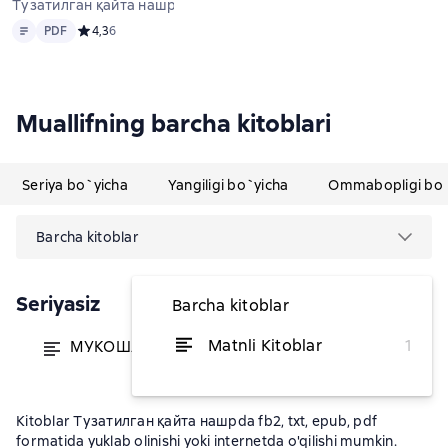
Тузатилган қайта нашр
Matn
PDF
PDF
Средний рейтинг 4,3 на основе 6 оценок
4,3
6
Muallifning barcha kitoblari
Seriya bo`yicha
Yangiligi bo`yicha
Ommabopligi bo`
Barcha kitoblar
Seriyasiz
Barcha kitoblar
Matnli Kitoblar
1
МУКОШАФАТУЛ ҚУЛУБ
dan 17 243,02 soʻm
Kitoblar Тузатилган қайта нашрda fb2, txt, epub, pdf
formatida yuklab olinishi yoki internetda o'qilishi mumkin.