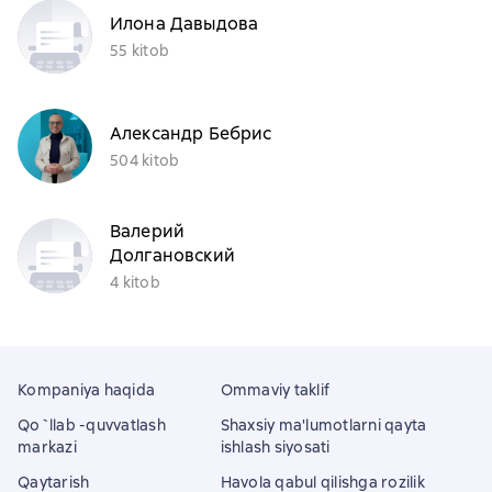
Илона Давыдова
55 kitob
Александр Бебрис
504 kitob
Валерий
Долгановский
4 kitob
Kompaniya haqida
Ommaviy taklif
Qo`llab -quvvatlash
Shaxsiy ma'lumotlarni qayta
markazi
ishlash siyosati
Qaytarish
Havola qabul qilishga rozilik