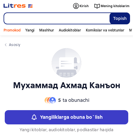
Слайдер с книгами
Kirish
Mening kitoblarim
Topish
Promokod
Yangi
Mashhur
Audiokitoblar
Komikslar va vebtunlar
Mo
Asosiy
Мухаммад Ахмад Канъон
5
ta obunachi
Yangiliklarga obuna bo`lish
Yangi kitoblar, audiokitoblar, podkastlar haqida