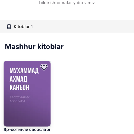
bildirishnomalar yuboramiz
Kitoblar
1
Mashhur kitoblar
Эр-хотинлик асослари