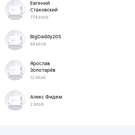
Евгений
Стаховский
774 kitob
BigDaddy205
64 kitob
Ярослав
Золотарёв
12 kitob
Алекс Фидем
2 kitob