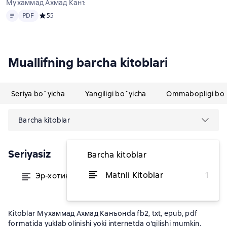
Мухаммад Ахмад Канъон
Matn
PDF
PDF
Средний рейтинг 5 на основе 5 оценок
5
5
Muallifning barcha kitoblari
Seriya bo`yicha
Yangiligi bo`yicha
Ommabopligi bo`
Barcha kitoblar
Seriyasiz
Barcha kitoblar
Matnli Kitoblar
1
Эр-хотинлик асослари
dan 28 692,38 soʻm
Kitoblar Мухаммад Ахмад Канъонda fb2, txt, epub, pdf
formatida yuklab olinishi yoki internetda o'qilishi mumkin.