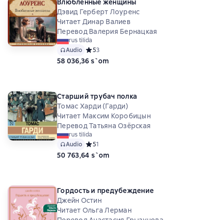
Влюбленные женщины
Дэвид Герберт Лоуренс
Читает Динар Валиев
Перевод Валерия Бернацкая
rus tilida
Audio
Средний рейтинг 5 на основе 3 оценок
5
3
58 036,36 s`om
Старший трубач полка
Томас Харди (Гарди)
Читает Максим Коробицын
Перевод Татьяна Озёрская
rus tilida
Audio
Средний рейтинг 5 на основе 1 оценок
5
1
50 763,64 s`om
Гордость и предубеждение
Джейн Остин
Читает Ольга Лерман
Перевод Анастасия Грызунова