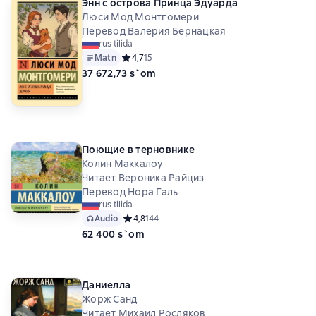
Энн с острова Принца Эдуарда
Люси Мод Монтгомери
Перевод Валерия Бернацкая
rus tilida
Matn
Средний рейтинг 4,7 на основе 15 оценок
4,7
15
37 672,73 s`om
Поющие в терновнике
Колин Маккалоу
Читает Вероника Райциз
Перевод Нора Галь
rus tilida
Audio
Средний рейтинг 4,8 на основе 144 оценок
4,8
144
62 400 s`om
Даниелла
Жорж Санд
Читает Михаил Росляков