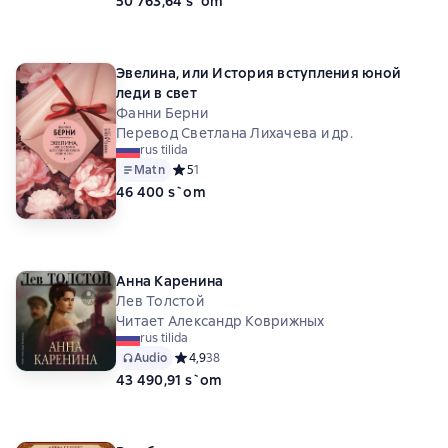
50 763,64 s`om
Эвелина, или История вступления юной
леди в свет
Фанни Берни
Перевод Светлана Лихачева и др.
rus tilida
Matn
Средний рейтинг 5 на основе 1 оценок
5
1
46 400 s`om
Анна Каренина
Лев Толстой
Читает Александр Коврижных
rus tilida
Audio
Средний рейтинг 4,9 на основе 38 оценок
4,9
38
43 490,91 s`om