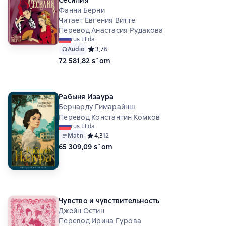
Фанни Берни
Читает Евгения Витте
Перевод Анастасия Рудакова
rus tilida
Audio
Средний рейтинг 3,7 на основе 6 оценок
3,7
6
72 581,82 s`om
Рабыня Изаура
Бернарду Гимарайнш
Перевод Константин Комков
rus tilida
Matn
Средний рейтинг 4,3 на основе 12 оценок
4,3
12
65 309,09 s`om
Чувство и чувствительность
Джейн Остин
Перевод Ирина Гурова