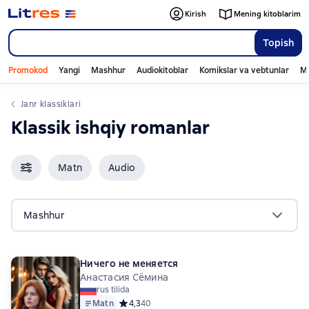
Kirish
Mening kitoblarim
Topish
Promokod
Yangi
Mashhur
Audiokitoblar
Komikslar va vebtunlar
Mo
janr klassiklari
klassik ishqiy romanlar
Matn
Audio
Mashhur
Ничего не меняется
Анастасия Сёмина
rus tilida
Matn
Средний рейтинг 4,3 на основе 40 оценок
4,3
40