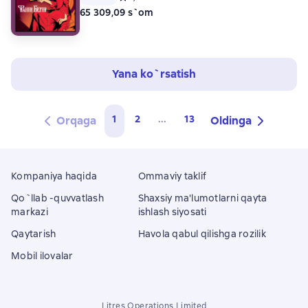
65 309,09 s`om
Yana ko`rsatish
1
2
...
13
Orqaga
Oldinga
Kompaniya haqida
Ommaviy taklif
Qo`llab -quvvatlash
Shaxsiy ma'lumotlarni qayta
markazi
ishlash siyosati
Qaytarish
Havola qabul qilishga rozilik
Mobil ilovalar
Litres Operations Limited