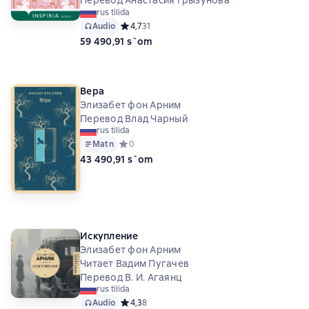
rus tilida
Audio
Средний рейтинг 4,7 на основе 31 оценок
4,7
31
59 490,91 s`om
Вера
Элизабет фон Арним
Перевод Влад Чарный
rus tilida
Matn
Средний рейтинг 0 на основе 0 оценок
0
43 490,91 s`om
Искупление
Элизабет фон Арним
Читает Вадим Пугачев
Перевод В. И. Агаянц
rus tilida
Audio
Средний рейтинг 4,3 на основе 8 оценок
4,3
8