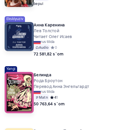
bepul
Eksklyuziv
Анна Каренина
Лев Толстой
Читает Олег Исаев
rus tilida
Audio
Средний рейтинг 0 на основе 0 оценок
0
72 581,82 s`om
Yangi
Белинда
Рода Броутон
Перевод Анна Энгельгардт
rus tilida
Matn
Средний рейтинг 4 на основе 1 оценок
4
1
50 763,64 s`om