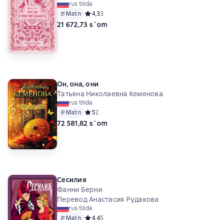
rus tilida
Matn
Средний рейтинг 4,3 на основе 3 оценок
4,3
3
21 672,73 s`om
Он, она, они
Татьяна Николаевна Кеменова
rus tilida
Matn
Средний рейтинг 5 на основе 2 оценок
5
2
72 581,82 s`om
Сесилия
Фанни Берни
Перевод Анастасия Рудакова
rus tilida
Matn
Средний рейтинг 4,4 на основе 5 оценок
4,4
5