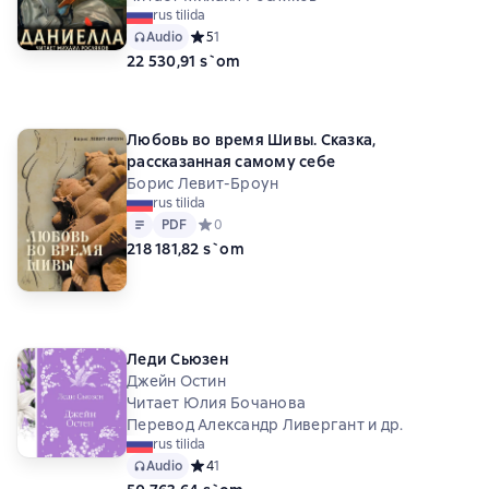
rus tilida
Audio
Средний рейтинг 5 на основе 1 оценок
5
1
22 530,91 s`om
Любовь во время Шивы. Сказка,
рассказанная самому себе
Борис Левит-Броун
rus tilida
Matn
PDF
PDF
Средний рейтинг 0 на основе 0 оценок
0
218 181,82 s`om
Леди Сьюзен
Джейн Остин
Читает Юлия Бочанова
Перевод Александр Ливергант и др.
rus tilida
Audio
Средний рейтинг 4 на основе 1 оценок
4
1