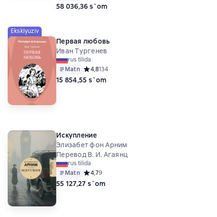
58 036,36 s`om
Eksklyuziv
Первая любовь
Иван Тургенев
rus tilida
Matn
Средний рейтинг 4,8 на основе 134 оценок
4,8
134
15 854,55 s`om
Искупление
Элизабет фон Арним
Перевод В. И. Агаянц
rus tilida
Matn
Средний рейтинг 4,7 на основе 9 оценок
4,7
9
55 127,27 s`om