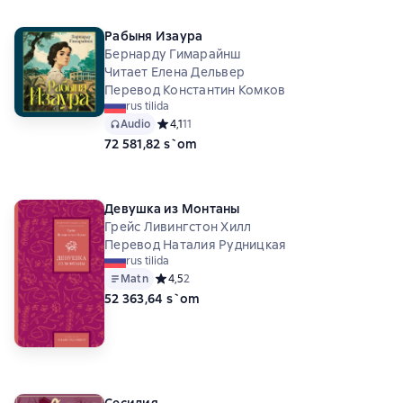
Рабыня Изаура
Бернарду Гимарайнш
Читает Елена Дельвер
Перевод Константин Комков
rus tilida
Audio
Средний рейтинг 4,1 на основе 11 оценок
4,1
11
72 581,82 s`om
Девушка из Монтаны
Грейс Ливингстон Хилл
Перевод Наталия Рудницкая
rus tilida
Matn
Средний рейтинг 4,5 на основе 2 оценок
4,5
2
52 363,64 s`om
Сесилия