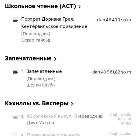
Школьное чтение (АСТ)
Портрет Дориана Грея.
dan 46 400 soʻm
Кентервильское привидение
(Переводчик)
Оскар Уайльд
Запечатленные
Запечатленные
1.
dan 40 581,82 soʻm
(Переводчик)
Шелли Крейн
Кэхиллы vs. Весперы
vaqtinchalik
Королевский выкуп
(Переводчик)
2.
mavjud
Джуд Уотсон
emas
vaqtinchalik
Проверка на прочность
4.