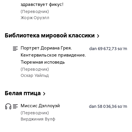
здравствует фикус!
(Переводчик)
Жорж Оруэлл
Библиотека мировой классики
Портрет Дориана Грея.
dan 69 672,73 soʻm
Кентервильское привидение.
Тюремная исповедь
(Переводчик)
Оскар Уайльд
Белая птица
Миссис Дэллоуэй
dan 58 036,36 soʻm
(Переводчик)
Вирджиния Вулф