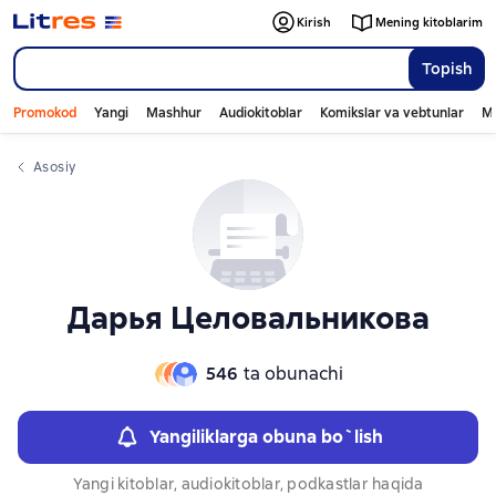
Слайдер с книгами
Слайдер с книгами
Kirish
Mening kitoblarim
Topish
Promokod
Yangi
Mashhur
Audiokitoblar
Komikslar va vebtunlar
Mo
Asosiy
Дарья Целовальникова
546
ta obunachi
Yangiliklarga obuna bo`lish
Yangi kitoblar, audiokitoblar, podkastlar haqida