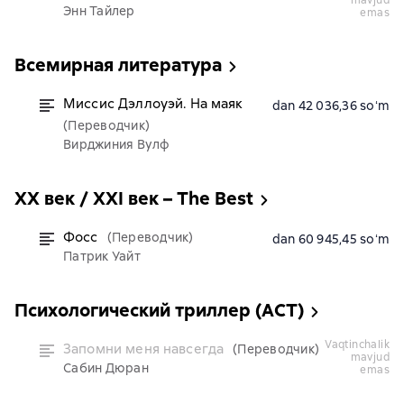
mavjud
Энн Тайлер
emas
Всемирная литература
Миссис Дэллоуэй. На маяк
dan 42 036,36 soʻm
(Переводчик)
Вирджиния Вулф
XX век / XXI век – The Best
Фосс
(Переводчик)
dan 60 945,45 soʻm
Патрик Уайт
Психологический триллер (АСТ)
vaqtinchalik
Запомни меня навсегда
(Переводчик)
mavjud
Сабин Дюран
emas