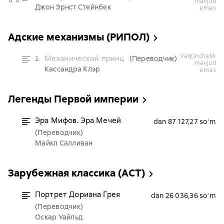
mavjud
Джон Эрнст Стейнбек
emas
Адские механизмы (РИПОЛ)
vaqtinchalik
Механический принц
(Переводчик)
2.
mavjud
Кассандра Клэр
emas
Легенды Первой империи
Эра Мифов. Эра Мечей
dan 87 127,27 soʻm
(Переводчик)
Майкл Салливан
Зарубежная классика (АСТ)
Портрет Дориана Грея
dan 26 036,36 soʻm
(Переводчик)
Оскар Уайльд