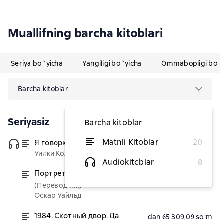
Muallifning barcha kitoblari
Seriya bo`yicha
Yangiligi bo`yicha
Ommabopligi bo`
Barcha kitoblar
Seriyasiz
Barcha kitoblar
Matnli Kitoblar
20
Я говорю нет!
(Переводчик)
dan 43 490,91 soʻm
Уилки Коллинз
Audiokitoblar
8
Портрет Дориана Грея
dan 85 672,73 soʻm
(Переводчик)
Оскар Уайльд
1984. Скотный двор. Да
dan 65 309,09 soʻm