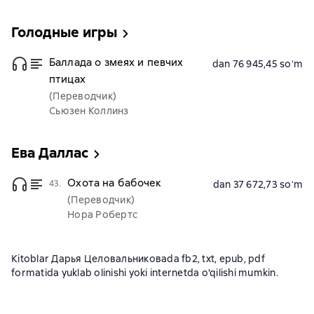
Голодные игры
Баллада о змеях и певчих
dan 76 945,45 soʻm
птицах
(Переводчик)
Сьюзен Коллинз
Ева Даллас
Охота на бабочек
43.
dan 37 672,73 soʻm
(Переводчик)
Нора Робертс
Kitoblar Дарья Целовальниковаda fb2, txt, epub, pdf
formatida yuklab olinishi yoki internetda o'qilishi mumkin.