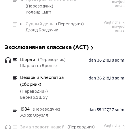
mavjud
(Переводчик)
emas
Роланд Смит
vaqtinchalik
Судный день
(Переводчик)
6.
mavjud
Дэвид Болдаччи
emas
Эксклюзивная классика (АСТ)
Шерли
(Переводчик)
dan 36 218,18 soʻm
Шарлотта Бронте
Цезарь и Клеопатра
dan 36 218,18 soʻm
(сборник)
(Переводчик)
Бернард Шоу
1984
(Переводчик)
dan 55 127,27 soʻm
Жорж Оруэлл
vaqtinchalik
Зима тревоги нашей
(Переводчик)