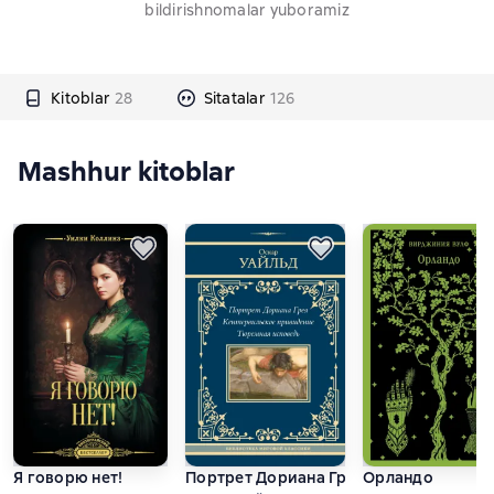
bildirishnomalar yuboramiz
Kitoblar
28
Sitatalar
126
Mashhur kitoblar
Я говорю нет!
Портрет Дориана Грея. Кентервильско
Орландо