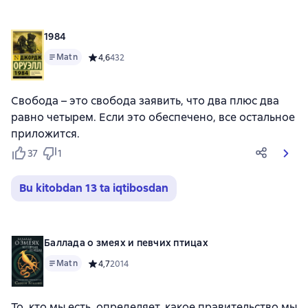
1984
Matn
Средний рейтинг 4,6 на основе 432 оценок
4,6
432
Свобода – это свобода заявить, что два плюс два
равно четырем. Если это обеспечено, все остальное
приложится.
37
1
Bu kitobdan 13 ta iqtibosdan
Баллада о змеях и певчих птицах
Matn
Средний рейтинг 4,7 на основе 2014 оценок
4,7
2014
То, кто мы есть, определяет, какое правительство мы