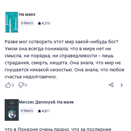
На маяк
Matn
Средний рейтинг 4,5 на основе 16 оценок
4,5
16
Разве мог сотворить этот мир какой-нибудь бог?
Умом она всегда понимала, что в мире нет ни
смысла, ни порядка, ни справедливости – лишь
страдания, смерть, нищета. Она знала, что мир не
гнушается никакой низостью. Она знала, что любое
счастье недолговечно.
3
0
Миссис Дэллоуэй. На маяк
Matn
Средний рейтинг 4,6 на основе 11 оценок
4,6
11
что в Лондоне очень людно, что за последние