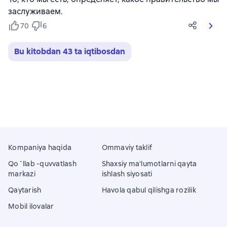
заслуживаем.
70
6
Bu kitobdan 43 ta iqtibosdan
Kompaniya haqida
Ommaviy taklif
Qo`llab -quvvatlash
Shaxsiy ma'lumotlarni qayta
markazi
ishlash siyosati
Qaytarish
Havola qabul qilishga rozilik
Mobil ilovalar