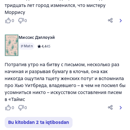
тридцать лет город изменился, что мистеру
Моррису
0
0
Миссис Дэллоуэй
Matn
Средний рейтинг 4,4 на основе 45 оценок
4,4
45
Потратив утро на битву с письмом, несколько раз
начиная и разрывая бумагу в клочья, она как
никогда ощутила тщету женских потуг и вспомнила
про Хью Уитбреда, владевшего – в чем не посмел бы
усомниться никто – искусством составления писем
в «Таймс
0
0
Bu kitobdan 2 ta iqtibosdan