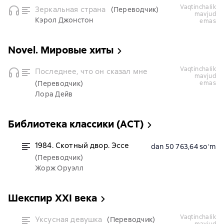
vaqtinchalik
Зеркальная страна
(Переводчик)
mavjud
Кэрол Джонстон
emas
Novel. Мировые хиты
vaqtinchalik
Последнее, что он сказал мне
mavjud
(Переводчик)
emas
Лора Дейв
Библиотека классики (АСТ)
1984. Скотный двор. Эссе
dan 50 763,64 soʻm
(Переводчик)
Жорж Оруэлл
Шекспир XXI века
vaqtinchalik
Уксусная девушка
(Переводчик)