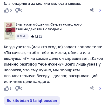
благодарны и за мелкие милости свыше.
0
0
Виртуозы общения. Секрет успешного
взаимодействия с людьми
Matn
Средний рейтинг 4,8 на основе 22 оценок
4,8
22
Когда учитель (или кто угодно) задает вопрос типа:
«Ты хочешь, чтобы тебе помогли, обняли или
выслушали?», на самом деле он спрашивает: «Какой
именно разговор тебе нужен?» Всего лишь узнав у
человека, что ему нужно, мы поощряем
познавательную беседу – диалог, раскрывающий
истинные цели каждого.
3
0
Bu kitobdan 3 ta iqtibosdan