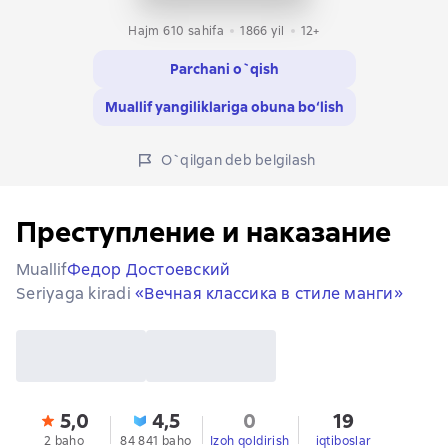
Hajm 610 sahifa
1866
yil
12+
Parchani o`qish
Muallif yangiliklariga obuna bo‘lish
O`qilgan deb belgilash
Преступление и наказание
Muallif
Федор Достоевский
Seriyaga kiradi
«Вечная классика в стиле манги»
5,0
4,5
0
19
2 baho
84 841 baho
Izoh qoldirish
iqtiboslar