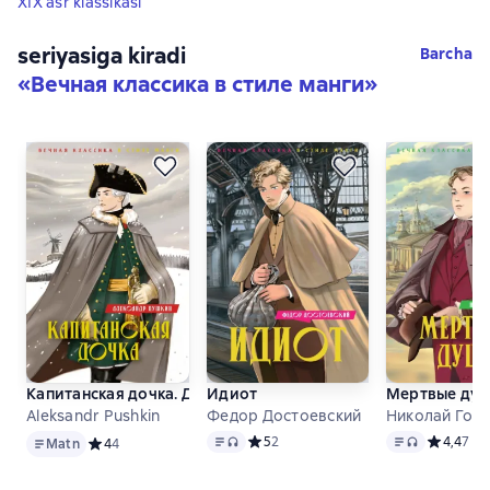
XIX asr klassikasi
seriyasiga kiradi
Barcha
«
Вечная классика в стиле манги
»
Капитанская дочка. Дубровский
Идиот
Мертвые ду
Aleksandr Pushkin
Федор Достоевский
Николай Гог
Matn
Matn
, audio format mavjud
Matn
, audio fo
Средний рейтинг 5 на основе 2 оцен
5
2
Средний р
4,4
7
Matn
Средний рейтинг 4 на основе 4 оценок
4
4