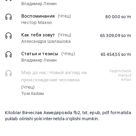
Владимир Ленин
Воспоминания
(Чтец)
80 000 soʻm
Нестор Махно
Как тебя зовут
(Чтец)
65 309,09 soʻm
Александра Шалашова
Статьи и тезисы
(Чтец)
65 454,55 soʻm
Владимир Ленин
vaqtinchalik
Мир до нас: Новый взгляд на
mavjud
происхождение человека
emas
(Чтец)
Том Хайэм
Kitoblar Вячеслав Ахмедяровda fb2, txt, epub, pdf formatida
yuklab olinishi yoki internetda o'qilishi mumkin.