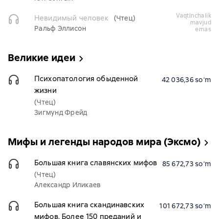
vaqtinchalik
Невидимый человек
(Чтец)
mavjud
Ральф Эллисон
emas
Великие идеи
Психопатология обыденной
42 036,36 soʻm
жизни
(Чтец)
Зигмунд Фрейд
Мифы и легенды народов мира (Эксмо)
Большая книга славянских мифов
85 672,73 soʻm
(Чтец)
Александр Иликаев
Большая книга скандинавских
101 672,73 soʻm
мифов. Более 150 преданий и