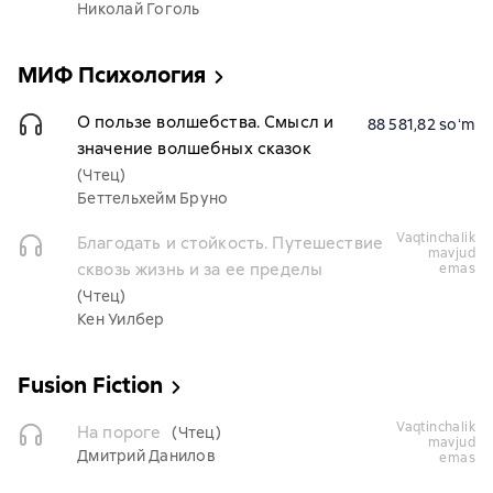
Николай Гоголь
МИФ Психология
О пользе волшебства. Смысл и
88 581,82 soʻm
значение волшебных сказок
(Чтец)
Беттельхейм Бруно
vaqtinchalik
Благодать и стойкость. Путешествие
mavjud
сквозь жизнь и за ее пределы
emas
(Чтец)
Кен Уилбер
Fusion Fiction
vaqtinchalik
На пороге
(Чтец)
mavjud
Дмитрий Данилов
emas