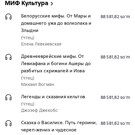
МИФ Культура
Белорусские мифы. От Мары и
88 581,82 soʻm
домашнего ужа до волколака и
Злыдни
(Чтец)
Елена Левкиевская
Древнееврейские мифы. От
88 581,82 soʻm
Левиафана и богини Ашеры до
разбитых скрижалей и Иова
(Чтец)
Михаил Вогман
Легенды и сказания кельтов
88 581,82 soʻm
(Чтец)
Джозеф Джекобс
Сказка о Василисе. Путь героини,
88 581,82 soʻm
череп-жених и чудесное