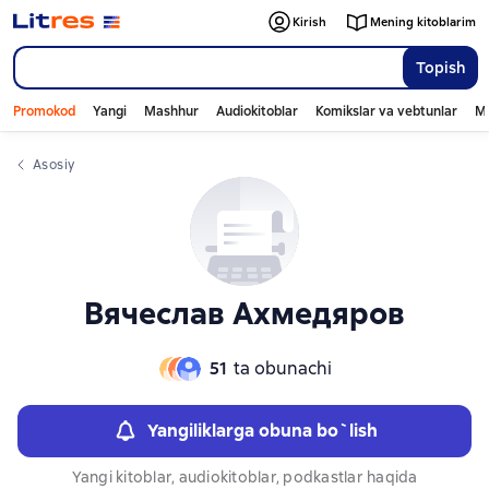
Слайдер с книгами
Kirish
Mening kitoblarim
Topish
Promokod
Yangi
Mashhur
Audiokitoblar
Komikslar va vebtunlar
Mo
Asosiy
Вячеслав Ахмедяров
51
ta obunachi
Yangiliklarga obuna bo`lish
Yangi kitoblar, audiokitoblar, podkastlar haqida