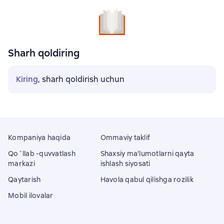
Sharh qoldiring
Kiring
, sharh qoldirish uchun
Kompaniya haqida
Ommaviy taklif
Qo`llab -quvvatlash
Shaxsiy ma'lumotlarni qayta
markazi
ishlash siyosati
Qaytarish
Havola qabul qilishga rozilik
Mobil ilovalar