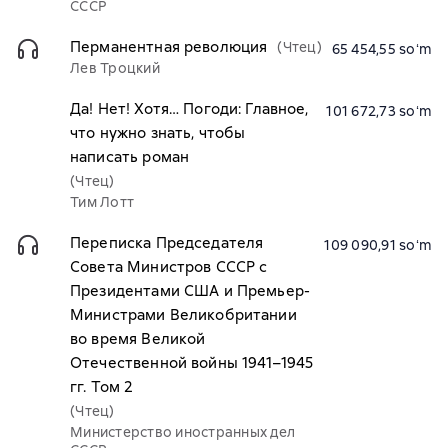
СССР
Перманентная революция
(Чтец)
65 454,55 soʻm
Лев Троцкий
Да! Нет! Хотя… Погоди: Главное,
101 672,73 soʻm
что нужно знать, чтобы
написать роман
(Чтец)
Тим Лотт
Переписка Председателя
109 090,91 soʻm
Совета Министров СССР с
Президентами США и Премьер-
Министрами Великобритании
во время Великой
Отечественной войны 1941–1945
гг. Том 2
(Чтец)
Министерство иностранных дел