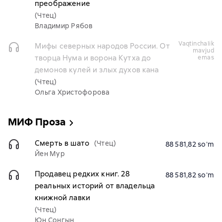
преображение
(Чтец)
Владимир Рябов
vaqtinchalik
Мифы северных народов России. От
mavjud
творца Нума и ворона Кутха до
emas
демонов кулей и злых духов кана
(Чтец)
Ольга Христофорова
МИФ Проза
Смерть в шато
(Чтец)
88 581,82 soʻm
Йен Мур
Продавец редких книг. 28
88 581,82 soʻm
реальных историй от владельца
книжной лавки
(Чтец)
Юн Сонгын