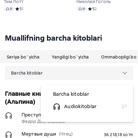
Тим Лотт
Николай Гоголь
Audio
Audio
Средний рейтинг 5 на основе 1 оценок
5
1
Средний рейтинг 5 на осно
5
2
Muallifning barcha kitoblari
Seriya bo`yicha
Yangiligi bo`yicha
Ommabopligi bo`
Barcha kitoblar
Главные книги русской литературы
Barcha kitoblar
(Альпина)
Audiokitoblar
27
Преступление и наказание
(Чтец)
36 218,18 soʻm
Федор Достоевский
Мертвые души
(Чтец)
36 218,18 soʻm