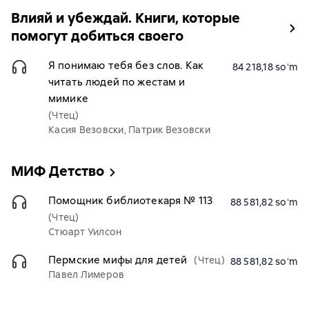
Влияй и убеждай. Книги, которые
помогут добиться своего
Я понимаю тебя без слов. Как
84 218,18 soʻm
читать людей по жестам и
мимике
(Чтец)
Касия Везовски, Патрик Везовски
МИФ Детство
Помощник библиотекаря № 113
88 581,82 soʻm
(Чтец)
Стюарт Уилсон
Пермские мифы для детей
(Чтец)
88 581,82 soʻm
Павел Лимеров