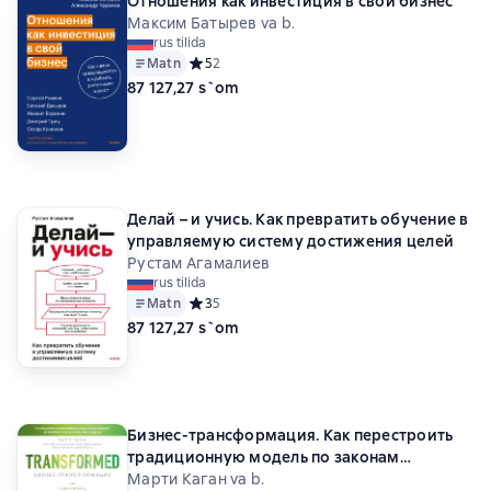
Отношения как инвестиция в свой бизнес
Максим Батырев va b.
rus tilida
Matn
Средний рейтинг 5 на основе 2 оценок
5
2
87 127,27 s`om
Делай – и учись. Как превратить обучение в
управляемую систему достижения целей
Рустам Агамалиев
rus tilida
Matn
Средний рейтинг 3 на основе 5 оценок
3
5
87 127,27 s`om
Бизнес-трансформация. Как перестроить
традиционную модель по законам
Кремниевой долины
Марти Каган va b.