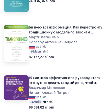
74 036,36 s`om
Бизнес-трансформация. Как перестроить
традиционную модель по законам
Кремниевой долины
Марти Каган va b.
Перевод Антонина Лаирова
rus tilida
Matn
Средний рейтинг 0 на основе 0 оценок
0
87 127,27 s`om
15 навыков эффективного руководителя:
что нужно делать каждый день, чтобы
добиться сверхрезультата
Владимир Моженков
Читает Алексей Петров
rus tilida
Audio
Средний рейтинг 4,6 на основе 5 оценок
4,6
5
88 581,82 s`om