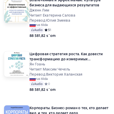
Вовлеченные и эффективные. Культура
бизнеса для выдающихся результатов
Дженн Лим
Читает Екатерина Салова
Перевод Юлия Змеева
rus tilida
Audio
Средний рейтинг 5 на основе 1 оценок
5
1
88 581,82 s`om
Цифровая стратегия роста. Как довести
трансформацию до измеримых
результатов
Ян Гоань
Читает Максим Чечель
Перевод Виктория Халанская
rus tilida
Audio
Средний рейтинг 0 на основе 0 оценок
0
88 581,82 s`om
Корпораты. Бизнес-роман о тех, кто делает
вид, и тех, кто делает дело