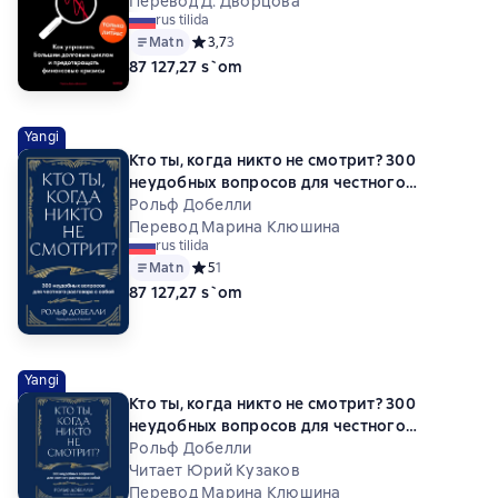
Перевод Д. Дворцова
rus tilida
Matn
Средний рейтинг 3,7 на основе 3 оценок
3,7
3
87 127,27 s`om
Yangi
Кто ты, когда никто не смотрит? 300
неудобных вопросов для честного
разговора с собой
Рольф Добелли
Перевод Марина Клюшина
rus tilida
Matn
Средний рейтинг 5 на основе 1 оценок
5
1
87 127,27 s`om
Yangi
Кто ты, когда никто не смотрит? 300
неудобных вопросов для честного
разговора с собой
Рольф Добелли
Читает Юрий Кузаков
Перевод Марина Клюшина