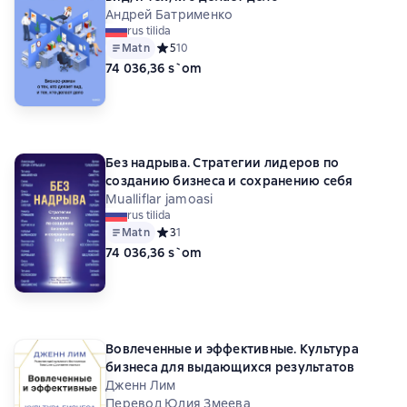
Андрей Батрименко
rus tilida
Matn
Средний рейтинг 5 на основе 10 оценок
5
10
74 036,36 s`om
Без надрыва. Стратегии лидеров по
созданию бизнеса и сохранению себя
Mualliflar jamoasi
rus tilida
Matn
Средний рейтинг 3 на основе 1 оценок
3
1
74 036,36 s`om
Вовлеченные и эффективные. Культура
бизнеса для выдающихся результатов
Дженн Лим
Перевод Юлия Змеева