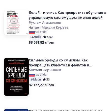
Делай – и учись. Как превратить обучение в
управляемую систему достижения целей
Рустам Агамалиев
Читает Максим Киреев
rus tilida
Audio
Средний рейтинг 4,5 на основе 2 оценок
4,5
2
88 581,82 s`om
Сильные бренды со смыслом. Как
превращать клиентов в фанатов и
масштабировать бизнес
Михаил Чернышев
rus tilida
Matn
Средний рейтинг 5 на основе 3 оценок
5
3
87 127,27 s`om