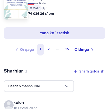
rus tilida
Matn
Средний рейтинг 0 на основе 0 оценок
0
74 036,36 s`om
Yana ko`rsatish
1
2
...
15
Orqaga
Oldinga
Sharhlar
,
3 sharhlar
3
Sharh qoldirish
Dastlab mashhurlari
kulon
18 Fevral 2022