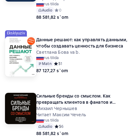
rus tilida
Audio
Средний рейтинг 0 на основе 0 оценок
0
88 581,82 s`om
Eksklyuziv
Данные решают: как управлять данными,
чтобы создавать ценность для бизнеса
Светлана Бова va b.
rus tilida
Matn
Средний рейтинг 5 на основе 1 оценок
5
1
87 127,27 s`om
Сильные бренды со смыслом. Как
превращать клиентов в фанатов и
масштабировать бизнес
Михаил Чернышев
Читает Максим Чечель
rus tilida
Audio
Средний рейтинг 5 на основе 6 оценок
5
6
88 581,82 s`om