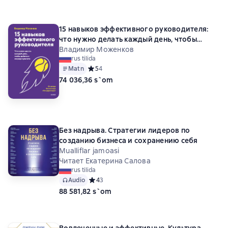
15 навыков эффективного руководителя:
что нужно делать каждый день, чтобы
добиться сверхрезультата
Владимир Моженков
rus tilida
Matn
Средний рейтинг 5 на основе 4 оценок
5
4
74 036,36 s`om
Без надрыва. Стратегии лидеров по
созданию бизнеса и сохранению себя
Mualliflar jamoasi
Читает Екатерина Салова
rus tilida
Audio
Средний рейтинг 4 на основе 3 оценок
4
3
88 581,82 s`om