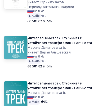
Читает Юрий Кузаков
Перевод Антонина Лаирова
rus tilida
Audio
Средний рейтинг 0 на основе 0 оценок
0
88 581,82 s`om
Интегральный трек. Глубинная и
устойчивая трансформация личности
Марина Данилова va b.
Читает Дарья Альшевская
rus tilida
Audio
Средний рейтинг 0 на основе 0 оценок
0
88 581,82 s`om
Интегральный трек. Глубинная и
устойчивая трансформация личности
Марина Данилова va b.
rus tilida
Matn
Средний рейтинг 5 на основе 2 оценок
5
2