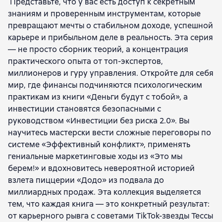
Представьте, что у вас есть доступ к секретным
Роберт Хагстром
Кейт Феррацци
Верн Харниш
знаниям и проверенным инструментам, которые
Патрик Ленсиони
Бернард Марр
Дэниел Гросс
превращают мечты о стабильном доходе, успешной
Крис Диксон
Тайлер Коуэн
Сандра Сачер
карьере и прибыльном деле в реальность. Эта серия
Пол Нивен
Дженнифер Аакер
Кен Швабер
— не просто сборник теорий, а концентрация
Линдер Кани
Тереза Хьюстон
Шимон Перес
практического опыта от топ-экспертов,
Кэмерон Герольд
Мартин Линдстром
миллионеров и гуру управления. Откройте для себя
Дэвид Ливермор
Том Питерс
Алексей Каптерев
мир, где финансы подчиняются психологическим
Рене Моборн
В. Чан Ким
Евгений Карасюк
практикам из книги «Деньги будут с тобой», а
Брюс Тулган
Гэри Хэмел
Эдгар Шейн
инвестиции становятся безопасными с
Джек Митчелл
Барри Дж. Нейлбафф
руководством «Инвестиции без риска 2.0». Вы
Рольф Добелли
Роджер Бест
Донелла Х. Медоуз
научитесь мастерски вести сложные переговоры по
Отто Шармер
Мортен Хансен
Брюс Паттон
системе «Эффективный конфликт», применять
Евгения Письменная
Боб Йохансен
гениальные маркетинговые ходы из «Это мы
Евгений Жигилий
Бернард Феррари
Адам Грант
берем!» и вдохновитесь невероятной историей
Полин Браун
Джордж Сэмюэль Клейсон
взлета пиццерии «Додо» из подвала до
Фред Райхельд
Сергей Шабанов
Алена Алешина
миллиардных продаж. Эта коллекция выделяется
Ричард Румельт
Йона Бергер
Брайан Моран
тем, что каждая книга — это конкретный результат:
Майкл Леннингтон
Тим Кларк
Фил Барден
от карьерного рывга с советами TikTok-звезды Тессы
Бен Хоровиц
Авинаш Диксит
Джеймс Кузес