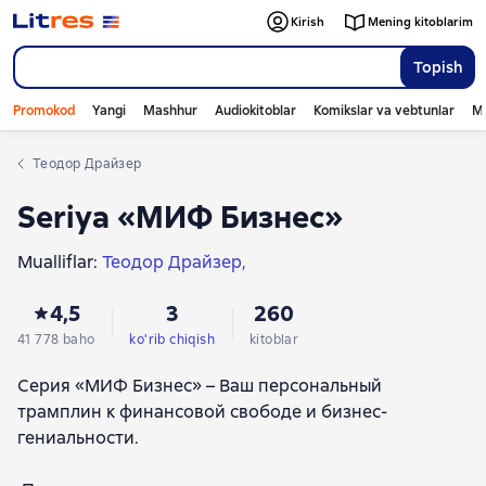
Kirish
Mening kitoblarim
Topish
Promokod
Yangi
Mashhur
Audiokitoblar
Komikslar va vebtunlar
Mo
Теодор Драйзер
Seriya «МИФ Бизнес»
Mualliflar:
Теодор Драйзер
Дмитрий Соколов-Митрич
Роджер Фишер
4,5
3
260
Уильям Юри
Ҳенри Форд
Игорь Манн
Максим Котин
Джейсон Фрайд
Радислав Гандапас
41 778 baho
ko'rib chiqish
kitoblar
Нил Рекхэм
Дэвид Хайнемайер Хенссон
Серия «МИФ Бизнес» – Ваш персональный
Стивен Котлер
Надежда Винокурова
трамплин к финансовой свободе и бизнес-
Сергей Бехтерев
Джеффри Мур
гениальности.
Борис Александров
Джим Коллинз
Саша Карепина
Клаудио Фернандес-Араос