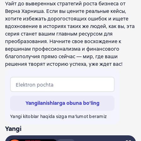
Уайт до выверенных стратегий роста бизнеса от
Джон Дорр
Бен Тайлер
Павел Бабяк
Роберт Хаэр
Верна Харниша. Если вы цените реальные кейсы,
Мэтт Уорд
Тянь Тао
Ha-Joon Chang
Шохам Адизес
хотите избежать дорогостоящих ошибок и ищете
Кэл Ньюпорт
Евгений Петров
Александр Петров
вдохновение в историях таких же людей, как вы, эта
Джефф Сазерленд
Радж Сисодиа
Максим Батырев
серия станет вашим главным ресурсом для
Барри Познер
Эрик Бертран Ларссен
преобразования. Начните свое восхождение к
Фредерик Лалу
Коул Нафлик
Расмус Хугард
вершинам профессионализма и финансового
Жаклин Картер
Александр Кравцов
благополучия прямо сейчас — мир, где ваши
Джейсон Хансон
Владимир Моженков
решения творят историю успеха, уже ждет вас!
Джеймс Рассел
Ренат Шагабутдинов
Хэл Элрод
Норман Вольф
Александр Савкин
Марина Данилова
Бен Ламорт
Роман Тарасенко
Elektron pochta
Чэнь Вэй
Аллен Б. Дауни
Деннис Бакке
Нир Бен Лави
Институт Арбингера
Олег Булгак
Yangilanishlarga obuna bo'ling
Дженнифер Бергер
Нихиль Будума
Иван Черемных
Карл Андерсон
Брюс Хейзен
Yangi kitoblar haqida sizga ma'lumot beramiz
Ся Чжунъи
Ванесса ван Эдвардс
Доминика Деграндис
Марти Каган
Yangi
Елена Резанова
Стивен Вольфрам