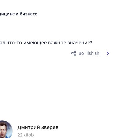
дицине и бизнесе
исал что-то имеющее важное значение?
Bo`lishish
Дмитрий Зверев
22 kitob