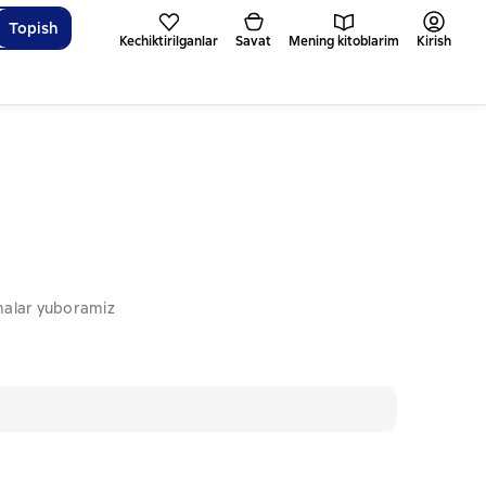
Topish
Kechiktirilganlar
Savat
Mening kitoblarim
Kirish
omalar yuboramiz