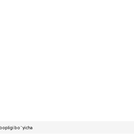
вляемую систему достижения целей
pligi bo`yicha