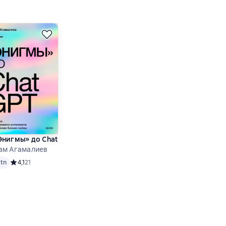
вляемую систему достижения целей
ки «нечтения» для профессионального роста
Энигмы» до ChatGPT. Эволюция искусственного интеллекта и р
ам Агамалиев
основе 25 оценок
tn
Средний рейтинг 4,1 на основе 21 оценок
4,1
21