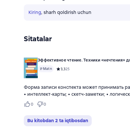
Kiring
, sharh qoldirish uchun
Sitatalar
Эффективное чтение. Техники «нечтения» д
Matn
Средний рейтинг 3,3 на основе 25 оценок
3,3
25
Форма записи конспекта может принимать разн
• интеллект-карты; • скетч-заметки; • логиче
0
0
Bu kitobdan 2 ta iqtibosdan