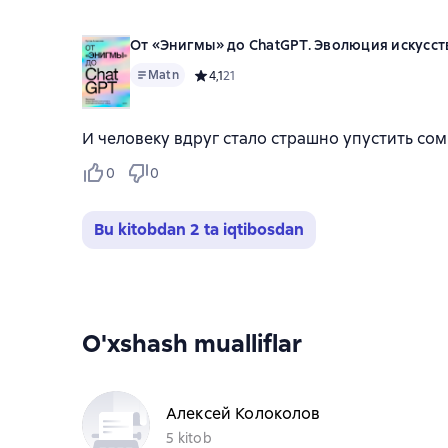
От «Энигмы» до ChatGPT. Эволюция искусст
Matn
Средний рейтинг 4,1 на основе 21 оценок
4,1
21
И человеку вдруг стало страшно упустить сом
0
0
Bu kitobdan 2 ta iqtibosdan
O'xshash mualliflar
Алексей Колоколов
5 kitob