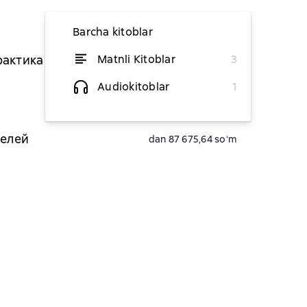
Barcha kitoblar
рактика в образовании,
Matnli Kitoblar
3
dan 74 502,34 soʻm
Audiokitoblar
1
dan 74 502,34 soʻm
целей
dan 87 675,64 soʻm