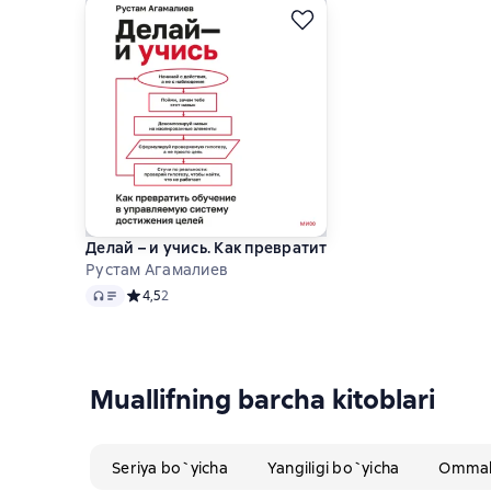
Делай – и учись. Как превратить обучение в упра
Рустам Агамалиев
Audio
Средний рейтинг 4,5 на основе 2 оценок
4,5
2
Muallifning barcha kitoblari
Seriya bo`yicha
Yangiligi bo`yicha
Ommabo