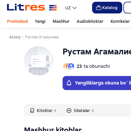
Слайдер с книгами
Слайдер с книгами
Katalog
UZ
Promokod
Yangi
Mashhur
Audiokitoblar
Komikslar 
Asosiy
Рустам Агамалиев
Рустам Агамали
23
ta obunachi
Yangiliklarga obuna bo`l
Kitoblar
4
Sitatalar
4
Mashhur kitoblar