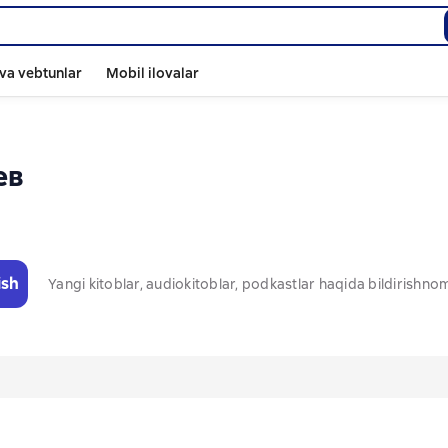
va vebtunlar
Mobil ilovalar
ев
ish
Yangi kitoblar, audiokitoblar, podkastlar haqida bildirishn