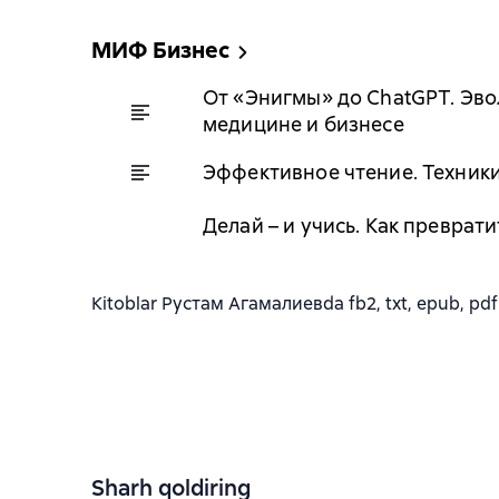
МИФ Бизнес
От «Энигмы» до ChatGPT. Эво
медицине и бизнесе
Эффективное чтение. Техник
Делай – и учись. Как превра
Kitoblar Рустам Агамалиевda fb2, txt, epub, pdf 
Sharh qoldiring