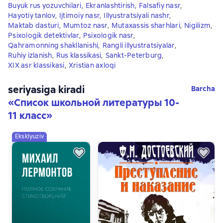
Buyuk rus yozuvchilari
,
Ekranlashtirish
,
Falsafiy nasr
,
Hayotiy tanlov
,
Ijtimoiy nasr
,
Illyustratsiyali nashr
,
Maktab dasturi
,
Mumtoz nasr
,
Mutaxassis sharhlari
,
Nigilizm
,
Psixologik detektivlar
,
Psixologik nasr
,
Qahramonning shakllanishi
,
Rangli illyustratsiyalar
,
Ruhiy izlanish
,
Rus klassikasi
,
Sankt-Peterburg
,
XIX asr klassikasi
,
Xristian axloqi
seriyasiga kiradi
Barcha
«
Список школьной литературы 10-
11 класс
»
Eksklyuziv