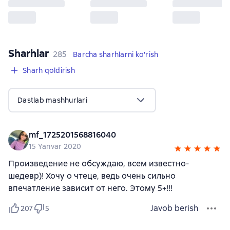
Sharhlar
,
285 sharhlar
285
Barcha sharhlarni ko'rish
Sharh qoldirish
Dastlab mashhurlari
mf_1725201568816040
15 Yanvar 2020
Произведение не обсуждаю, всем известно-
шедевр)! Хочу о чтеце, ведь очень сильно
впечатление зависит от него. Этому 5+!!!
Javob berish
207
5