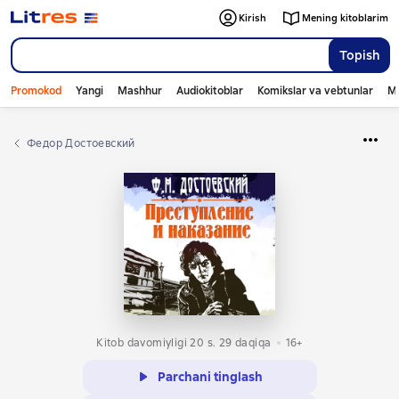
Kirish
Mening kitoblarim
Topish
Promokod
Yangi
Mashhur
Audiokitoblar
Komikslar va vebtunlar
Mo
Федор Достоевский
Kitob davomiyligi 20 s. 29 daqiqa
16+
Parchani tinglash