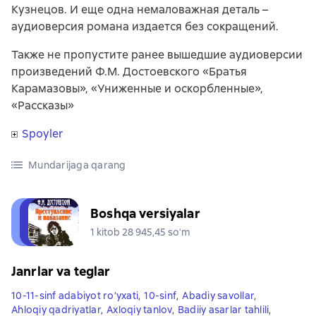
Кузнецов. И еще одна немаловажная деталь –
аудиоверсия романа издается без сокращений.
Также не пропустите ранее вышедшие аудиоверсии
произведений Ф.М. Достоевского «Братья
Карамазовы», «Униженные и оскорбленные»,
«Рассказы»
Spoyler
Mundarijaga qarang
Boshqa versiyalar
1 kitob 28 945,45 soʻm
Janrlar va teglar
10-11-sinf adabiyot ro’yxati
,
10-sinf
,
Abadiy savollar
,
Ahloqiy qadriyatlar
,
Axloqiy tanlov
,
Badiiy asarlar tahlili
,