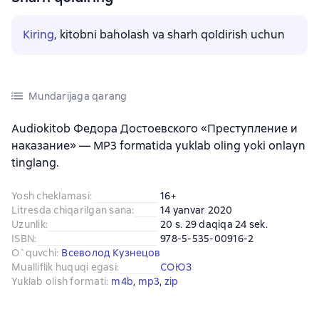
Kiring
, kitobni baholash va sharh qoldirish uchun
Mundarijaga qarang
Audiokitob Федора Достоевского «Преступление и
наказание» — MP3 formatida yuklab oling yoki onlayn
tinglang.
Yosh cheklamasi
:
16+
Litresda chiqarilgan sana
:
14 yanvar 2020
Uzunlik
:
20 s. 29 daqiqa 24 sek.
ISBN
:
978-5-535-00916-2
O`quvchi
:
Всеволод Кузнецов
Mualliflik huquqi egasi
:
СОЮЗ
Yuklab olish formati
:
m4b
, 
mp3
, 
zip