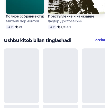
Полное собрание стихотворений
Преступление и наказание
Михаил Лермонтов
Федор Достоевский
Audio
Audio
Средний рейтинг 5 на основе 9 оценок
5
9
Средний рейтинг 4,9 на основе 337
4,9
3371
Ushbu kitob bilan tinglashadi
Barcha