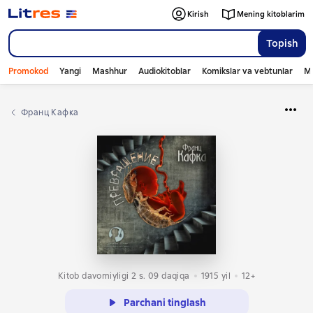
Kirish
Mening kitoblarim
Topish
Promokod
Yangi
Mashhur
Audiokitoblar
Komikslar va vebtunlar
Mo
Франц Кафка
Kitob davomiyligi 2 s. 09 daqiqa
1915
yil
12+
Parchani tinglash