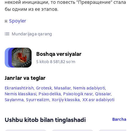
некоей инициации, то повесть “Превращение” стала
бы одним из ее этапов.
Spoyler
Mundarijaga qarang
Boshqa versiyalar
5 kitob 8 581,82 soʻm
Janrlar va teglar
Ekranlashtirish
,
Grotesk
,
Masallar
,
Nemis adabiyoti
,
Nemis klassikasi
,
Psixodelika
,
Psixologik nasr
,
Qissalar
,
Saylanma
,
Syurrealizm
,
Xorijiy klassika
,
XX asr adabiyoti
Ushbu kitob bilan tinglashadi
Barcha