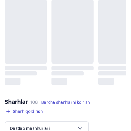
Sharhlar
,
108 sharhlar
108
Barcha sharhlarni ko'rish
Sharh qoldirish
Dastlab mashhurlari