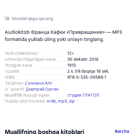
Mundarijaga qarang
Audiokitob Франца Кафки «Превращение» — MP3
formatida yuklab oling yoki onlayn tinglang.
Yosh cheklamasi
:
12+
Litresda chiqarilgan sana
:
30 dekabr 2016
Yozilgan sana
:
1915
Uzunlik
:
2 s. 09 daqiqa 18 sek.
ISBN
:
978-5-535-00588-1
Tarjimon
:
Соломон Апт
O`quvchi
:
Дмитрий Оргин
Mualliflik huquqi egasi
:
студия ГЛАГОЛ
Yuklab olish formati
:
m4b
, 
mp3
, 
zip
Muallifning boshqa kitoblari
Barcha