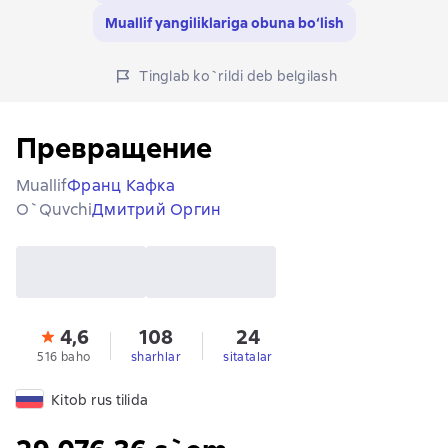
Muallif yangiliklariga obuna bo‘lish
Tinglab ko`rildi deb belgilash
Превращение
Muallif
Франц Кафка
O`quvchi
Дмитрий Оргин
4,6
108
24
516 baho
sharhlar
sitatalar
Kitob rus tilida