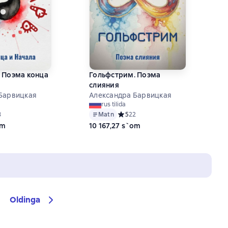
 Поэма конца
Гольфстрим. Поэма
слияния
Барвицкая
Александра Барвицкая
rus tilida
ий рейтинг 5 на основе 28 оценок
8
Matn
Средний рейтинг 5 на основе 22 оц
5
22
om
10 167,27 s`om
Oldinga