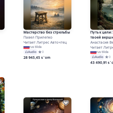
Мастерство без стрельбы
Путь к цели:
Павел Прилепко
твоей верш
Читает Литрес Авточтец
Анастасия В
на основе 0 оценок
rus tilida
Читает Литр
Audio
Средний рейтинг 0 на основе 0 оценок
0
rus tilida
Audio
Средн
0
28 945,45 s`om
43 490,91 s