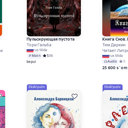
Пульсирующая пустота
Книга Снов.
Тори Гальба
Тим Даркин
rus tilida
 и
Читает Литр
Matn
Средний рейтинг 5 на основе 36 оценок
5
36
rus tilida
Audio
Средн
0
bepul
на основе 1 оценок
25 600 s`om
Eksklyuziv
Eksklyuziv