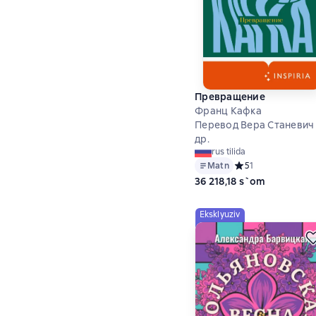
Превращение
Франц Кафка
Перевод Вера Станевич
др.
rus tilida
Matn
Средний рейтинг 5 
5
1
36 218,18 s`om
Eksklyuziv