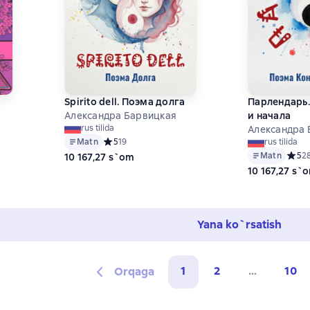
Spirito dell. Поэма долга
Парлендарь.
Александра Барвицкая
и начала
rus tilida
Александра 
на основе 24 оценок
Matn
Средний рейтинг 5 на основе 19 оценок
5
19
rus tilida
Matn
Средн
5
2
10 167,27 s`om
10 167,27 s`
Yana ko`rsatish
1
2
...
10
Orqaga