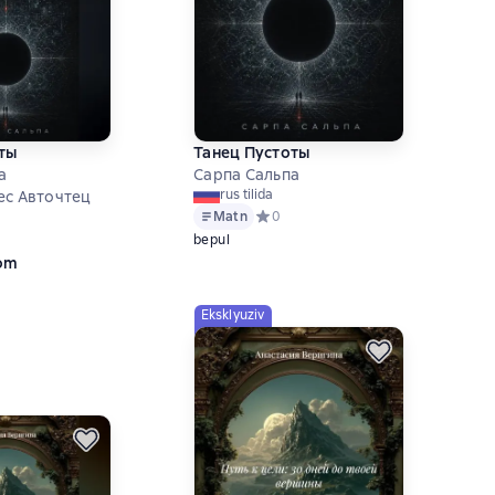
ты
Танец Пустоты
а
Сарпа Сальпа
rus tilida
ес Авточтец
Matn
Средний рейтинг 0 на основе 0 оце
0
ий рейтинг 0 на основе 0 оценок
bepul
`om
Eksklyuziv