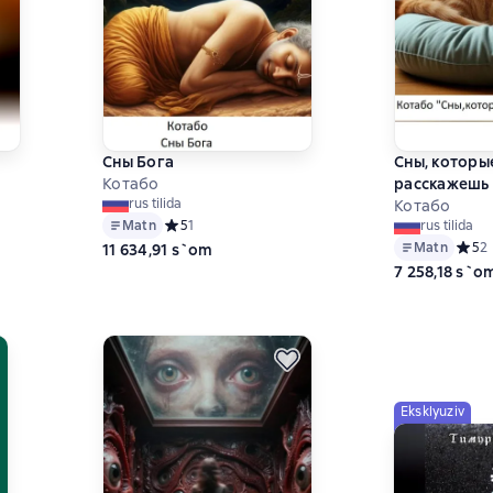
Сны Бога
Сны, которы
Котабо
расскажешь
rus tilida
Котабо
Matn
Средний рейтинг 5 на основе 1 оценок
5
1
rus tilida
на основе 1 оценок
Matn
Средн
5
2
11 634,91 s`om
7 258,18 s`o
Eksklyuziv