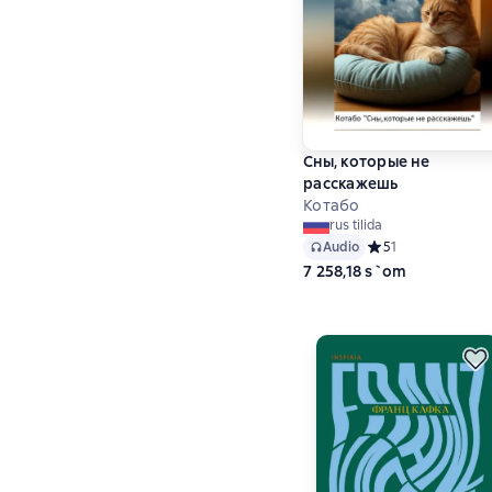
Сны, которые не
расскажешь
Котабо
rus tilida
Audio
Средний рейтинг 5 
5
1
7 258,18 s`om