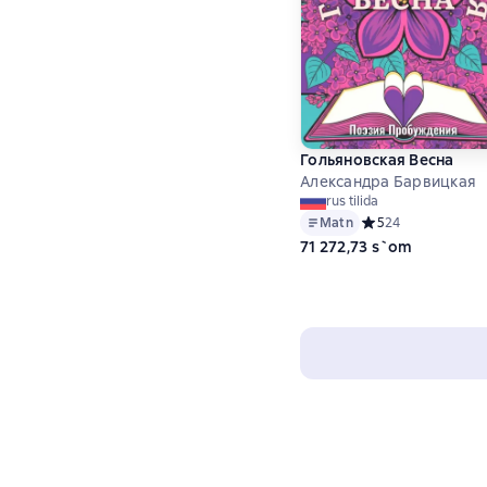
Гольяновская Весна
Александра Барвицкая
rus tilida
Matn
Средний рейтинг 5 
5
24
71 272,73 s`om