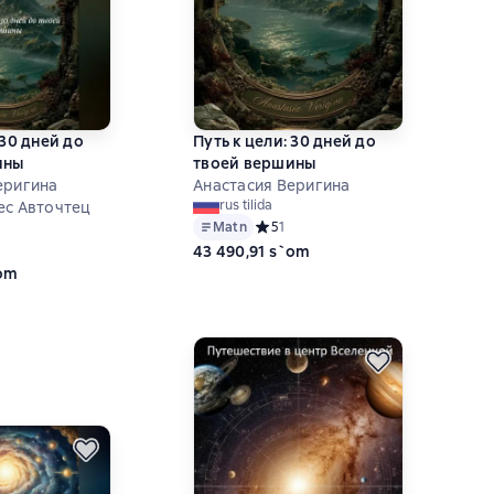
 30 дней до
Путь к цели: 30 дней до
ины
твоей вершины
еригина
Анастасия Веригина
rus tilida
ес Авточтец
Matn
Средний рейтинг 5 на основе 1 оцен
5
1
ий рейтинг 0 на основе 0 оценок
43 490,91 s`om
`om