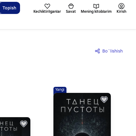
Topish
Kechiktirilganlar
Savat
Mening kitoblarim
Kirish
Bo`lishish
Yangi