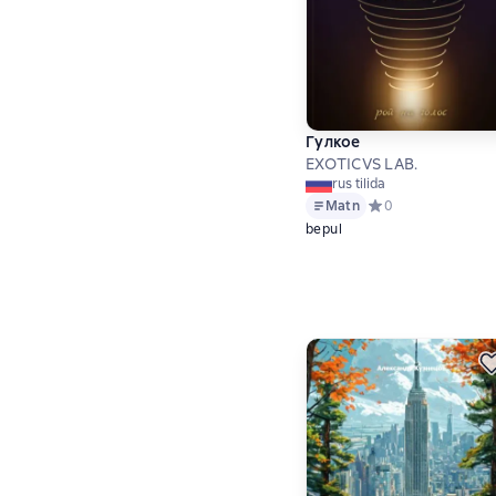
Гулкое
EXOTICVS LAB.
rus tilida
Matn
Средний рейтинг 0 
0
bepul