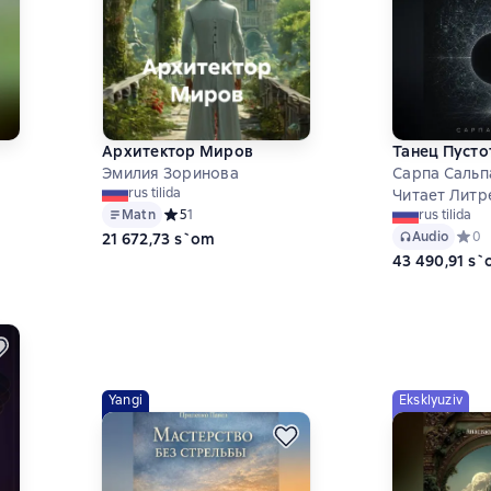
Архитектор Миров
Танец Пусто
Эмилия Зоринова
Сарпа Сальп
rus tilida
ц
Читает Литр
Matn
Средний рейтинг 5 на основе 1 оценок
5
1
rus tilida
 на основе 0 оценок
Audio
Средн
0
21 672,73 s`om
43 490,91 s
Yangi
Eksklyuziv