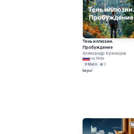
Тень иллюзии.
Пробуждение
Александр Кузнецов
rus tilida
Matn
Средний рейтинг 0 
0
bepul