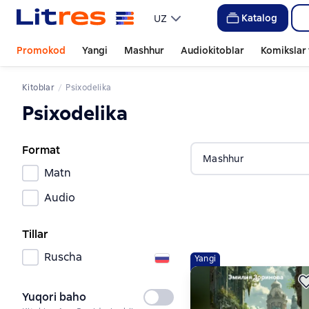
Katalog
UZ
Promokod
Yangi
Mashhur
Audiokitoblar
Komikslar 
Kitoblar
Psixodelika
Psixodelika
Format
Mashhur
Matn
Audio
Tillar
Ruscha
Yangi
Yuqori baho
Tanlanmagan