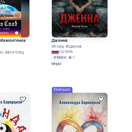
 Мамонтенок
Дженна
Игорь Жданов
rus tilida
ес Авточтец
Matn
Средний рейтинг 0 на основе 0 оце
0
ий рейтинг 0 на основе 0 оценок
bepul
Eksklyuziv