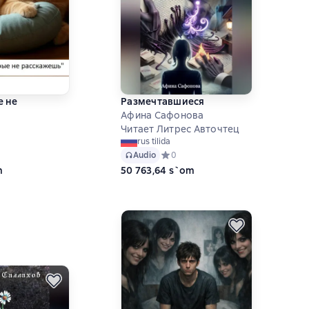
е не
Размечтавшиеся
Афина Сафонова
Читает Литрес Авточтец
rus tilida
ий рейтинг 5 на основе 2 оценок
Audio
Средний рейтинг 0 на основе 0 оце
0
m
50 763,64 s`om