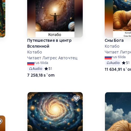
Путешествие в центр
Сны Бога
Вселенной
Котабо
Котабо
Читает Литр
rus tilida
Читает Литрес Авточтец
на основе 0 оценок
Audio
Средн
5
1
rus tilida
Audio
Средний рейтинг 5 на основе 1 оценок
5
1
11 634,91 s`
7 258,18 s`om