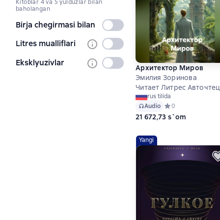
Kitoblar 4 va 5 yulduzlar bilan
baholangan
Birja chegirmasi bilan
Tanlanmagan
Litres mualliflari
Tanlanmagan
Eksklyuzivlar
Tanlanmagan
Архитектор Миров
Эмилия Зоринова
Читает Литрес Авточте
rus tilida
Audio
Средний рейтинг 0
0
21 672,73 s`om
Yangi