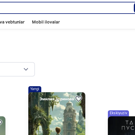
va vebtunlar
Mobil ilovalar
Yangi
Eksklyuziv