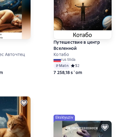
Путешествие в центр
Вселенной
ес Авточтец
Котабо
rus tilida
ий рейтинг 5 на основе 1 оценок
Matn
Средний рейтинг 5 на основе 2 оце
5
2
om
7 258,18 s`om
Eksklyuziv