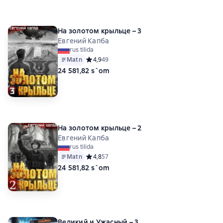
На золотом крыльце – 3
Евгений Капба
rus tilida
Matn
Средний рейтинг 4,9 на основе 49 оценок
4,9
49
24 581,82 s`om
На золотом крыльце – 2
Евгений Капба
rus tilida
Matn
Средний рейтинг 4,8 на основе 57 оценок
4,8
57
24 581,82 s`om
Великий и Ужасный – 3