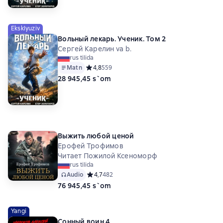
Eksklyuziv
Вольный лекарь. Ученик. Том 2
Сергей Карелин va b.
rus tilida
Matn
Средний рейтинг 4,8 на основе 559 оценок
4,8
559
28 945,45 s`om
Выжить любой ценой
Ерофей Трофимов
Читает Пожилой Ксеноморф
rus tilida
Audio
Средний рейтинг 4,7 на основе 482 оценок
4,7
482
76 945,45 s`om
Yangi
Сонный воин 4