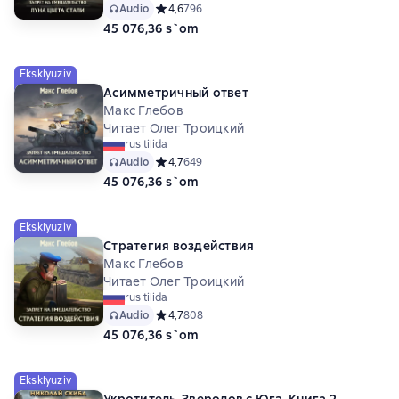
Audio
Средний рейтинг 4,6 на основе 796 оценок
4,6
796
45 076,36 s`om
Eksklyuziv
Асимметричный ответ
Макс Глебов
Читает Олег Троицкий
rus tilida
Audio
Средний рейтинг 4,7 на основе 649 оценок
4,7
649
45 076,36 s`om
Eksklyuziv
Стратегия воздействия
Макс Глебов
Читает Олег Троицкий
rus tilida
Audio
Средний рейтинг 4,7 на основе 808 оценок
4,7
808
45 076,36 s`om
Eksklyuziv
Укротитель. Зверолов с Юга. Книга 2.