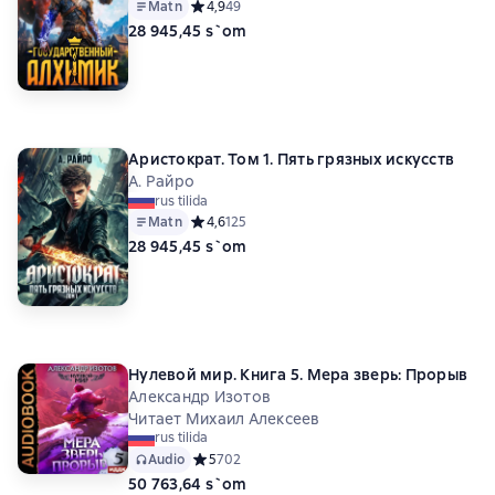
Matn
Средний рейтинг 4,9 на основе 49 оценок
4,9
49
28 945,45 s`om
Аристократ. Том 1. Пять грязных искусств
А. Райро
rus tilida
Matn
Средний рейтинг 4,6 на основе 125 оценок
4,6
125
28 945,45 s`om
Нулевой мир. Книга 5. Мера зверь: Прорыв
Александр Изотов
Читает Михаил Алексеев
rus tilida
Audio
Средний рейтинг 5 на основе 702 оценок
5
702
50 763,64 s`om