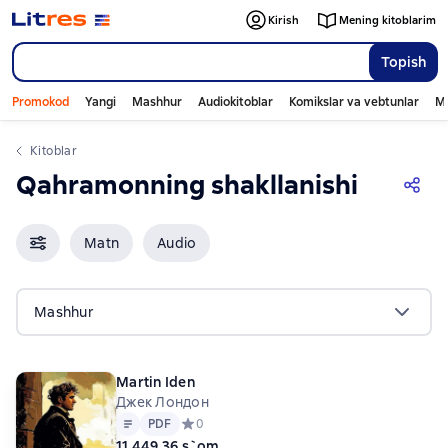
Kirish
Mening kitoblarim
Topish
Promokod
Yangi
Mashhur
Audiokitoblar
Komikslar va vebtunlar
Mo
Kitoblar
Qahramonning shakllanishi
Matn
Audio
Mashhur
Martin Iden
Джек Лондон
Matn
PDF
PDF
Средний рейтинг 0 на основе 0 оценок
0
11 449,36 s`om