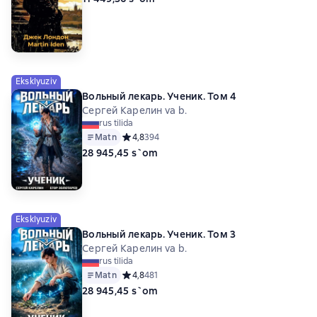
Eksklyuziv
Вольный лекарь. Ученик. Том 4
Сергей Карелин va b.
rus tilida
Matn
Средний рейтинг 4,8 на основе 394 оценок
4,8
394
28 945,45 s`om
Eksklyuziv
Вольный лекарь. Ученик. Том 3
Сергей Карелин va b.
rus tilida
Matn
Средний рейтинг 4,8 на основе 481 оценок
4,8
481
28 945,45 s`om