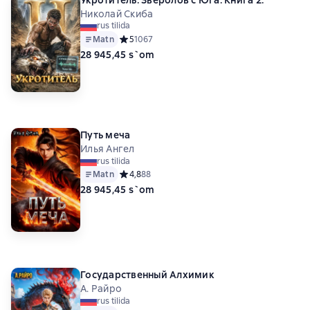
Николай Скиба
rus tilida
Matn
Средний рейтинг 5 на основе 1067 оценок
5
1067
28 945,45 s`om
Путь меча
Илья Ангел
rus tilida
Matn
Средний рейтинг 4,8 на основе 88 оценок
4,8
88
28 945,45 s`om
Государственный Алхимик
А. Райро
rus tilida