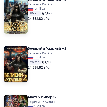
Евгений Капба
rus tilida
Matn
Средний рейтинг 4,8 на основе 75 оценок
4,8
75
24 581,82 s`om
Великий и Ужасный – 2
Евгений Капба
rus tilida
Matn
Средний рейтинг 4,9 на основе 96 оценок
4,9
96
24 581,82 s`om
Аватар Империи 3
Сергей Карелин
rus tilida