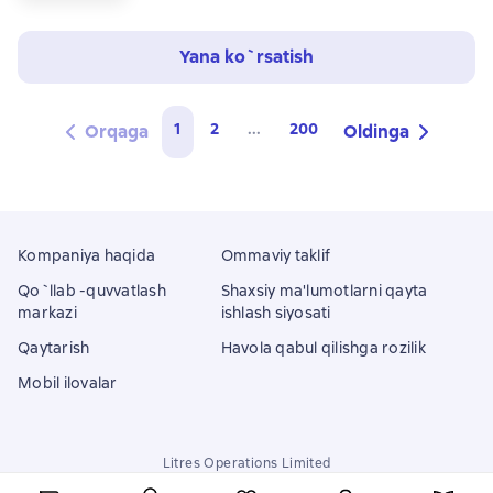
Yana ko`rsatish
1
2
...
200
Orqaga
Oldinga
Kompaniya haqida
Ommaviy taklif
Qo`llab -quvvatlash
Shaxsiy ma'lumotlarni qayta
markazi
ishlash siyosati
Qaytarish
Havola qabul qilishga rozilik
Mobil ilovalar
Litres Operations Limited
18 Mallow street co. Limerick, Ireland