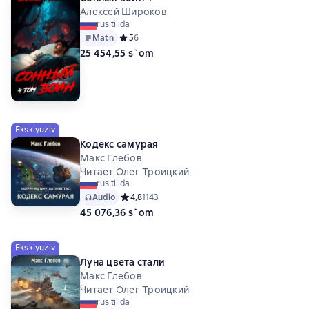
Алексей Широков
rus tilida
Matn
Средний рейтинг 5 на основе 6 оценок
5
6
25 454,55 s`om
Eksklyuziv
Кодекс самурая
Макс Глебов
Читает Олег Троицкий
rus tilida
Audio
Средний рейтинг 4,8 на основе 1143 оценок
4,8
1143
45 076,36 s`om
Eksklyuziv
Луна цвета стали
Макс Глебов
Читает Олег Троицкий
rus tilida