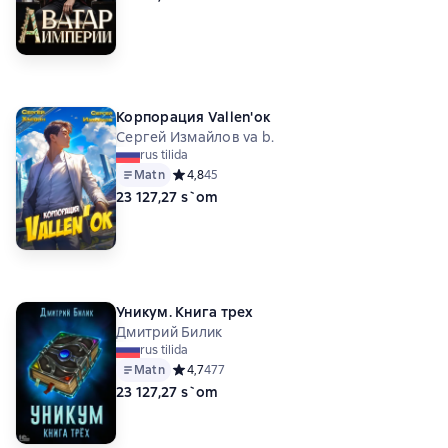
Корпорация Vallen'ок
Сергей Измайлов va b.
rus tilida
Matn
Средний рейтинг 4,8 на основе 45 оценок
4,8
45
23 127,27 s`om
Уникум. Книга трех
Дмитрий Билик
rus tilida
Matn
Средний рейтинг 4,7 на основе 477 оценок
4,7
477
23 127,27 s`om