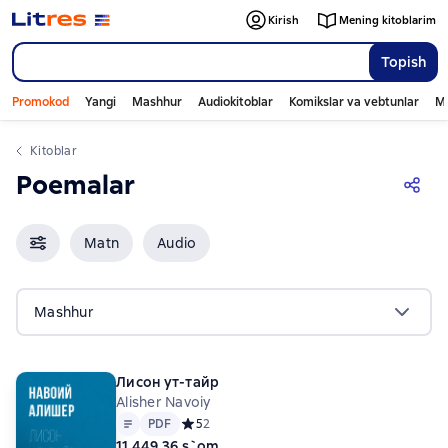
Kirish
Mening kitoblarim
Topish
Promokod
Yangi
Mashhur
Audiokitoblar
Komikslar va vebtunlar
Mo
Kitoblar
Poemalar
Matn
Audio
Mashhur
Лисон ут-тайр
Alisher Navoiy
Matn
PDF
PDF
Средний рейтинг 5 на основе 2 оценок
5
2
11 449,36 s`om