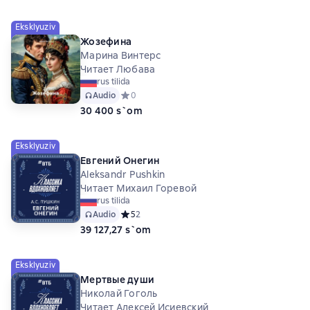
Eksklyuziv
Жозефина
Марина Винтерс
Читает Любава
rus tilida
Audio
Средний рейтинг 0 на основе 0 оценок
0
30 400 s`om
Eksklyuziv
Евгений Онегин
Aleksandr Pushkin
Читает Михаил Горевой
rus tilida
Audio
Средний рейтинг 5 на основе 2 оценок
5
2
39 127,27 s`om
Eksklyuziv
Мертвые души
Николай Гоголь
Читает Алексей Исиевский