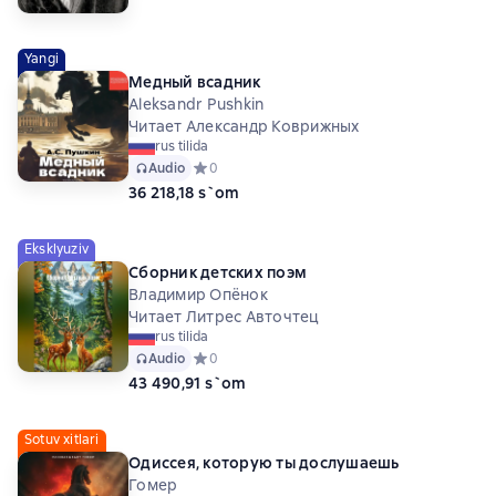
Yangi
Медный всадник
Aleksandr Pushkin
Читает Александр Коврижных
rus tilida
Audio
Средний рейтинг 0 на основе 0 оценок
0
36 218,18 s`om
Eksklyuziv
Сборник детских поэм
Владимир Опёнок
Читает Литрес Авточтец
rus tilida
Audio
Средний рейтинг 0 на основе 0 оценок
0
43 490,91 s`om
Sotuv xitlari
Одиссея, которую ты дослушаешь
Гомер