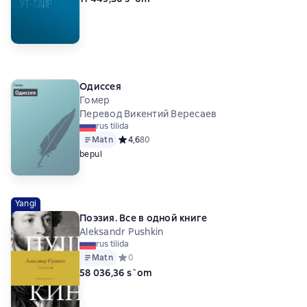
Одиссея
Гомер
Перевод Викентий Вересаев
rus tilida
Matn
Средний рейтинг 4,6 на основе 80 оценок
4,6
80
bepul
Yangi
Поэзия. Все в одной книге
Aleksandr Pushkin
rus tilida
Matn
Средний рейтинг 0 на основе 0 оценок
0
58 036,36 s`om