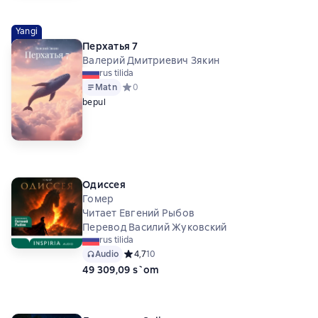
Yangi
Перхатья 7
Валерий Дмитриевич Зякин
rus tilida
Matn
Средний рейтинг 0 на основе 0 оценок
0
bepul
Одиссея
Гомер
Читает Евгений Рыбов
Перевод Василий Жуковский
rus tilida
Audio
Средний рейтинг 4,7 на основе 10 оценок
4,7
10
49 309,09 s`om