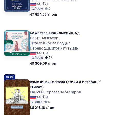
rus tilida
Audio
Средний рейтинг 0 на основе 0 оценок
0
47 854,55 s`om
Божественная комедия. Ад
Данте Алигьери
Читает Кирилл Радциг
Перевод Дмитрий Кузьмин
rus tilida
Audio
Средний рейтинг 5 на основе 2 оценок
5
2
49 309,09 s`om
Yangi
Взмокинские песни (стихи и истории в
стихах)
Максим Сергеевич Макаров
rus tilida
Matn
Средний рейтинг 0 на основе 0 оценок
0
36 218,18 s`om