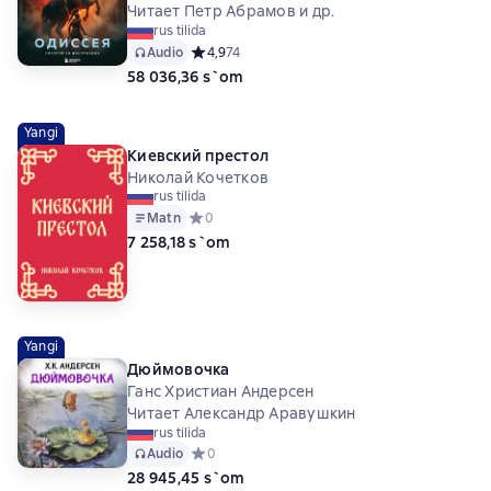
Читает Петр Абрамов и др.
rus tilida
Audio
Средний рейтинг 4,9 на основе 74 оценок
4,9
74
58 036,36 s`om
Yangi
Киевский престол
Николай Кочетков
rus tilida
Matn
Средний рейтинг 0 на основе 0 оценок
0
7 258,18 s`om
Yangi
Дюймовочка
Ганс Христиан Андерсен
Читает Александр Аравушкин
rus tilida
Audio
Средний рейтинг 0 на основе 0 оценок
0
28 945,45 s`om