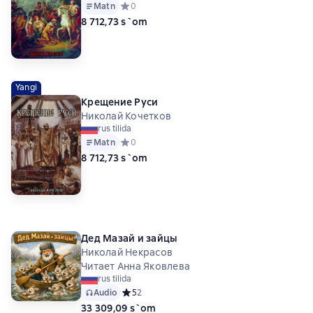
Matn
Средний рейтинг 0 на основе 0 оценок
0
8 712,73 s`om
Yangi
Крещение Руси
Николай Кочетков
rus tilida
Matn
Средний рейтинг 0 на основе 0 оценок
0
8 712,73 s`om
Дед Мазай и зайцы
Николай Некрасов
Читает Анна Яковлева
rus tilida
Audio
Средний рейтинг 5 на основе 2 оценок
5
2
33 309,09 s`om