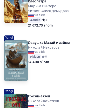
Клеопатра
Марина Винтерс
Читает Олеся Демидова
rus tilida
Audio
Средний рейтинг 5 на основе 1 оценок
5
1
21 672,73 s`om
Yangi
Дедушка Мазай и зайцы
Николай Некрасов
rus tilida
Matn
Средний рейтинг 0 на основе 0 оценок
0
14 400 s`om
Yangi
Грозные Очи
Николай Кочетков
rus tilida