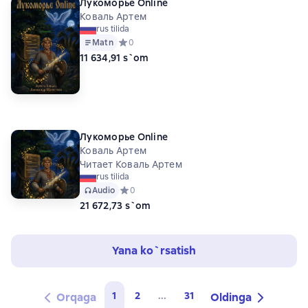
Лукоморье Online
Коваль Артем
rus tilida
Matn
Средний рейтинг 0 на основе 0 оценок
0
11 634,91 s`om
Лукоморье Online
Коваль Артем
Читает Коваль Артем
rus tilida
Audio
Средний рейтинг 0 на основе 0 оценок
0
21 672,73 s`om
Yana ko`rsatish
1
2
...
31
Orqaga
Oldinga