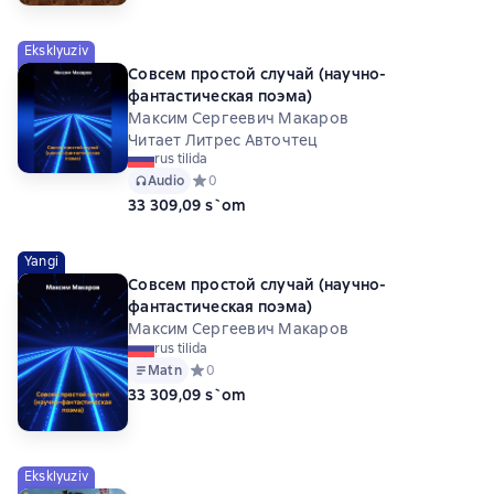
Eksklyuziv
Совсем простой случай (научно-
фантастическая поэма)
Максим Сергеевич Макаров
Читает Литрес Авточтец
rus tilida
Audio
Средний рейтинг 0 на основе 0 оценок
0
33 309,09 s`om
Yangi
Совсем простой случай (научно-
фантастическая поэма)
Максим Сергеевич Макаров
rus tilida
Matn
Средний рейтинг 0 на основе 0 оценок
0
33 309,09 s`om
Eksklyuziv