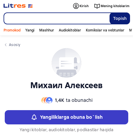
Слайдер с книгами
Kirish
Mening kitoblarim
Topish
Promokod
Yangi
Mashhur
Audiokitoblar
Komikslar va vebtunlar
Mo
Asosiy
Михаил Алексеев
1,4К
ta obunachi
Yangiliklarga obuna bo`lish
Yangi kitoblar, audiokitoblar, podkastlar haqida