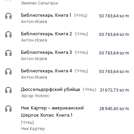
Эмилио Сальгари
Библиотекарь. Книга 1
(Чтец)
50 763,64 soʻm
Антон Исаев
Библиотекарь. Книга 2
(Чтец)
50 763,64 soʻm
Антон Исаев
Библиотекарь. Книга 3
(Чтец)
50 763,64 soʻm
Антон Исаев
Библиотекарь. Книга 4
(Чтец)
50 763,64 soʻm
Антон Исаев
Дюссельдорфский убийца
(Чтец)
21 672,73 soʻm
Эдгар Уоллес
Ник Картер – американский
28 945,45 soʻm
Шерлок Холмс. Книга 1
(Чтец)
Ник Картер