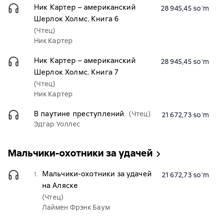
Ник Картер – американский
28 945,45 soʻm
Шерлок Холмс. Книга 6
(Чтец)
Ник Картер
Ник Картер – американский
28 945,45 soʻm
Шерлок Холмс. Книга 7
(Чтец)
Ник Картер
В паутине преступлений
(Чтец)
21 672,73 soʻm
Эдгар Уоллес
Мальчики-охотники за удачей
Мальчики-охотники за удачей
1.
21 672,73 soʻm
на Аляске
(Чтец)
Лаймен Фрэнк Баум