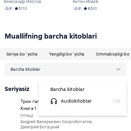
Александр Изотов
Антон Исаев
Audio
Audio
Средний рейтинг 5 на основе 702 оценок
5
702
Средний рейтинг 4,5 на ос
4,5
20
Muallifning barcha kitoblari
Seriya bo`yicha
Yangiligi bo`yicha
Ommabopligi bo`
Barcha kitoblar
Seriyasiz
Barcha kitoblar
Audiokitoblar
130
Трон галактики будет моим!
50 763,64 soʻm
Книга 1
(Чтец)
Андрей Валерьевич Скоробогатов,
Дмитрий Богуцкий