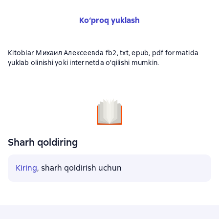
Ko‘proq yuklash
Kitoblar Михаил Алексеевda fb2, txt, epub, pdf formatida
yuklab olinishi yoki internetda o'qilishi mumkin.
Sharh qoldiring
Kiring
, sharh qoldirish uchun