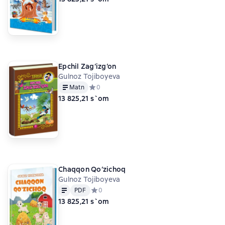
Epchil Zag‘izg‘on
Gulnoz Tojiboyeva
Matn
Средний рейтинг 0 на основе 0 оценок
0
13 825,21 s`om
Chaqqon Qo‘zichoq
Gulnoz Tojiboyeva
Matn
PDF
PDF
Средний рейтинг 0 на основе 0 оценок
0
13 825,21 s`om