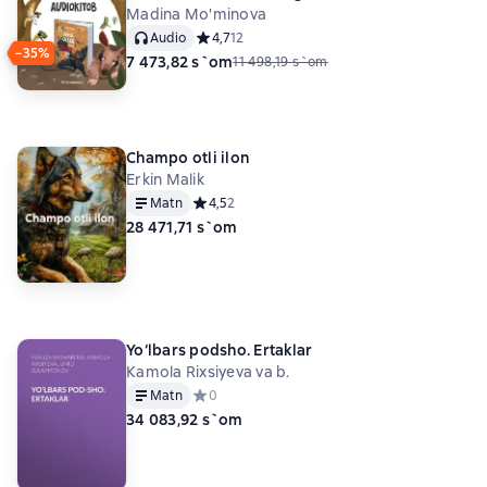
Madina Mo'minova
Audio
Средний рейтинг 4,7 на основе 12 оценок
4,7
12
−35%
7 473,82 s`om
11 498,19 s`om
Champo otli ilon
Erkin Malik
Matn
Средний рейтинг 4,5 на основе 2 оценок
4,5
2
28 471,71 s`om
Yo‘lbars podsho. Ertaklar
Kamola Rixsiyeva va b.
Matn
Средний рейтинг 0 на основе 0 оценок
0
34 083,92 s`om