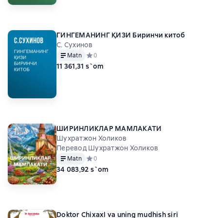
ГИНГЕМАНИНГ ҚИЗИ Биринчи китоб
С. Сухинов
Matn
Средний рейтинг 0 на основе 0 оценок
0
11 361,31 s`om
ШИРИНЛИКЛАР МАМЛАКАТИ
Шухратжон Холиков
Перевод Шухратжон Холиков
Matn
Средний рейтинг 0 на основе 0 оценок
0
34 083,92 s`om
Doktor Chixaxl va uning mudhish siri