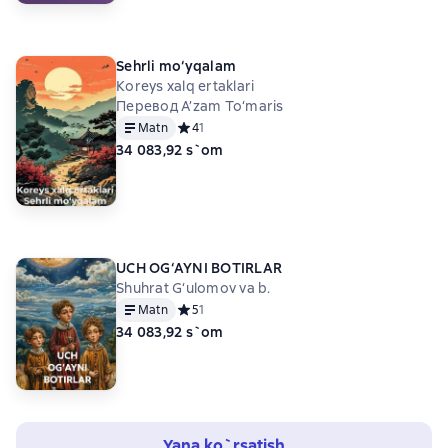
Sehrli mo‘yqalam
Kоrеys хаlq ertаklаri
Перевод А’zаm To‘mаris
Matn
Средний рейтинг 4 на основе 1 оценок
4
1
34 083,92 s`om
UCH OG‘AYNI BOTIRLAR
Shuhrat G‘ulomov va b.
Matn
Средний рейтинг 5 на основе 1 оценок
5
1
34 083,92 s`om
Yana ko`rsatish