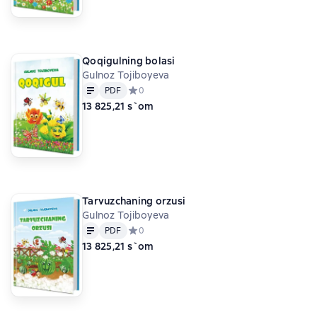
Qoqigulning bolasi
Gulnoz Tojiboyeva
Matn
PDF
PDF
Средний рейтинг 0 на основе 0 оценок
0
13 825,21 s`om
Tarvuzchaning orzusi
Gulnoz Tojiboyeva
Matn
PDF
PDF
Средний рейтинг 0 на основе 0 оценок
0
13 825,21 s`om