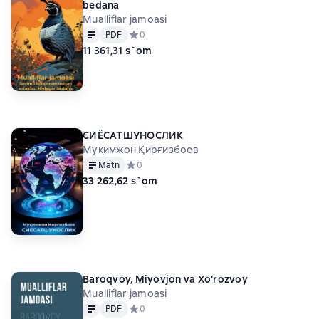
bedana
Mualliflar jamoasi
Matn
PDF
PDF
Средний рейтинг 0 на основе 0 оценок
0
11 361,31 s`om
СИЁСАТШУНОСЛИК
Муқимжон Қирғизбоев
Matn
Средний рейтинг 0 на основе 0 оценок
0
33 262,62 s`om
Baroqvoy, Miyovjon va Хo‘rozvoy
Mualliflar jamoasi
Matn
PDF
PDF
Средний рейтинг 0 на основе 0 оценок
0