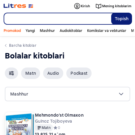
Kirish
Mening kitoblarim
Topish
Promokod
Yangi
Mashhur
Audiokitoblar
Komikslar va vebtunlar
Mo
Barcha kitoblar
bolalar kitoblari
Matn
Audio
Podkast
Mashhur
Mehmondo‘st Olmaxon
Gulnoz Tojiboyeva
Matn
Средний рейтинг 0 на основе 0 оценок
0
13 825,21 s`om