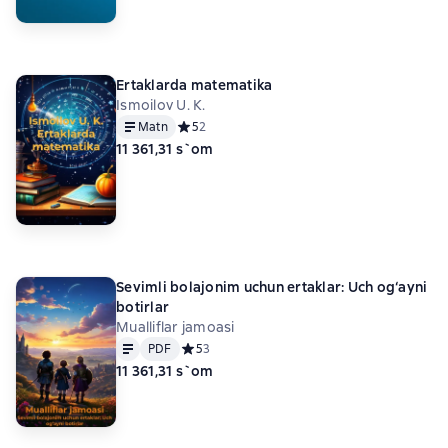
Ertaklarda matematika
Ismoilov U. K.
Matn
Средний рейтинг 5 на основе 2 оценок
5
2
11 361,31 s`om
Sevimli bolajonim uchun ertaklar: Uch og‘ayni
botirlar
Mualliflar jamoasi
Matn
PDF
PDF
Средний рейтинг 5 на основе 3 оценок
5
3
11 361,31 s`om