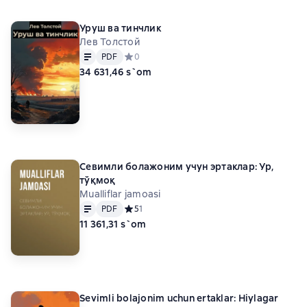
Уруш ва тинчлик
Лев Толстой
Matn
PDF
PDF
Средний рейтинг 0 на основе 0 оценок
0
34 631,46 s`om
Севимли болажоним учун эртаклар: Ур,
тўқмоқ
Mualliflar jamoasi
Matn
PDF
PDF
Средний рейтинг 5 на основе 1 оценок
5
1
11 361,31 s`om
Sevimli bolajonim uchun ertaklar: Hiylagar