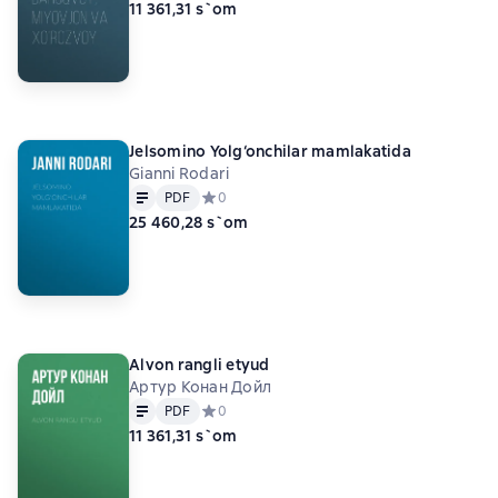
11 361,31 s`om
Jelsomino Yolg‘onchilar mamlakatida
Gianni Rodari
Matn
PDF
PDF
Средний рейтинг 0 на основе 0 оценок
0
25 460,28 s`om
Alvon rangli etyud
Артур Конан Дойл
Matn
PDF
PDF
Средний рейтинг 0 на основе 0 оценок
0
11 361,31 s`om