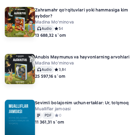
Zahramahr qo‘rqituvlari yoki hammasiga kim
aybdor?
Madina Mo'minova
Audio
Средний рейтинг 5 на основе 4 оценок
5
4
13 688,32 s`om
Anubis Maymunus va hayvonlarning arvohlari
Madina Mo'minova
Audio
Средний рейтинг 3,8 на основе 4 оценок
3,8
4
25 597,16 s`om
Sеvimli bolajonim uchun ertaklar: Ur, to‘qmoq
Mualliflar jamoasi
Matn
PDF
PDF
Средний рейтинг 0 на основе 0 оценок
0
11 361,31 s`om