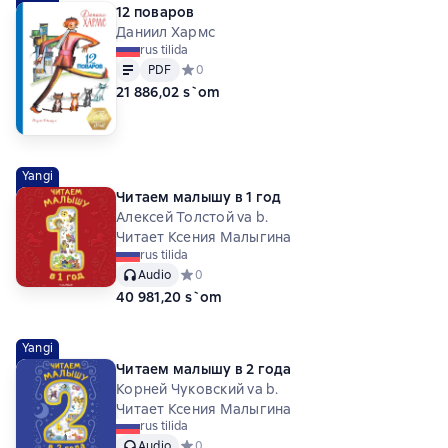
12 поваров
Даниил Хармс
rus tilida
Matn
PDF
PDF
Средний рейтинг 0 на основе 0 оценок
0
21 886,02 s`om
Yangi
Читаем малышу в 1 год
Алексей Толстой va b.
Читает Ксения Малыгина
rus tilida
Audio
Средний рейтинг 0 на основе 0 оценок
0
40 981,20 s`om
Yangi
Читаем малышу в 2 года
Корней Чуковский va b.
Читает Ксения Малыгина
rus tilida
Audio
Средний рейтинг 0 на основе 0 оценок
0