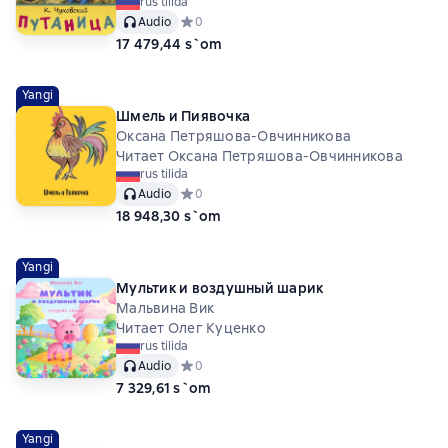
rus tilida
Audio
Средний рейтинг 0 на основе 0 оценок
0
17 479,44 s`om
Yangi
Шмель и Пиявочка
Оксана Петряшова-Овчинникова
Читает Оксана Петряшова-Овчинникова
rus tilida
Audio
Средний рейтинг 0 на основе 0 оценок
0
18 948,30 s`om
Yangi
Мультик и воздушный шарик
Мальвина Вик
Читает Олег Куценко
rus tilida
Audio
Средний рейтинг 0 на основе 0 оценок
0
7 329,61 s`om
Yangi