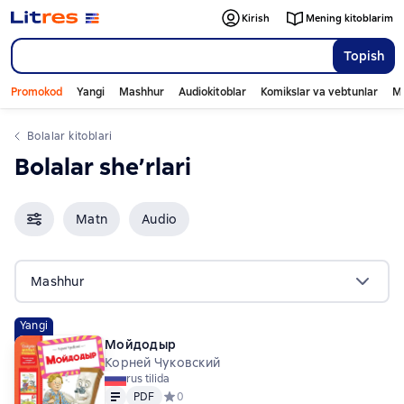
Kirish
Mening kitoblarim
Topish
Promokod
Yangi
Mashhur
Audiokitoblar
Komikslar va vebtunlar
Mo
bolalar kitoblari
bolalar she’rlari
Matn
Audio
Mashhur
Yangi
Мойдодыр
Корней Чуковский
rus tilida
Matn
PDF
PDF
Средний рейтинг 0 на основе 0 оценок
0