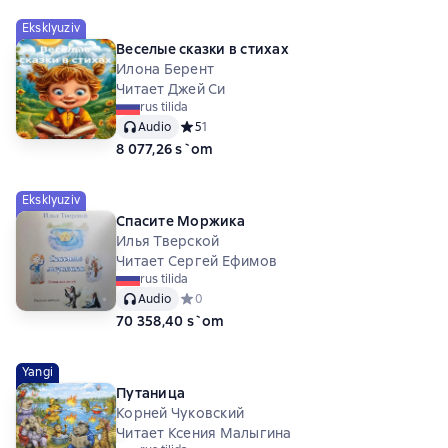
Eksklyuziv
Веселые сказки в стихах
Илона Берент
Читает Джей Си
rus tilida
Audio
Средний рейтинг 5 на основе 1 оценок
5
1
8 077,26 s`om
Eksklyuziv
Спасите Моржика
Илья Тверской
Читает Сергей Ефимов
rus tilida
Audio
Средний рейтинг 0 на основе 0 оценок
0
70 358,40 s`om
Yangi
Путаница
Корней Чуковский
Читает Ксения Малыгина