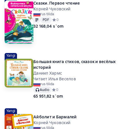
Сказки. Первое чтение
Корней Чуковский
rus tilida
Matn
PDF
PDF
Средний рейтинг 0 на основе 0 оценок
0
32 168,04 s`om
Yangi
Большая книга стихов, сказок и весёлых
историй
Даниил Хармс
Читает Илья Веселов
rus tilida
Audio
Средний рейтинг 0 на основе 0 оценок
0
65 951,82 s`om
Yangi
Айболит и Бармалей
Корней Чуковский
rus tilida