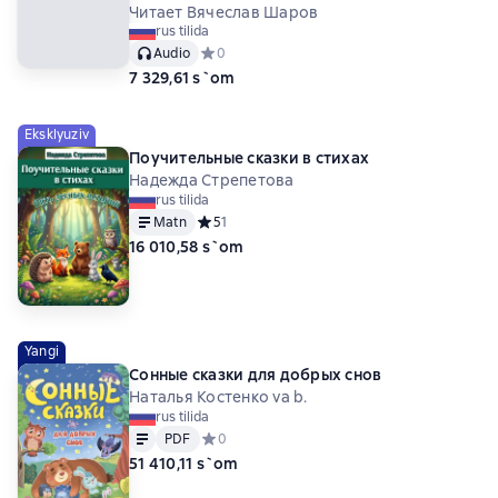
Читает Вячеслав Шаров
rus tilida
Audio
Средний рейтинг 0 на основе 0 оценок
0
7 329,61 s`om
Eksklyuziv
Поучительные сказки в стихах
Надежда Стрепетова
rus tilida
Matn
Средний рейтинг 5 на основе 1 оценок
5
1
16 010,58 s`om
Yangi
Сонные сказки для добрых снов
Наталья Костенко va b.
rus tilida
Matn
PDF
PDF
Средний рейтинг 0 на основе 0 оценок
0
51 410,11 s`om