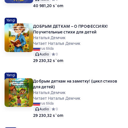
40 981,20 s`om
Yangi
ДОБРЫМ ДЕТКАМ – О ПРОФЕССИЯХ!
Поучительные стихи для детей
Наталья Демчик
Читает Наталья Демчик
rus tilida
Audio
Средний рейтинг 0 на основе 0 оценок
0
29 230,32 s`om
Yangi
Добрым деткам на заметку! (цикл стихов
для детей)
Наталья Демчик
Читает Наталья Демчик
rus tilida
Audio
Средний рейтинг 0 на основе 0 оценок
0
29 230,32 s`om