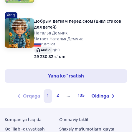
Yangi
Добрым деткам перед сном (цикл стихов
для детей)
Наталья Демчик
Читает Наталья Демчик
rus tilida
Audio
Средний рейтинг 0 на основе 0 оценок
0
29 230,32 s`om
Yana ko`rsatish
1
2
...
135
Orqaga
Oldinga
Kompaniya haqida
Ommaviy taklif
Qo`llab -quvvatlash
Shaxsiy ma'lumotlarni qayta