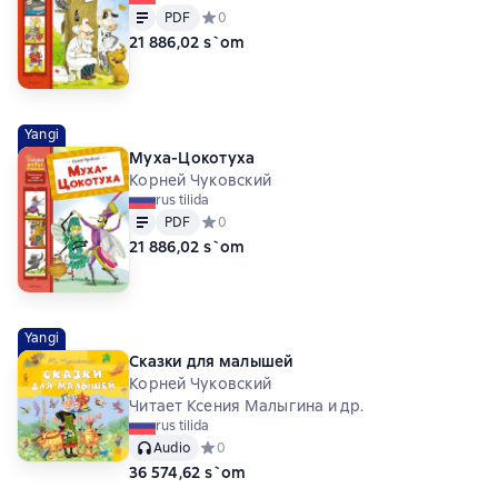
Matn
PDF
PDF
Средний рейтинг 0 на основе 0 оценок
0
21 886,02 s`om
Yangi
Муха-Цокотуха
Корней Чуковский
rus tilida
Matn
PDF
PDF
Средний рейтинг 0 на основе 0 оценок
0
21 886,02 s`om
Yangi
Сказки для малышей
Корней Чуковский
Читает Ксения Малыгина и др.
rus tilida
Audio
Средний рейтинг 0 на основе 0 оценок
0
36 574,62 s`om