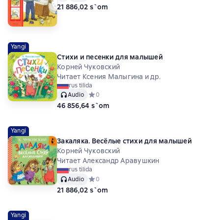
21 886,02 s`om
Yangi
Стихи и песенки для малышей
Корней Чуковский
Читает Ксения Малыгина и др.
rus tilida
Audio
Средний рейтинг 0 на основе 0 оценок
0
46 856,64 s`om
Yangi
Закаляка. Весёлые стихи для малышей
Корней Чуковский
Читает Александр Аравушкин
rus tilida
Audio
Средний рейтинг 0 на основе 0 оценок
0
21 886,02 s`om
Yangi