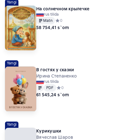
Yangi
На солнечном крылечке
rus tilida
Matn
Средний рейтинг 0 на основе 0 оценок
0
58 754,41 s`om
Yangi
В гостях у сказки
Ирина Степаненко
rus tilida
Matn
PDF
PDF
Средний рейтинг 0 на основе 0 оценок
0
61 545,24 s`om
Yangi
Курикушки
Вячеслав Шаров