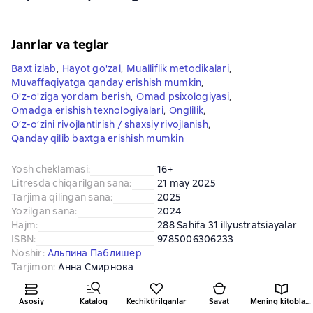
Janrlar va teglar
Baxt izlab
,
Hayot go'zal
,
Mualliflik metodikalari
,
Muvaffaqiyatga qanday erishish mumkin
,
O'z-o'ziga yordam berish
,
Omad psixologiyasi
,
Omadga erishish texnologiyalari
,
Onglilik
,
O’z-o’zini rivojlantirish / shaxsiy rivojlanish
,
Qanday qilib baxtga erishish mumkin
Yosh cheklamasi
:
16+
Litresda chiqarilgan sana
:
21 may 2025
Tarjima qilingan sana
:
2025
Yozilgan sana
:
2024
Hajm
:
288 Sahifa 31 illyustratsiayalar
ISBN
:
9785006306233
Noshir
:
Альпина Паблишер
Tarjimon
:
Анна Смирнова
Mualliflik huquqi egasi
:
Альпина Диджитал
Yuklab olish formati
:
epub
, 
fb2
, 
fb3
, 
mobi
, 
pdf
, 
txt
, 
zip
Asosiy
Katalog
Kechiktirilganlar
Savat
Mening kitoblarim