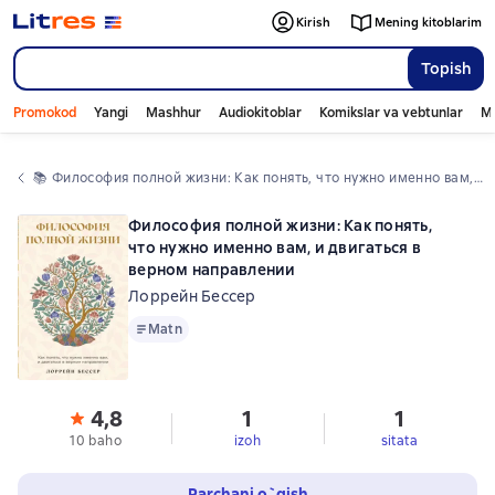
Kirish
Mening kitoblarim
Topish
Promokod
Yangi
Mashhur
Audiokitoblar
Komikslar va vebtunlar
Mo
📚 
Философия полной жизни: Как понять, что нужно именно вам, и двигаться в верном направлении
Философия полной жизни: Как понять,
что нужно именно вам, и двигаться в
верном направлении
Лоррейн Бессер
Matn
Matn
4,8
1
1
10 baho
izoh
sitata
Parchani o`qish