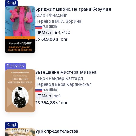
Yangi
Бриджит Джонс. На грани безумия
Хелен Филдинг
Перевод М. А. Зорина
rus tilida
Matn
Средний рейтинг 4,7 на основе 432 оценок
4,7
432
55 669,80 s`om
Eksklyuziv
Завещание мистера Мизона
Генри Райдер Хаггард
Перевод Вера Карпинская
rus tilida
Matn
Средний рейтинг 0 на основе 0 оценок
0
23 354,88 s`om
Yangi
Урок предательства