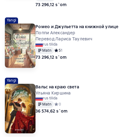
73 296,12 s`om
Yangi
Ромео и Джульетта на книжной улице
Поппи Александер
Перевод Лариса Таулевич
rus tilida
Matn
Средний рейтинг 5 на основе 1 оценок
5
1
73 296,12 s`om
Yangi
Вальс на краю света
Ульяна Киршина
rus tilida
Matn
Средний рейтинг 0 на основе 0 оценок
0
36 574,62 s`om