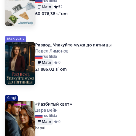
rus tilida
Matn
Средний рейтинг 5 на основе 2 оценок
5
2
60 076,38 s`om
Eksklyuziv
Развод. Упакуйте мужа до пятницы
Павел Лимонов
rus tilida
Matn
Средний рейтинг 0 на основе 0 оценок
0
21 886,02 s`om
Yangi
«Разбитый свет»
Дара Вейн
rus tilida
Matn
Средний рейтинг 0 на основе 0 оценок
0
bepul