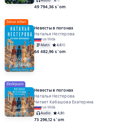
Audio
Средний рейтинг 0 на основе 0 оценок
0
49 794,36 s`om
Sotuv xitlari
Невесты в погонах
Наталья Нестерова
rus tilida
Matn
Средний рейтинг 4,6 на основе 10 оценок
4,6
10
64 482,96 s`om
Eksklyuziv
Невесты в погонах
Наталья Нестерова
Читает Кабашова Екатерина
rus tilida
Audio
Средний рейтинг 4,8 на основе 6 оценок
4,8
6
73 296,12 s`om