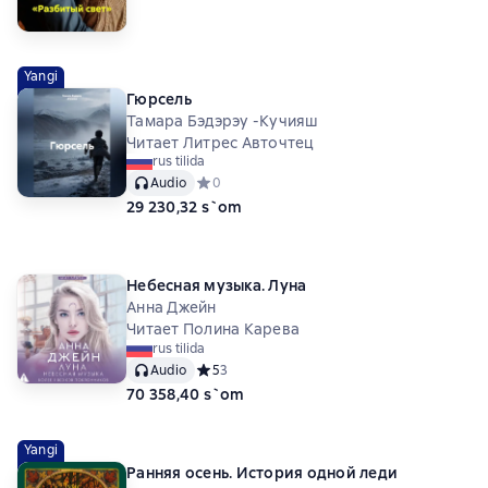
Yangi
Гюрсель
Тамара Бэдэрэу -Кучияш
Читает Литрес Авточтец
rus tilida
Audio
Средний рейтинг 0 на основе 0 оценок
0
29 230,32 s`om
Небесная музыка. Луна
Анна Джейн
Читает Полина Карева
rus tilida
Audio
Средний рейтинг 5 на основе 3 оценок
5
3
70 358,40 s`om
Yangi
Ранняя осень. История одной леди