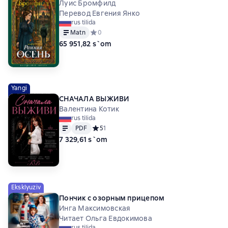
Луис Бромфилд
Перевод Евгения Янко
rus tilida
Matn
Средний рейтинг 0 на основе 0 оценок
0
65 951,82 s`om
Yangi
СНАЧАЛА ВЫЖИВИ
Валентина Котик
rus tilida
Matn
PDF
PDF
Средний рейтинг 5 на основе 1 оценок
5
1
7 329,61 s`om
Eksklyuziv
Пончик с озорным прицепом
Инга Максимовская
Читает Ольга Евдокимова
rus tilida