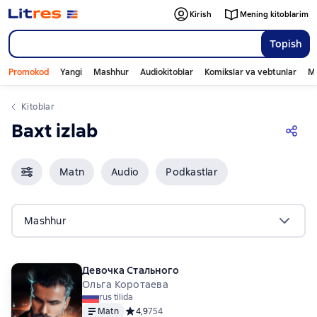
Kirish
Mening kitoblarim
Topish
Promokod
Yangi
Mashhur
Audiokitoblar
Komikslar va vebtunlar
Mo
Kitoblar
Baxt izlab
Matn
Audio
Podkastlar
Mashhur
Девочка Стального
Ольга Коротаева
rus tilida
Matn
Средний рейтинг 4,9 на основе 754 оценок
4,9
754