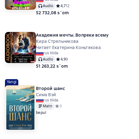
Audio
Средний рейтинг 4,7 на основе 12 оценок
4,7
12
52 732,08 s`om
Академия мечты. Вопреки всему
Кира Стрельникова
Читает Екатерина Коньтякова
rus tilida
Audio
Средний рейтинг 4,9 на основе 9 оценок
4,9
9
51 263,22 s`om
Yangi
Второй шанс
Сима Вэй
rus tilida
Matn
Средний рейтинг 0 на основе 0 оценок
0
bepul