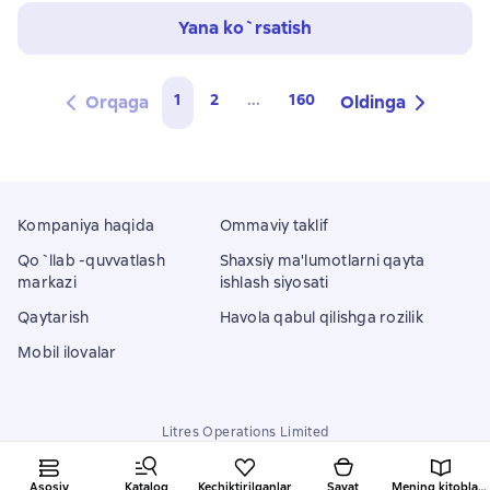
Yana ko`rsatish
1
2
...
160
Orqaga
Oldinga
Kompaniya haqida
Ommaviy taklif
Qo`llab -quvvatlash
Shaxsiy ma'lumotlarni qayta
markazi
ishlash siyosati
Qaytarish
Havola qabul qilishga rozilik
Mobil ilovalar
Litres Operations Limited
18 Mallow street co. Limerick, Ireland
Asosiy
Katalog
Kechiktirilganlar
Savat
Mening kitoblarim