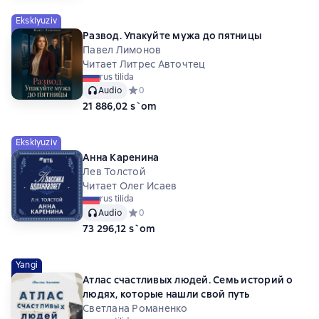
Eksklyuziv
Развод. Упакуйте мужа до пятницы
Павел Лимонов
Читает Литрес Авточтец
rus tilida
Audio
Средний рейтинг 0 на основе 0 оценок
0
21 886,02 s`om
Eksklyuziv
Анна Каренина
Лев Толстой
Читает Олег Исаев
rus tilida
Audio
Средний рейтинг 0 на основе 0 оценок
0
73 296,12 s`om
Yangi
Атлас счастливых людей. Семь историй о
людях, которые нашли свой путь
Светлана Романенко