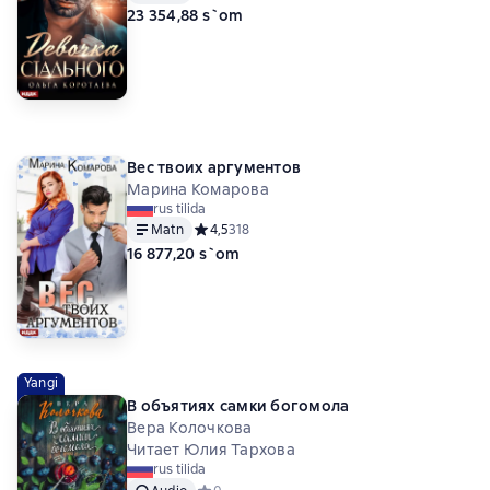
23 354,88 s`om
Вес твоих аргументов
Марина Комарова
rus tilida
Matn
Средний рейтинг 4,5 на основе 318 оценок
4,5
318
16 877,20 s`om
Yangi
В объятиях самки богомола
Вера Колочкова
Читает Юлия Тархова
rus tilida