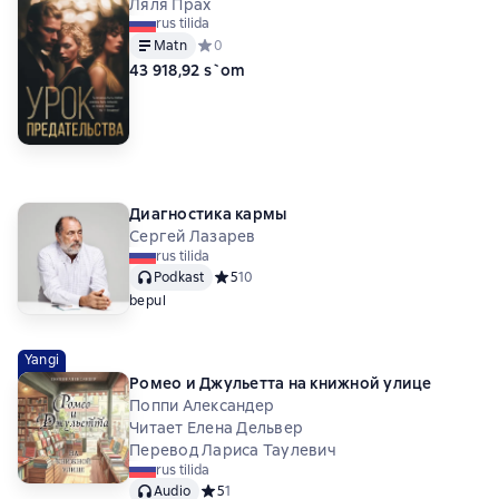
Ляля Прах
rus tilida
Matn
Средний рейтинг 0 на основе 0 оценок
0
43 918,92 s`om
Диагностика кармы
Сергей Лазарев
rus tilida
Podkast
Средний рейтинг 5 на основе 10 оценок
5
10
bepul
Yangi
Ромео и Джульетта на книжной улице
Поппи Александер
Читает Елена Дельвер
Перевод Лариса Таулевич
rus tilida
Audio
Средний рейтинг 5 на основе 1 оценок
5
1