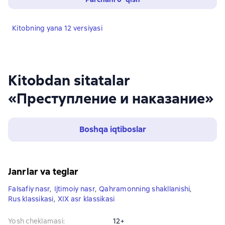
Kitobning yana 12 versiyasi
Kitobdan sitatalar
«Преступление и наказание»
Boshqa iqtiboslar
Janrlar va teglar
Falsafiy nasr
,
Ijtimoiy nasr
,
Qahramonning shakllanishi
,
Rus klassikasi
,
XIX asr klassikasi
Yosh cheklamasi
:
12+