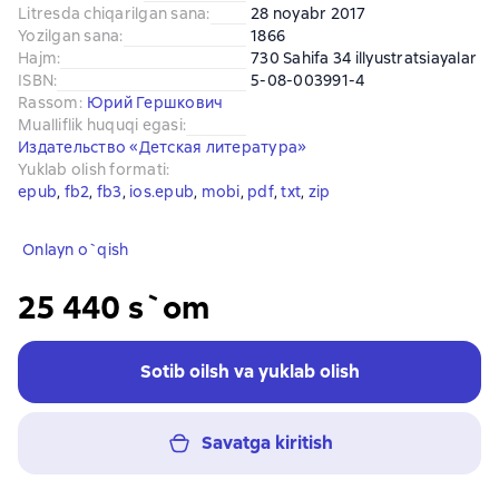
Litresda chiqarilgan sana
:
28 noyabr 2017
Yozilgan sana
:
1866
Hajm
:
730 Sahifa 34 illyustratsiayalar
ISBN
:
5-08-003991-4
Rassom
:
Юрий Гершкович
Mualliflik huquqi egasi
:
Издательство «Детская литература»
Yuklab olish formati
:
epub
, 
fb2
, 
fb3
, 
ios.epub
, 
mobi
, 
pdf
, 
txt
, 
zip
Onlayn o`qish
25 440 s`om
Sotib oilsh va yuklab olish
Savatga kiritish