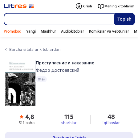
Kirish
Mening kitoblarim
Topish
Promokod
Yangi
Mashhur
Audiokitoblar
Komikslar va vebtunlar
Mo
Barcha sitatalar kitoblardan
Преступление и наказание
Федор Достоевский
Matn
, audio format mavjud
4,8
115
48
511 baho
sharhlar
iqtiboslar
Parchani o`qish