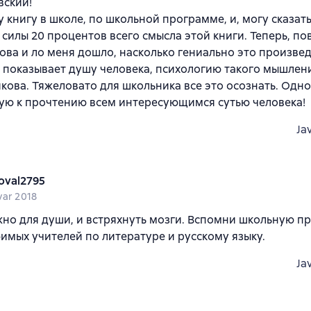
вский!
у книгу в школе, по школьной программе, и, могу сказать
 силы 20 процентов всего смысла этой книги. Теперь, по
ова и ло меня дошло, насколько гениально это произве
 показывает душу человека, психологию такого мышлени
кова. Тяжеловато для школьника все это осознать. Одн
ую к прочтению всем интересующимся сутью человека!
Ja
oval2795
var 2018
жно для души, и встряхнуть мозги. Вспомни школьную п
имых учителей по литературе и русскому языку.
Ja