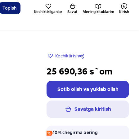
Topish
Kechiktirilganlar
Savat
Mening kitoblarim
Kirish
Kechiktirish
25 690,36 s`om
Sotib oilsh va yuklab olish
Savatga kiritish
10% chegirma bering