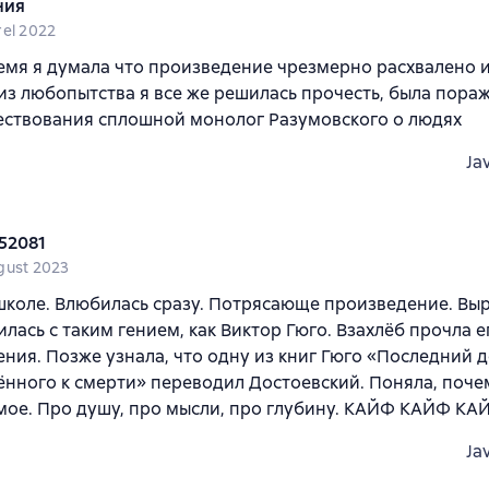
ния
rel 2022
емя я думала что произведение чрезмерно расхвалено и
 из любопытства я все же решилась прочесть, была пораж
ествования сплошной монолог Разумовского о людях
Ja
52081
gust 2023
школе. Влюбилась сразу. Потрясающе произведение. Вы
лась с таким гением, как Виктор Гюго. Взахлёб прочла е
ния. Позже узнала, что одну из книг Гюго «Последний 
нного к смерти» переводил Достоевский. Поняла, поче
ое. Про душу, про мысли, про глубину. КАЙФ КАЙФ КА
Ja