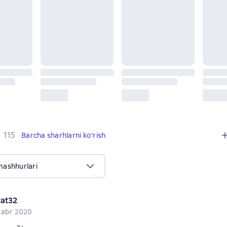
,
115 sharhlar
115
Barcha sharhlarni ko'rish
mashhurlari
at32
kabr 2020