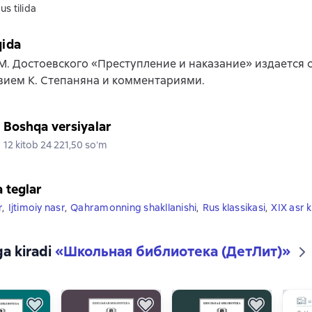
us tilida
qida
М. Достоевского «Преступление и наказание» издается 
вием К. Степаняна и комментариями.
Boshqa versiyalar
12 kitob 24 221,50 soʻm
a teglar
r
,
Ijtimoiy nasr
,
Qahramonning shakllanishi
,
Rus klassikasi
,
XIX asr k
ga kiradi
«
Школьная библиотека (ДетЛит)
»