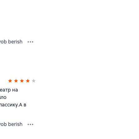
vob berish
еатр на
ыло
лассику.А в
vob berish