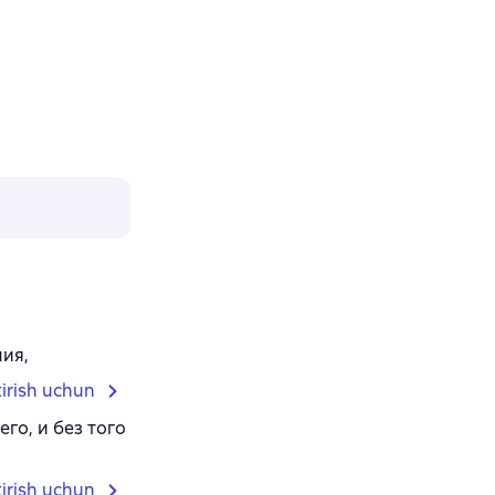
ния,
tirish uchun
го, и без того
tirish uchun