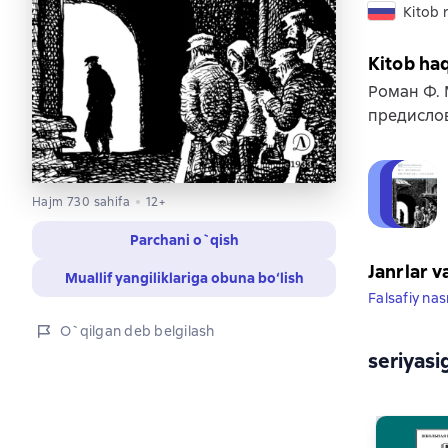
Kitob r
Kitob ha
Роман Ф. 
предисло
Hajm 730 sahifa
12+
Parchani o`qish
Janrlar v
Muallif yangiliklariga obuna bo‘lish
Falsafiy nas
O`qilgan deb belgilash
seriyasi