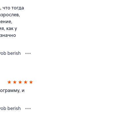
, что тогда
взрослев,
дение,
я, как у
означно
vob berish
рограмму, и
vob berish