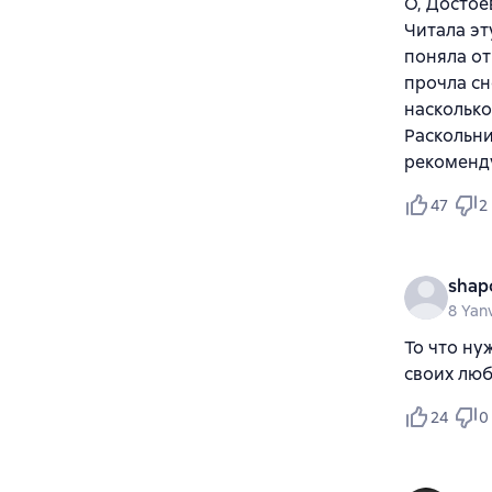
О, Достое
Читала эт
поняла от
прочла сн
насколько
Раскольни
рекоменд
47
2
shap
8 Yan
То что ну
своих люб
24
0