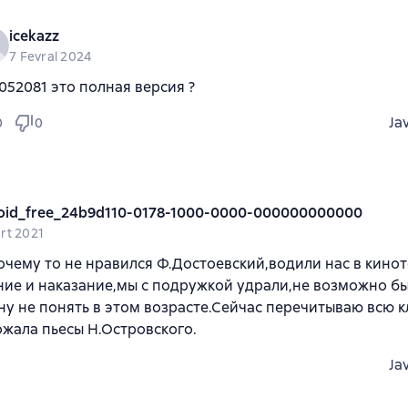
icekazz
7 Fevral 2024
052081 это полная версия ?
Ja
0
0
oid_free_24b9d110-0178-1000-0000-000000000000
rt 2021
очему то не нравился Ф.Достоевский,водили нас в кинот
ие и наказание,мы с подружкой удрали,не возможно б
ну не понять в этом возрасте.Сейчас перечитываю всю к
жала пьесы Н.Островского.
Ja