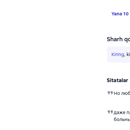
Yana 10 
Sharh qo
Kiring
, 
Sitatalar
Но люб
даже п
больны