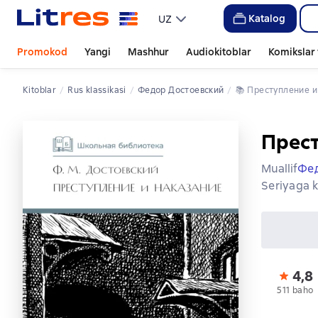
Katalog
UZ
Promokod
Yangi
Mashhur
Audiokitoblar
Komikslar 
Kitoblar
rus klassikasi
Федор Достоевский
📚 
Преступление 
Прест
Muallif
Фед
Seriyaga k
4,8
511 baho