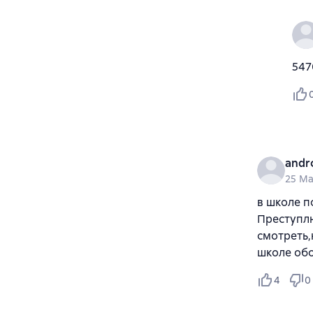
547
andr
25 Ma
в школе п
Преступлн
смотреть,
школе обо
4
0