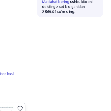
Maslahat bering
ushbu kitobni
do'stingiz sotib olganidan
2 569,04 soʻm oling.
с
lassikasi