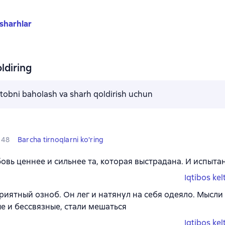
sharhlar
ldiring
kitobni baholash va sharh qoldirish uchun
48
Barcha tirnoqlarni ko'ring
овь ценнее и сильнее та, которая выстрадана. И испыта
Iqtibos kel
риятный озноб. Он лег и натянул на себя одеяло. Мысли е
е и бессвязные, стали мешаться
Iqtibos kel