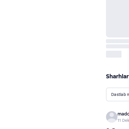
Sharhlar
Dastlab 
madc
11 De