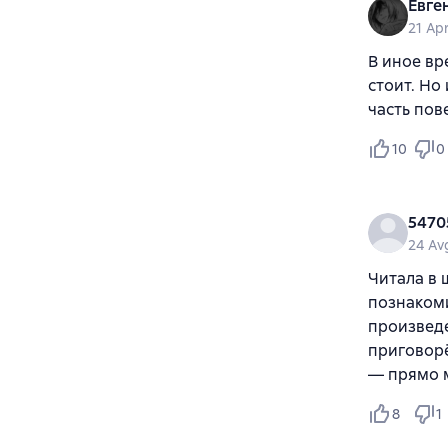
Евге
21 Ap
В иное вр
стоит. Но
часть пов
10
0
5470
24 Av
Читала в 
познакоми
произведе
приговорё
— прямо м
8
1