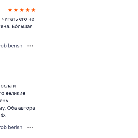
 читать его не
ена. Бо́льшая
vob berish
росла и
го великие
день
му. Оба автора
ЙФ.
vob berish