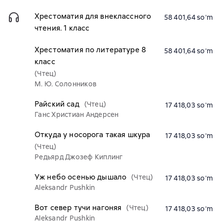
Хрестоматия для внеклассного
58 401,64 soʻm
чтения. 1 класс
Хрестоматия по литературе 8
58 401,64 soʻm
класс
(Чтец)
М. Ю. Солонников
Райский сад
(Чтец)
17 418,03 soʻm
Ганс Христиан Андерсен
Откуда у носорога такая шкура
17 418,03 soʻm
(Чтец)
Редьярд Джозеф Киплинг
Уж небо осенью дышало
(Чтец)
17 418,03 soʻm
Aleksandr Pushkin
Вот север тучи нагоняя
(Чтец)
17 418,03 soʻm
Aleksandr Pushkin