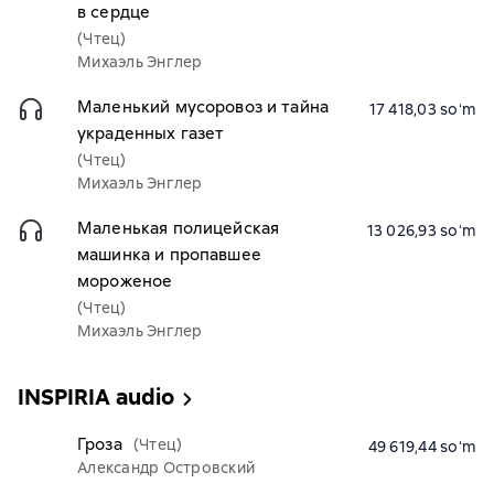
в сердце
(Чтец)
Михаэль Энглер
Маленький мусоровоз и тайна
17 418,03 soʻm
украденных газет
(Чтец)
Михаэль Энглер
Маленькая полицейская
13 026,93 soʻm
машинка и пропавшее
мороженое
(Чтец)
Михаэль Энглер
INSPIRIA audio
Гроза
(Чтец)
49 619,44 soʻm
Александр Островский