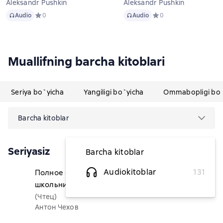
Aleksandr Pushkin
Aleksandr Pushkin
Audio
Audio
Audio
Средний рейтинг 0 на основе 0 оценок
0
Audio
Средний рейтинг 0 на о
0
Muallifning barcha kitoblari
Seriya bo`yicha
Yangiligi bo`yicha
Ommabopligi bo`
Barcha kitoblar
Seriyasiz
Barcha kitoblar
Audiokitoblar
131
Полное собрание для
51 083,14 soʻm
школьников
(Чтец)
Антон Чехов