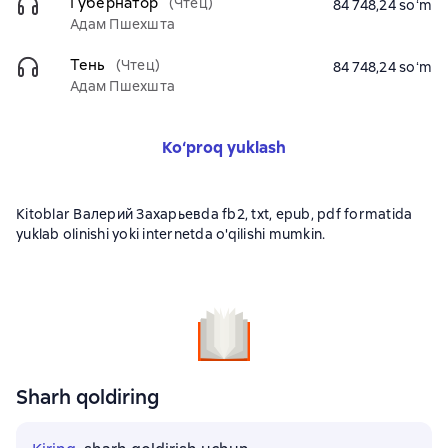
Губернатор
(Чтец)
84 748,24 soʻm
Адам Пшехшта
Тень
(Чтец)
84 748,24 soʻm
Адам Пшехшта
Ko‘proq yuklash
Kitoblar Валерий Захарьевda fb2, txt, epub, pdf formatida
yuklab olinishi yoki internetda o'qilishi mumkin.
Sharh qoldiring