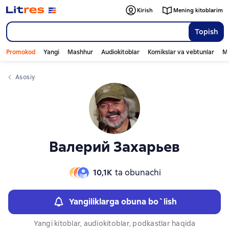
Слайдер с книгами
Kirish
Mening kitoblarim
Topish
Promokod
Yangi
Mashhur
Audiokitoblar
Komikslar va vebtunlar
Mo
Asosiy
Валерий Захарьев
10,1К
ta obunachi
Yangiliklarga obuna bo`lish
Yangi kitoblar, audiokitoblar, podkastlar haqida