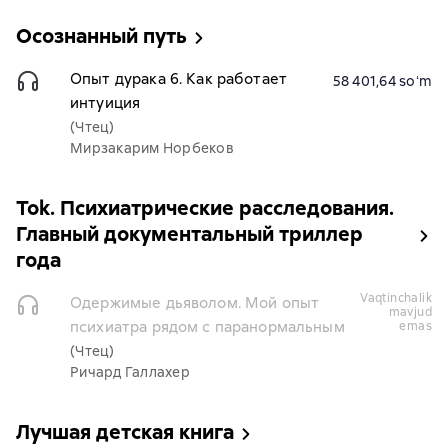
Осознанный путь
Опыт дурака 6. Как работает
58 401,64 soʻm
интуиция
(Чтец)
Мирзакарим Норбеков
Tok. Психиатрические расследования.
Главный документальный триллер
года
vaqtinchalik
Одержимые дьяволом. Мой опыт
mavjud
психиатра рядом с паранормальным
emas
(Чтец)
Ричард Галлахер
Лучшая детская книга