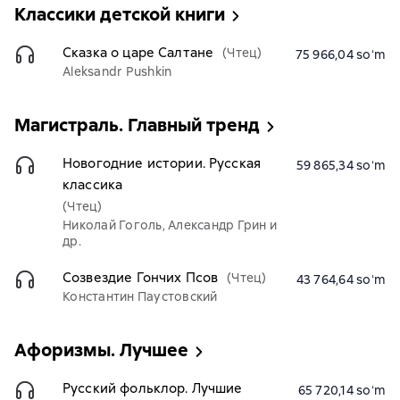
Классики детской книги
Сказка о царе Салтане
(Чтец)
75 966,04 soʻm
Aleksandr Pushkin
Магистраль. Главный тренд
Новогодние истории. Русская
59 865,34 soʻm
классика
(Чтец)
Николай Гоголь, Александр Грин и
др.
Созвездие Гончих Псов
(Чтец)
43 764,64 soʻm
Константин Паустовский
Афоризмы. Лучшее
Русский фольклор. Лучшие
65 720,14 soʻm