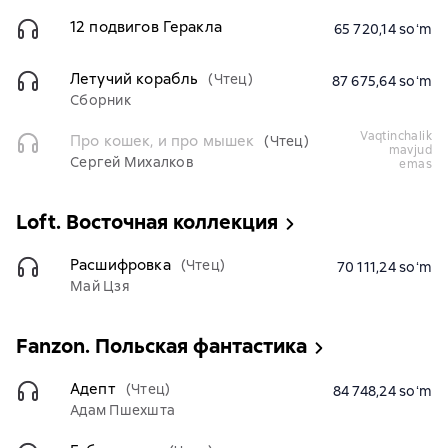
12 подвигов Геракла
65 720,14 soʻm
Летучий корабль
(Чтец)
87 675,64 soʻm
Сборник
vaqtinchalik
Про кошек, и про мышек
(Чтец)
mavjud
Сергей Михалков
emas
Loft. Восточная коллекция
Расшифровка
(Чтец)
70 111,24 soʻm
Май Цзя
Fanzon. Польская фантастика
Адепт
(Чтец)
84 748,24 soʻm
Адам Пшехшта