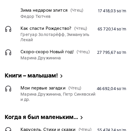
Зима недаром злится
(Чтец)
17 418,03 soʻm
Федор Тютчев
Как спасти Рождество?
(Чтец)
65 720,14 soʻm
Грегуар Золотарёфф, Эммануэль
Лекай
Скоро-скоро Новый год!
(Чтец)
27 795,67 soʻm
Марина Дружинина
Книги – малышам!
Мои первые загадки
(Чтец)
46 692,04 soʻm
Марина Дружинина, Петр Синявский
и др.
Когда я был маленьким…
Карусель. Стихи и сказки
(Чтец)
55 474,24 soʻm