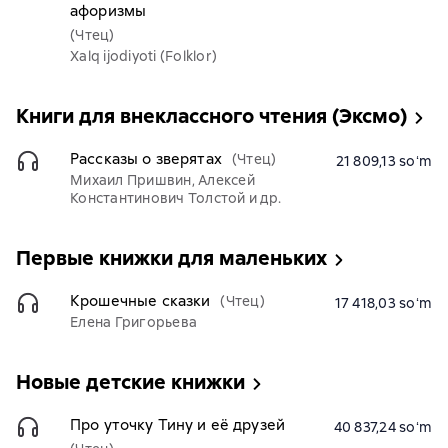
афоризмы
(Чтец)
Xalq ijodiyoti (Folklor)
Книги для внеклассного чтения (Эксмо)
Рассказы о зверятах
(Чтец)
21 809,13 soʻm
Михаил Пришвин, Алексей
Константинович Толстой и др.
Первые книжки для маленьких
Крошечные сказки
(Чтец)
17 418,03 soʻm
Елена Григорьева
Новые детские книжки
Про уточку Тину и её друзей
40 837,24 soʻm