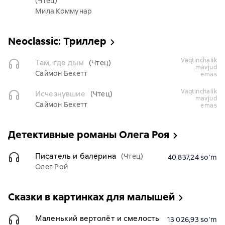
(Чтец)
Мила Коммунар
Neoclassic: Триллер
vaqtinchalik
Там, где дым
(Чтец)
mavjud
Саймон Бекетт
emas
vaqtinchalik
Исчезнувшие
(Чтец)
mavjud
Саймон Бекетт
emas
Детективные романы Олега Роя
Писатель и балерина
(Чтец)
40 837,24 soʻm
Олег Рой
Сказки в картинках для малышей
Маленький вертолёт и смелость
13 026,93 soʻm