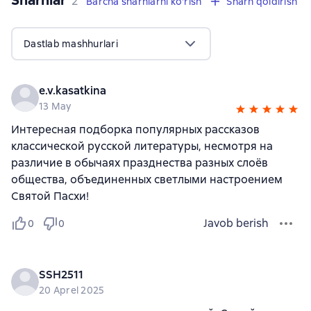
Sharhlar
,
2 sharhlar
2
Barcha sharhlarni ko'rish
Sharh qoldirish
Dastlab mashhurlari
e.v.kasatkina
13 May
Интересная подборка популярных рассказов
классической русской литературы, несмотря на
различие в обычаях празднества разных слоёв
общества, объединенных светлыми настроением
Святой Пасхи!
Javob berish
0
0
SSH2511
20 Aprel 2025