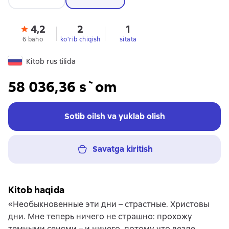
4,2
2
1
6 baho
ko'rib chiqish
sitata
Kitob rus tilida
58 036,36 s`om
Sotib oilsh va yuklab olish
Savatga kiritish
Kitob haqida
«Необыкновенные эти дни – страстные. Христовы
дни. Мне теперь ничего не страшно: прохожу
темными сенями – и ничего, потому что везде