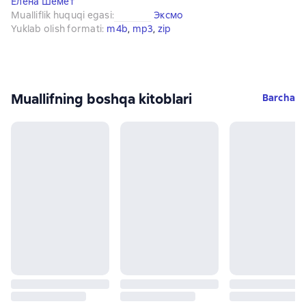
Елена Шемет
Mualliflik huquqi egasi
:
Эксмо
Yuklab olish formati
:
m4b
, 
mp3
, 
zip
Muallifning boshqa kitoblari
Barcha