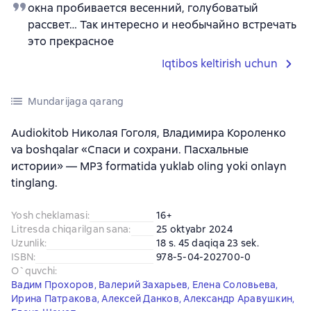
окна пробивается весенний, голубоватый
рассвет… Так интересно и необычайно встречать
это прекрасное
Iqtibos keltirish uchun
Mundarijaga qarang
Audiokitob Николая Гоголя, Владимира Короленко
va boshqalar «Спаси и сохрани. Пасхальные
истории» — MP3 formatida yuklab oling yoki onlayn
tinglang.
Yosh cheklamasi
:
16+
Litresda chiqarilgan sana
:
25 oktyabr 2024
Uzunlik
:
18 s. 45 daqiqa 23 sek.
ISBN
:
978-5-04-202700-0
O`quvchi
:
Вадим Прохоров
,
Валерий Захарьев
,
Елена Соловьева
,
Ирина Патракова
,
Алексей Данков
,
Александр Аравушкин
,