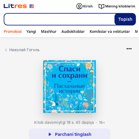
Kirish
Mening kitoblarim
Topish
Promokod
Yangi
Mashhur
Audiokitoblar
Komikslar va vebtunlar
Mo
Николай Гоголь
Kitob davomiyligi 18 s. 45 daqiqa
16+
Parchani tinglash