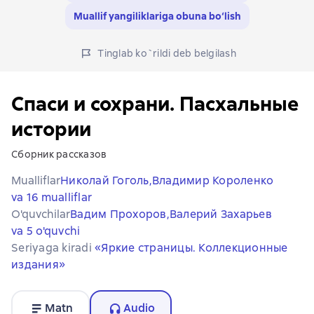
Muallif yangiliklariga obuna bo‘lish
Tinglab ko`rildi deb belgilash
Спаси и сохрани. Пасхальные
истории
Сборник рассказов
Mualliflar
Николай Гоголь,
Владимир Короленко
va 16 mualliflar
O'quvchilar
Вадим Прохоров,
Валерий Захарьев
va 5 o'quvchi
Seriyaga kiradi
«Яркие страницы. Коллекционные
издания»
Matn
Audio