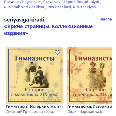
Pravoslav bayramlari
,
Pravoslav e’tiqodi
,
Rus adabiyoti
,
Rus adabiyoti klassiklari
,
Rus klassikasi
,
Rus she’riyati
seriyasiga kiradi
Barcha
«
Яркие страницы. Коллекционные
издания
»
Гимназисты. Истории о мальчиках XIX века
Гимназистки. Истории о д
Дмитрий Григорович va b.
Лидия Чарская va b.