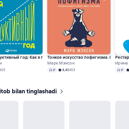
ктивный год: Как я проверил самые известные методики лич
Тонкое искусство пофигизма. Парадок
Рестар
и
Марк Мэнсон
Ирина
Audio
Audio
ий рейтинг 4,6 на основе 305 оценок
305
Средний рейтинг 4,4 на основе 8453 оце
4,4
8453
С
tob bilan tinglashadi