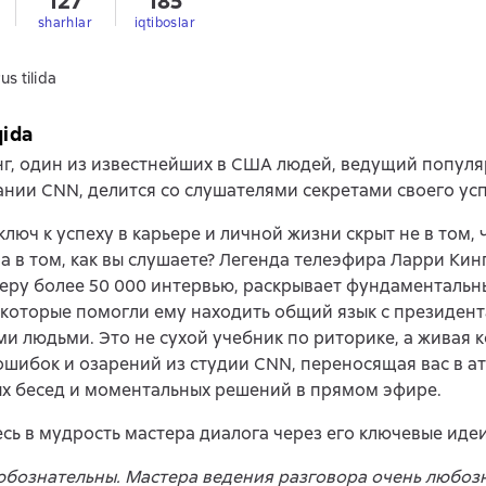
127
185
sharhlar
iqtiboslar
us tilida
qida
г, один из известнейших в США людей, ведущий популя
нии CNN, делится со слушателями секретами своего усп
 ключ к успеху в карьере и личной жизни скрыт не в том, 
 а в том, как вы слушаете? Легенда телеэфира Ларри Кинг
еру более 50 000 интервью, раскрывает фундаменталь
которые помогли ему находить общий язык с президент
и людьми. Это не сухой учебник по риторике, а живая 
ошибок и озарений из студии CNN, переносящая вас в 
х бесед и моментальных решений в прямом эфире.
сь в мудрость мастера диалога через его ключевые идеи
юбознательны. Мастера ведения разговора очень любоз