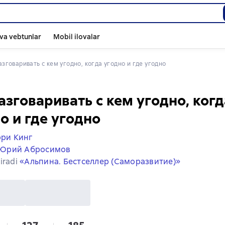
va vebtunlar
Mobil ilovalar
разговаривать с кем угодно, когда угодно и где угодно
азговаривать с кем угодно, когд
о и где угодно
ри Кинг
Юрий Абросимов
iradi
«Альпина. Бестселлер (Саморазвитие)»