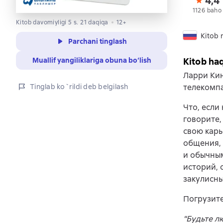
4,4
1126 baho
Kitob davomiyligi 5 s. 21 daqiqa
12+
Kitob r
Parchani tinglash
Muallif yangiliklariga obuna bo‘lish
Kitob ha
Ларри Кин
Tinglab ko`rildi deb belgilash
телекомпа
Что, если
говорите,
свою карь
общения, 
и обычным
историй, 
закулисны
Погрузите
"Будьте л