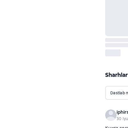
Sharhlar
Dastlab 
iphir
30 Iyu