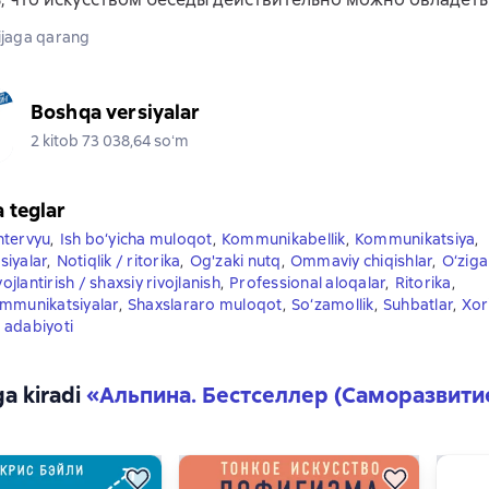
jaga qarang
Boshqa versiyalar
2 kitob 73 038,64 soʻm
a teglar
ntervyu
,
Ish bo‘yicha muloqot
,
Kommunikabellik
,
Kommunikatsiya
,
iyalar
,
Notiqlik / ritorika
,
Og'zaki nutq
,
Ommaviy chiqishlar
,
O‘ziga
vojlantirish / shaxsiy rivojlanish
,
Professional aloqalar
,
Ritorika
,
mmunikatsiyalar
,
Shaxslararo muloqot
,
So‘zamollik
,
Suhbatlar
,
Xor
m adabiyoti
ga kiradi
«
Альпина. Бестселлер (Саморазвити