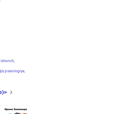
 ishonch
,
ijiy psixologiya
,
е)
»