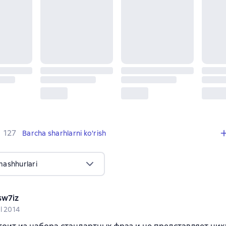
,
127 sharhlar
127
Barcha sharhlarni ko'rish
mashhurlari
sw7iz
l 2014