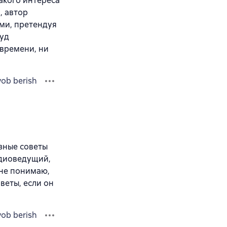
акого интереса
, автор
ми, претендуя
руд
 времени, ни
vob berish
езные советы
адиоведущий,
 не понимаю,
веты, если он
vob berish