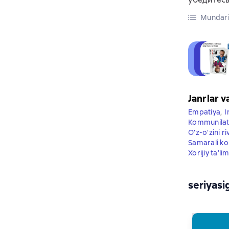
Mundari
Janrlar v
Empatiya
,
I
Kommunilats
O’z-o’zini ri
Samarali ko
Xorijiy ta’li
seriyasi