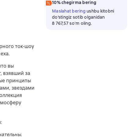
10% chegirma bering
Maslahat bering
ushbu kitobni
do'stingiz sotib olganidan
8 767,57 soʻm oling.
рного ток-шоу
еха.
что вы
, взявший за
ные принципы
ами, звездами
коллекция
атмосферу
:
нательны.