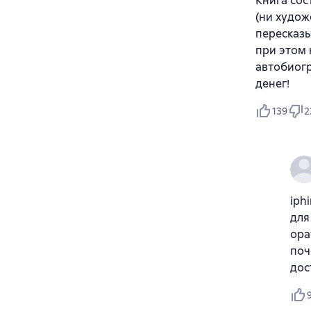
Книга сос
(ни худож
пересказы
при этом 
автобиогр
денег!
139
2
iph
для
ора
поч
дос