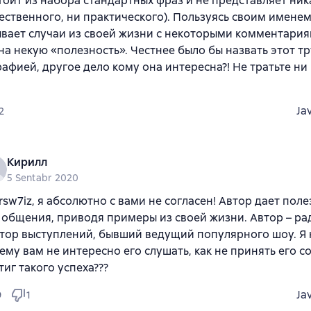
тоит из набора стандартных фраз и не представляет ник
ественного, ни практического). Пользуясь своим именем
вает случаи из своей жизни с некоторыми комментария
на некую «полезность». Честнее было бы назвать этот т
афией, другое дело кому она интересна?! Не тратьте ни
Ja
2
Кирилл
5 Sentabr 2020
irsw7iz, я абсолютно с вами не согласен! Автор дает пол
 общения, приводя примеры из своей жизни. Автор – р
тор выступлений, бывший ведущий популярного шоу. Я
ему вам не интересно его слушать, как не принять его со
тиг такого успеха???
Ja
9
1