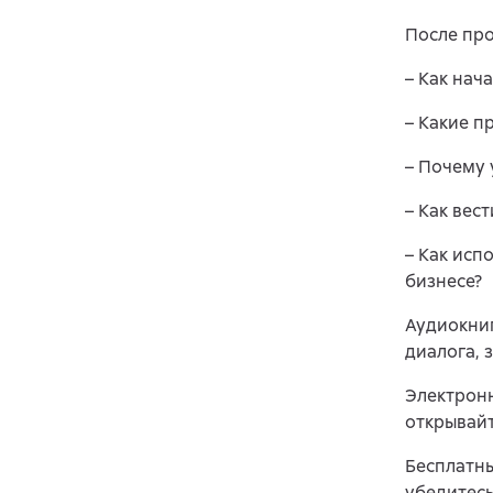
После про
– Как нач
– Какие п
– Почему 
– Как вес
– Как исп
бизнесе?
Аудиокниг
диалога, 
Электронн
открывайт
Бесплатны
убедитесь