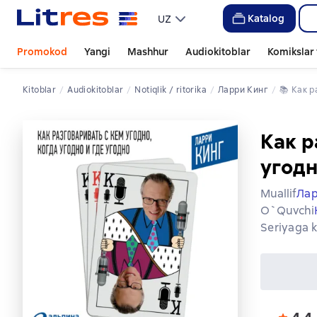
Katalog
UZ
Promokod
Yangi
Mashhur
Audiokitoblar
Komikslar 
Kitoblar
Audiokitoblar
notiqlik / ritorika
Ларри Кинг
📚 
Как 
Как р
угодн
Muallif
Лар
O`quvchi
Seriyaga k