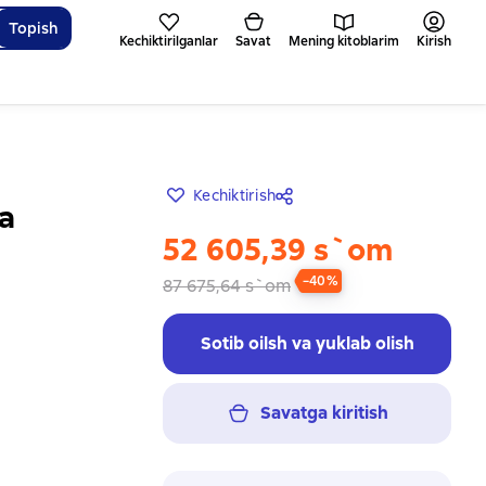
Topish
Kechiktirilganlar
Savat
Mening kitoblarim
Kirish
Kechiktirish
а
52 605,39 s`om
−40%
87 675,64 s`om
Sotib oilsh va yuklab olish
Savatga kiritish