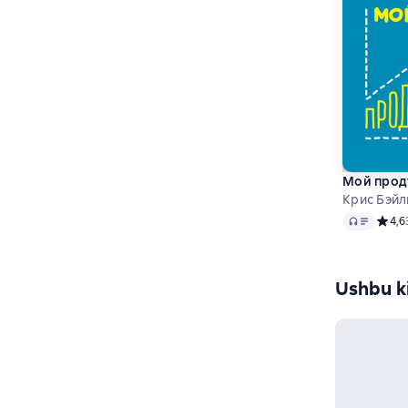
Мой проду
Крис Бэйл
Audio
Средн
4,6
Ushbu ki