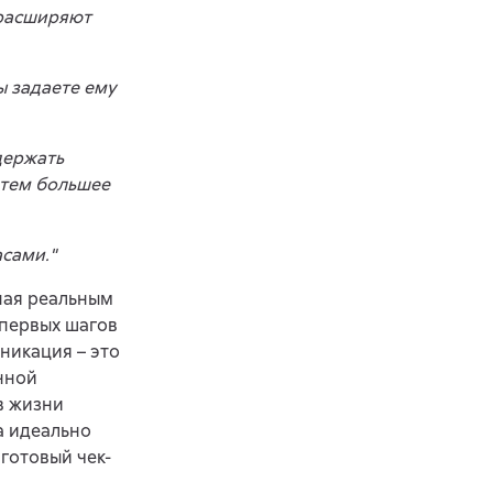
 расширяют
ы задаете ему
 держать
 тем большее
асами."
нная реальным
 первых шагов
никация – это
нной
в жизни
а идеально
 готовый чек-