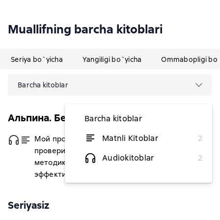
Muallifning barcha kitoblari
Seriya bo`yicha
Yangiligi bo`yicha
Ommabopligi bo`
Barcha kitoblar
Альпина. Бестселлер (Саморазвитие)
Barcha kitoblar
Matnli Kitoblar
2
Мой продуктивный год: Как я
dan 73 296,12 soʻm
проверил самые известные
Audiokitoblar
2
методики личной
эффективности на себе
Seriyasiz