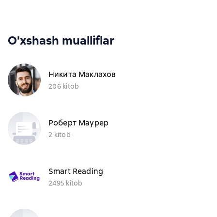
O'xshash mualliflar
Никита Маклахов
206 kitob
Роберт Маурер
2 kitob
Smart Reading
2495 kitob