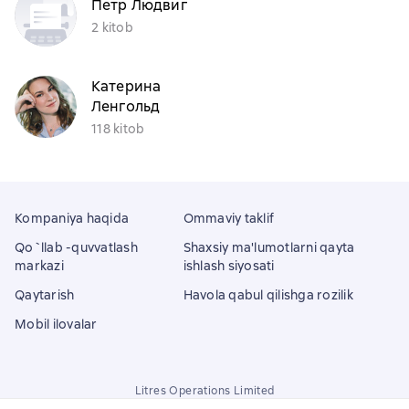
Петр Людвиг
2 kitob
Катерина
Ленгольд
118 kitob
Kompaniya haqida
Ommaviy taklif
Qo`llab -quvvatlash
Shaxsiy ma'lumotlarni qayta
markazi
ishlash siyosati
Qaytarish
Havola qabul qilishga rozilik
Mobil ilovalar
Litres Operations Limited
18 Mallow street co. Limerick, Ireland