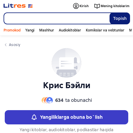
Слайдер с книгами
Слайдер с книгами
Kirish
Mening kitoblarim
Topish
Promokod
Yangi
Mashhur
Audiokitoblar
Komikslar va vebtunlar
Mo
Asosiy
Крис Бэйли
634
ta obunachi
Yangiliklarga obuna bo`lish
Yangi kitoblar, audiokitoblar, podkastlar haqida