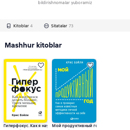
bildirishnomalar yuboramiz
Kitoblar
4
Sitatalar
73
Mashhur kitoblar
Гиперфокус. Как я научился делать больше, тратя меньше в
Мой продуктивный год: Как я провер