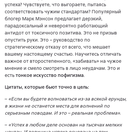
успеха? Чувствуете, что выгораете, пытаясь
соответствовать чужим стандартам? Популярный
блогер Марк Мэнсон предлагает дерзкий,
парадоксальный и невероятно работающий
антидот от токсичного позитива. Это не призыв
опустить руки. Это – руководство по
стратегическому отказу от всего, что мешает
вашему настоящему счастью. Научитесь отличать
важное от второстепенного, «забивать» на чужое
мнение и смело смотреть в лицо неудачам. Это и
есть
тонкое искусство пофигизма
.
Цитаты, которые бьют точно в цель:
–
«Если вы будете волноваться из-за всякой ерунды,
в жизни не останется места для волнений по
серьезным поводам. И это – реальная проблема».
–
«Успех в любом деле основан на тысячах мелких
неудач. И величина успеха основана на том,