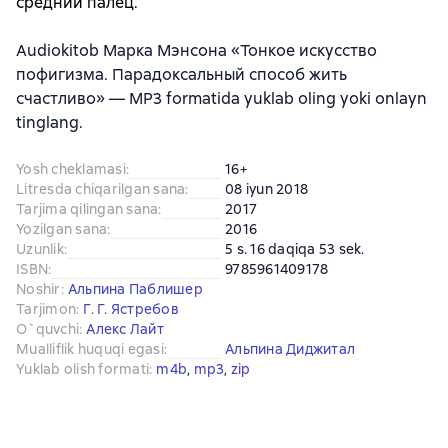
средний палец.
Audiokitob Марка Мэнсона «Тонкое искусство
пофигизма. Парадоксальный способ жить
счастливо» — MP3 formatida yuklab oling yoki onlayn
tinglang.
Yosh cheklamasi
:
16+
Litresda chiqarilgan sana
:
08 iyun 2018
Tarjima qilingan sana
:
2017
Yozilgan sana
:
2016
Uzunlik
:
5 s. 16 daqiqa 53 sek.
ISBN
:
9785961409178
Noshir
:
Альпина Паблишер
Tarjimon
:
Г. Г. Ястребов
O`quvchi
:
Алекс Лайт
Mualliflik huquqi egasi
:
Альпина Диджитал
Yuklab olish formati
:
m4b
, 
mp3
, 
zip